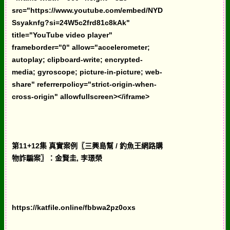
src="https://www.youtube.com/embed/NYD
Ssyaknfg?si=24W5c2frd81c8kAk"
title="YouTube video player"
frameborder="0" allow="accelerometer;
autoplay; clipboard-write; encrypted-
media; gyroscope; picture-in-picture; web-
share" referrerpolicy="strict-origin-when-
cross-origin" allowfullscreen></iframe>
第11+12集 真實案例〖三興島幫 / 釣魚王網路購
物詐騙案〗：金賢圭, 李璟榮
https://katfile.online/fbbwa2pz0oxs