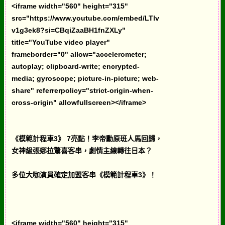
<iframe width="560" height="315"
src="https://www.youtube.com/embed/LTlv
v1g3ek8?si=CBqiZaaBH1fnZXLy"
title="YouTube video player"
frameborder="0" allow="accelerometer;
autoplay; clipboard-write; encrypted-
media; gyroscope; picture-in-picture; web-
share" referrerpolicy="strict-origin-when-
cross-origin" allowfullscreen></iframe>
《模範計程車3》 7亮點！李帝勳原班人馬回歸，
女神級張娜拉驚喜客串，劇情主線轉往日本？
多位大咖演員確定加盟客串《模範計程車3》！
<iframe width="560" height="315"