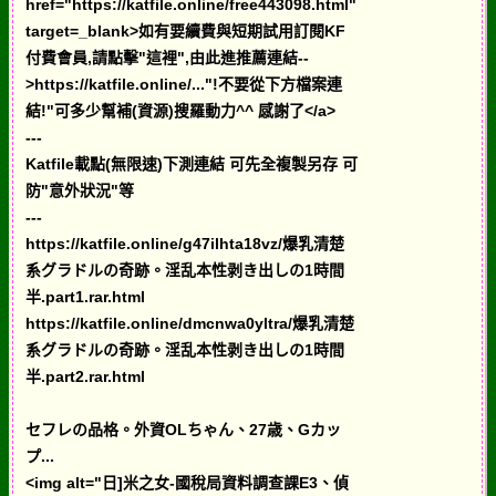
href="https://katfile.online/free443098.html"
target=_blank>如有要續費與短期試用訂閱KF
付費會員,請點擊"這裡",由此進推薦連結--
>https://katfile.online/..."!不要從下方檔案連
結!"可多少幫補(資源)搜羅動力^^ 感謝了</a>
---
Katfile載點(無限速)下測連結 可先全複製另存 可
防"意外狀況"等
---
https://katfile.online/g47ilhta18vz/爆乳清楚
系グラドルの奇跡。淫乱本性剥き出しの1時間
半.part1.rar.html
https://katfile.online/dmcnwa0yltra/爆乳清楚
系グラドルの奇跡。淫乱本性剥き出しの1時間
半.part2.rar.html
セフレの品格。外資OLちゃん、27歳、Gカッ
プ...
<img alt="日]米之女-國稅局資料調查課E3、偵