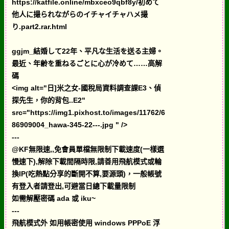
https://katfile.online/mbxceo9qbf8y/初めて
他人に撮られながらのイチャイチャハメ撮
り.part2.rar.html
ggjm_結婚して22年、平凡な生活を送る主婦。
最近、年齢を重ねるごとに心が冷めて……高解
碼
<img alt="日]米之女-國稅局資料調查課E3、偵
探先生，你的背包..E2"
src="https://img1.pixhost.to/images/11762/6
86909004_hawa-345-22---.jpg " />
---
@KF無限速,,免會員單檔無限制下載速度(一樣選
慢速下),解除下載間隔時限,請善用飛航模式或輪
換IP(吃熱點分享的斷開不算,要源頭)，一般帳號
有登入者請登出,可避當日總下載量限制
如需解壓密碼 ada 或 iku~
---
飛航模式外 如用帳密使用 windows PPPoE 浮