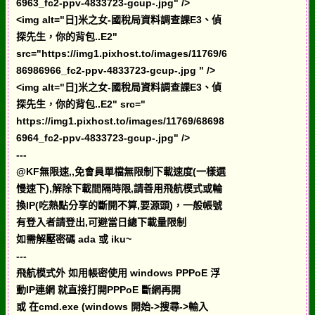
6963_fc2-ppv-4833723-gcup-.jpg" />
<img alt="日]米之女-國稅局資料調查課E3、偵
探先生，你的背包..E2"
src="https://img1.pixhost.to/images/11769/6
86986966_fc2-ppv-4833723-gcup-.jpg " />
<img alt="日]米之女-國稅局資料調查課E3、偵
探先生，你的背包..E2" src="
https://img1.pixhost.to/images/11769/68698
6964_fc2-ppv-4833723-gcup-.jpg" />
---
@KF無限速,,免會員單檔無限制下載速度(一樣選
慢速下),解除下載間隔時限,請善用飛航模式或輪
換IP(吃熱點分享的斷開不算,要源頭)，一般帳號
有登入者請登出,可避當日總下載量限制
如需解壓密碼 ada 或 iku~
---
飛航模式外 如用帳密使用 windows PPPoE 浮
動IP連網 就直接打開PPPoE 斷網再開
或 在cmd.exe (windows 開始->搜尋->輸入