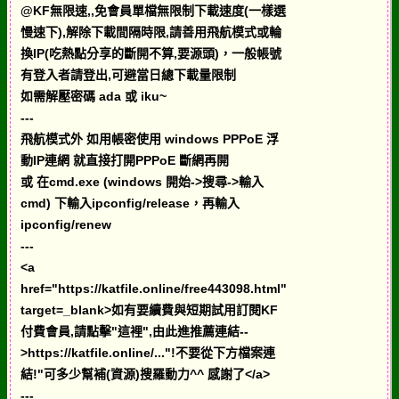
@KF無限速,,免會員單檔無限制下載速度(一樣選
慢速下),解除下載間隔時限,請善用飛航模式或輪
換IP(吃熱點分享的斷開不算,要源頭)，一般帳號
有登入者請登出,可避當日總下載量限制
如需解壓密碼 ada 或 iku~
---
飛航模式外 如用帳密使用 windows PPPoE 浮
動IP連網 就直接打開PPPoE 斷網再開
或 在cmd.exe (windows 開始->搜尋->輸入
cmd) 下輸入ipconfig/release，再輸入
ipconfig/renew
---
<a
href="https://katfile.online/free443098.html"
target=_blank>如有要續費與短期試用訂閱KF
付費會員,請點擊"這裡",由此進推薦連結--
>https://katfile.online/..."!不要從下方檔案連
結!"可多少幫補(資源)搜羅動力^^ 感謝了</a>
---