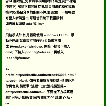
@KF無限速,,免會員單檔無限制下載速度(一樣選
慢速下),解除下載間隔時限,請善用飛航模式或輪
換IP(吃熱點分享的斷開不算,要源頭)，一般帳號
有登入者請登出,可避當日總下載量限制
如需解壓密碼 ada 或 iku~
---
飛航模式外 如用帳密使用 windows PPPoE 浮
動IP連網 就直接打開PPPoE 斷網再開
或 在cmd.exe (windows 開始->搜尋->輸入
cmd) 下輸入ipconfig/release，再輸入
ipconfig/renew
---
<a
href="https://katfile.online/free443098.html"
target=_blank>如有要續費與短期試用訂閱KF
付費會員,請點擊"這裡",由此進推薦連結--
>https://katfile.online/..."!不要從下方檔案連
結!"可多少幫補(資源)搜羅動力^^ 感謝了</a>
---