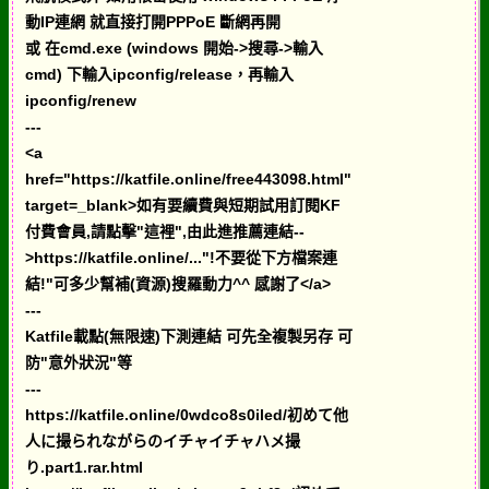
動IP連網 就直接打開PPPoE 斷網再開
或 在cmd.exe (windows 開始->搜尋->輸入
cmd) 下輸入ipconfig/release，再輸入
ipconfig/renew
---
<a
href="https://katfile.online/free443098.html"
target=_blank>如有要續費與短期試用訂閱KF
付費會員,請點擊"這裡",由此進推薦連結--
>https://katfile.online/..."!不要從下方檔案連
結!"可多少幫補(資源)搜羅動力^^ 感謝了</a>
---
Katfile載點(無限速)下測連結 可先全複製另存 可
防"意外狀況"等
---
https://katfile.online/0wdco8s0iled/初めて他
人に撮られながらのイチャイチャハメ撮
り.part1.rar.html