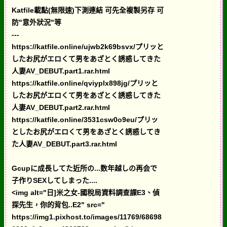
Katfile載點(無限速)下測連結 可先全複製另存 可
防"意外狀況"等
---
https://katfile.online/ujwb2k69bsvx/プリッと
したお尻がエロくて男をあざとく誘惑してきた
人妻AV_DEBUT.part1.rar.html
https://katfile.online/qviyplx898jg/プリッと
したお尻がエロくて男をあざとく誘惑してきた
人妻AV_DEBUT.part2.rar.html
https://katfile.online/3531csw0o9eu/プリッ
としたお尻がエロくて男をあざとく誘惑してき
た人妻AV_DEBUT.part3.rar.html
Gcupに成長してた近所の...数年越しの再会で
子作りSEXしてしまった....
<img alt="日]米之女-國稅局資料調查課E3、偵
探先生，你的背包..E2" src="
https://img1.pixhost.to/images/11769/68698