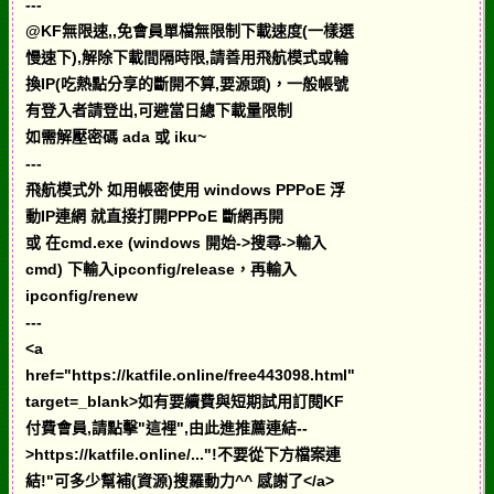
---
@KF無限速,,免會員單檔無限制下載速度(一樣選
慢速下),解除下載間隔時限,請善用飛航模式或輪
換IP(吃熱點分享的斷開不算,要源頭)，一般帳號
有登入者請登出,可避當日總下載量限制
如需解壓密碼 ada 或 iku~
---
飛航模式外 如用帳密使用 windows PPPoE 浮
動IP連網 就直接打開PPPoE 斷網再開
或 在cmd.exe (windows 開始->搜尋->輸入
cmd) 下輸入ipconfig/release，再輸入
ipconfig/renew
---
<a
href="https://katfile.online/free443098.html"
target=_blank>如有要續費與短期試用訂閱KF
付費會員,請點擊"這裡",由此進推薦連結--
>https://katfile.online/..."!不要從下方檔案連
結!"可多少幫補(資源)搜羅動力^^ 感謝了</a>