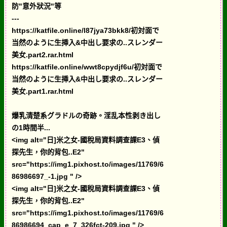
防"意外狀況"等
---
https://katfile.online/l87jya73bkk8/初対面で
当然のように生挿入&中出し要求の..スレンダー
美女.part2.rar.html
https://katfile.online/wwt8cpydjf6u/初対面で
当然のように生挿入&中出し要求の..スレンダー
美女.part1.rar.html
爆乳清楚系グラドルの奇跡。淫乱本性剥き出し
の1時間半...
<img alt="日]米之女-國稅局資料調查課E3、偵
探先生，你的背包..E2"
src="https://img1.pixhost.to/images/11769/6
86986697_-1.jpg " />
<img alt="日]米之女-國稅局資料調查課E3、偵
探先生，你的背包..E2"
src="https://img1.pixhost.to/images/11769/6
86986694_cap_e_7_326fct-209.jpg " />