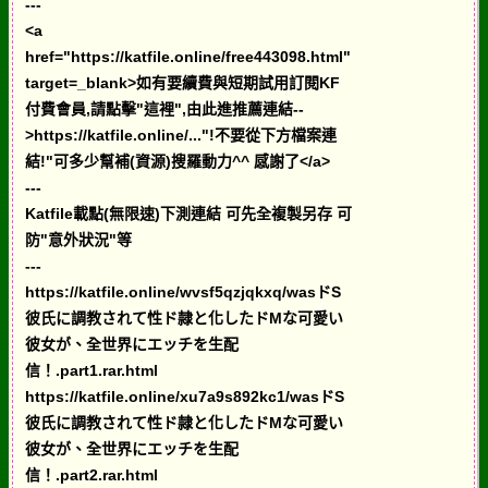
---
<a
href="https://katfile.online/free443098.html"
target=_blank>如有要續費與短期試用訂閱KF
付費會員,請點擊"這裡",由此進推薦連結--
>https://katfile.online/..."!不要從下方檔案連
結!"可多少幫補(資源)搜羅動力^^ 感謝了</a>
---
Katfile載點(無限速)下測連結 可先全複製另存 可
防"意外狀況"等
---
https://katfile.online/wvsf5qzjqkxq/wasドS
彼氏に調教されて性ド隷と化したドMな可愛い
彼女が、全世界にエッチを生配
信！.part1.rar.html
https://katfile.online/xu7a9s892kc1/wasドS
彼氏に調教されて性ド隷と化したドMな可愛い
彼女が、全世界にエッチを生配
信！.part2.rar.html