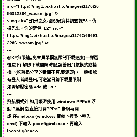
src="https://img1.pixhost.to/images/11762/6
86912294_wassm.jpg" />
<img alt="日]米之女-國稅局資料調查課E3、偵
探先生，你的背包..E2" src="
https://img1.pixhost.to/images/11762/68691
2286_wassm.jpg" />
---
@KF無限速,,免會員單檔無限制下載速度(一樣選
慢速下),解除下載間隔時限,請善用飛航模式或輪
換IP(吃熱點分享的斷開不算,要源頭)，一般帳號
有登入者請登出,可避當日總下載量限制
如需解壓密碼 ada 或 iku~
---
飛航模式外 如用帳密使用 windows PPPoE 浮
動IP連網 就直接打開PPPoE 斷網再開
或 在cmd.exe (windows 開始->搜尋->輸入
cmd) 下輸入ipconfig/release，再輸入
ipconfig/renew