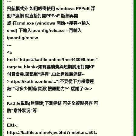
---
飛航模式外 如用帳密使用 windows PPPoE 浮
動IP連網 就直接打開PPPoE 斷網再開
或 在cmd.exe (windows 開始->搜尋->輸入
cmd) 下輸入ipconfig/release，再輸入
ipconfig/renew
---
<a
href="https://katfile.online/free443098.html"
target=_blank>如有要續費與短期試用訂閱KF
付費會員,請點擊"這裡",由此進推薦連結--
>https://katfile.online/..."!不要從下方檔案連
結!"可多少幫補(資源)搜羅動力^^ 感謝了</a>
---
Katfile載點(無限速)下測連結 可先全複製另存 可
防"意外狀況"等
---
E01-..
https://katfile.online/vjvs5hd7rimb/tan..E01.