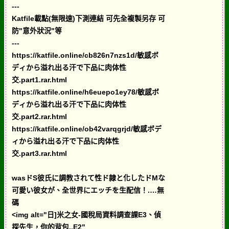
---
Katfile載點(無限速)下測連結 可先全複製另存 可
防"意外狀況"等
---
https://katfile.online/cb826n7nzs1d/敏感ボ
ディから溢れ出る汗で下品に肉体性
交.part1.rar.html
https://katfile.online/h6euepo1ey78/敏感ボ
ディから溢れ出る汗で下品に肉体性
交.part2.rar.html
https://katfile.online/ob42varqgrjd/敏感ボデ
ィから溢れ出る汗で下品に肉体性
交.part3.rar.html
wasドS彼氏に調教されて性ド隷と化したドMな
可愛い彼女が、全世界にエッチを生配信！.…無
碼
<img alt="日]米之女-國稅局資料調查課E3、偵
探先生，你的背包..E2"