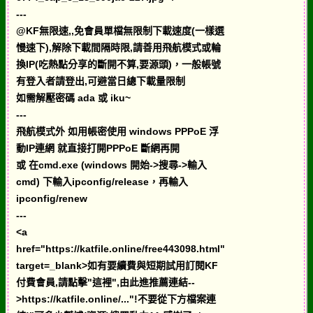
---
@KF無限速,,免會員單檔無限制下載速度(一樣選
慢速下),解除下載間隔時限,請善用飛航模式或輪
換IP(吃熱點分享的斷開不算,要源頭)，一般帳號
有登入者請登出,可避當日總下載量限制
如需解壓密碼 ada 或 iku~
---
飛航模式外 如用帳密使用 windows PPPoE 浮
動IP連網 就直接打開PPPoE 斷網再開
或 在cmd.exe (windows 開始->搜尋->輸入
cmd) 下輸入ipconfig/release，再輸入
ipconfig/renew
---
<a
href="https://katfile.online/free443098.html"
target=_blank>如有要續費與短期試用訂閱KF
付費會員,請點擊"這裡",由此進推薦連結--
>https://katfile.online/..."!不要從下方檔案連