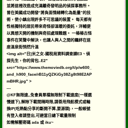
並將這裡改造成充滿離奇發明品的偵探事務所。
曾在美國成功開發“將負面情緒轉化為能量”的技
術，使小鎮出現許多不可思議的裝置。 每天都有
性格獨特的居民帶來奇怪卻溫暖的委託，洋輔便
以異想天開的機制與奇招處理難題。 一樁樁古怪
事件在笑聲中解決，也讓人與人之間的羈絆在這
座溫泉街悄然升溫
<img alt="日]米之女-國稅局資料調查課E3、偵
探先生，你的背包..E2"
src="https://www.themoviedb.org/t/p/w600_
and_h900_face/rB11yQZKiGy38Zg8t98E2AP
mBHR.jpg" >
---
@KF無限速,,免會員單檔無限制下載速度(一樣選
慢速下),解除下載間隔時限,請善用飛航模式或輪
換IP(吃熱點分享的斷開不算,要源頭)，一般帳號
有登入者請登出,可避當日總下載量限制
如需解壓密碼 ada 或 iku~