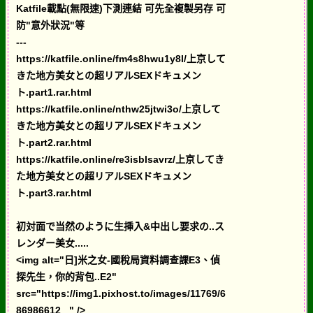
Katfile載點(無限速)下測連結 可先全複製另存 可
防"意外狀況"等
---
https://katfile.online/fm4s8hwu1y8l/上京して
きた地方美女との超リアルSEXドキュメン
ト.part1.rar.html
https://katfile.online/nthw25jtwi3o/上京して
きた地方美女との超リアルSEXドキュメン
ト.part2.rar.html
https://katfile.online/re3isblsavrz/上京してき
た地方美女との超リアルSEXドキュメン
ト.part3.rar.html
初対面で当然のように生挿入&中出し要求の..ス
レンダー美女.....
<img alt="日]米之女-國稅局資料調查課E3、偵
探先生，你的背包..E2"
src="https://img1.pixhost.to/images/11769/6
86986612_ " />