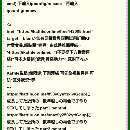
cmd) 下輸入ipconfig/release，再輸入
ipconfig/renew
---
<a
href="https://katfile.online/free443098.html"
target=_blank>如有要續費與短期試用訂閱KF
付費會員,請點擊"這裡",由此進推薦連結--
>https://katfile.online/..."!不要從下方檔案連
結!"可多少幫補(資源)搜羅動力^^ 感謝了</a>
---
Katfile載點(無限速)下測連結 可先全複製另存 可
防"意外狀況"等
---
https://katfile.online/893y0ymtrxjv/Gcupに
成長してた近所の...数年越しの再会で子作り
SEXしてしまった.part1.rar.html
https://katfile.online/snaz9y2502yt/Gcupに
成長してた近所の...数年越しの再会で子作り
SEXしてしまった.part2.rar.html