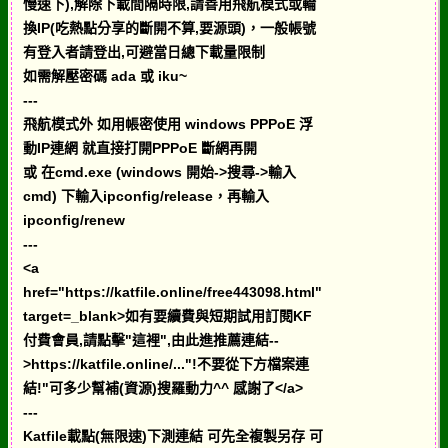
慢速下),解除下載間隔時限,請善用飛航模式或輪
換IP(吃熱點分享的斷開不算,要源頭)，一般帳號
有登入者請登出,可避當日總下載量限制
如需解壓密碼 ada 或 iku~
---
飛航模式外 如用帳密使用 windows PPPoE 浮
動IP連網 就直接打開PPPoE 斷網再開
或 在cmd.exe (windows 開始->搜尋->輸入
cmd) 下輸入ipconfig/release，再輸入
ipconfig/renew
---
<a
href="https://katfile.online/free443098.html"
target=_blank>如有要續費與短期試用訂閱KF
付費會員,請點擊"這裡",由此進推薦連結--
>https://katfile.online/..."!不要從下方檔案連
結!"可多少幫補(資源)搜羅動力^^ 感謝了</a>
---
Katfile載點(無限速)下測連結 可先全複製另存 可