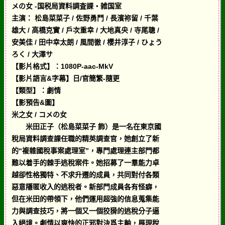
メの女 -国税局資料調査課・雑国室
主演： 松島菜菜子 / 佐野勇鬥 / 長濱祢留 / 千葉
雄大 / 高橋克實 / 戶次重幸 / 大地真央 / 寺尾聰 /
安美佳 / 田中幸太朗 / 風間徹 / 櫻井淳子 / ひょう
ろく / 大澤サ
【影片格式】：1080P-aac-MkV
【影片語言&字幕】日/官簡繁-隨更
【類型】：劇情
【影預告&圖】
米之女 / コメの女
米田正子（松島菜菜子 飾）是一名在東京國
稅局資料調查課任職的精英調查官，她創立了新
的“複雜國稅事案處理室”，專門處理連主部門都
難以着手的棘手逃稅案件。她招募了一羣能力卓
越卻性格獨特、不求升遷的成員，共同對付各類
惡意隱匿收入的逃稅者。新部門成員各有怪癖，
但在米田的帶領下，他們運用超強的信息蒐集能
力與調查技巧，將一個又一個狡猾的逃稅分子逼
入絕境。劇情以爽快的正邪對決爲主軸，展現稅