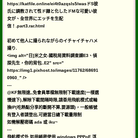
https://katfile.online/ei4t0azqsls5/wasドS彼
氏に調教されて性ド隷と化したドMな可愛い彼
女が、全世界にエッチを生配
信！.part3.rar.html
初めて他人に撮られながらのイチャイチャハメ
撮り.
<img alt="日]米之女-國稅局資料調查課E3、偵
探先生，你的背包..E2" src="
https://img1.pixhost.to/images/11762/68691
0960_" />
---
@KF無限速,,免會員單檔無限制下載速度(一樣選
慢速下),解除下載間隔時限,請善用飛航模式或輪
換IP(吃熱點分享的斷開不算,要源頭)，一般帳號
有登入者請登出,可避當日總下載量限制
如需解壓密碼 ada 或 iku~
---
飛航模式外 如用帳密使用 windows PPPoE 浮