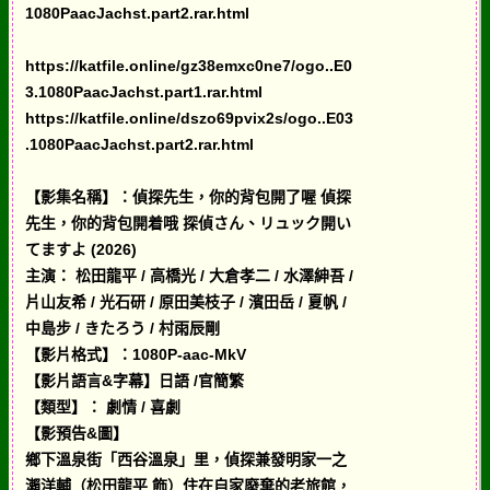
1080PaacJachst.part2.rar.html
https://katfile.online/gz38emxc0ne7/ogo..E0
3.1080PaacJachst.part1.rar.html
https://katfile.online/dszo69pvix2s/ogo..E03
.1080PaacJachst.part2.rar.html
【影集名稱】：偵探先生，你的背包開了喔 偵探
先生，你的背包開着哦 探偵さん、リュック開い
てますよ (2026)
主演： 松田龍平 / 高橋光 / 大倉孝二 / 水澤紳吾 /
片山友希 / 光石研 / 原田美枝子 / 濱田岳 / 夏帆 /
中島步 / きたろう / 村雨辰剛
【影片格式】：1080P-aac-MkV
【影片語言&字幕】日語 /官簡繁
【類型】： 劇情 / 喜劇
【影預告&圖】
鄉下溫泉街「西谷溫泉」里，偵探兼發明家一之
瀨洋輔（松田龍平 飾）住在自家廢棄的老旅館，