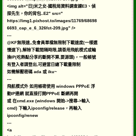
<img alt="日]米之女-國稅局資料調查課E3、偵
探先生，你的背包..E2" src="
https://img1.pixhost.to/images/11769/68698
6693_cap_e_6_326fct-209.jpg" />
---
@KF無限速,,免會員單檔無限制下載速度(一樣選
慢速下),解除下載間隔時限,請善用飛航模式或輪
換IP(吃熱點分享的斷開不算,要源頭)，一般帳號
有登入者請登出,可避當日總下載量限制
如需解壓密碼 ada 或 iku~
---
飛航模式外 如用帳密使用 windows PPPoE 浮
動IP連網 就直接打開PPPoE 斷網再開
或 在cmd.exe (windows 開始->搜尋->輸入
cmd) 下輸入ipconfig/release，再輸入
ipconfig/renew
---
<a