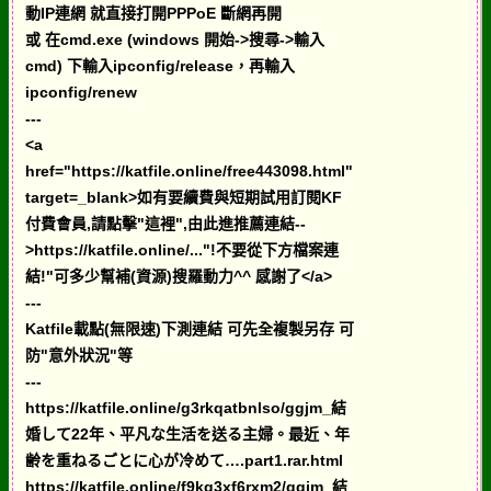
動IP連網 就直接打開PPPoE 斷網再開
或 在cmd.exe (windows 開始->搜尋->輸入
cmd) 下輸入ipconfig/release，再輸入
ipconfig/renew
---
<a
href="https://katfile.online/free443098.html"
target=_blank>如有要續費與短期試用訂閱KF
付費會員,請點擊"這裡",由此進推薦連結--
>https://katfile.online/..."!不要從下方檔案連
結!"可多少幫補(資源)搜羅動力^^ 感謝了</a>
---
Katfile載點(無限速)下測連結 可先全複製另存 可
防"意外狀況"等
---
https://katfile.online/g3rkqatbnlso/ggjm_結
婚して22年、平凡な生活を送る主婦。最近、年
齢を重ねるごとに心が冷めて….part1.rar.html
https://katfile.online/f9kg3xf6rxm2/ggjm_結