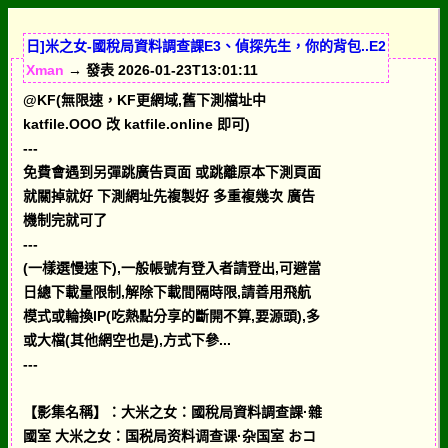
日]米之女-國稅局資料調查課E3、偵探先生，你的背包..E2
Xman
→ 發表 2026-01-23T13:01:11
@KF(無限速，KF更網域,舊下測檔址中
katfile.OOO 改 katfile.online 即可)
---
免費會遇到另彈跳廣告頁面 或跳離原本下測頁面
就關掉就好 下測網址先複製好 多重複幾次 廣告
機制完就可了
---
(一樣選慢速下),一般帳號有登入者請登出,可避當
日總下載量限制,解除下載間隔時限,請善用飛航
模式或輪換IP(吃熱點分享的斷開不算,要源頭),多
或大檔(其他網空也是),方式下參...
---
【影集名稱】：大米之女：國稅局資料調查課·雜
國室 大米之女：国税局资料调查课·杂国室 おコ