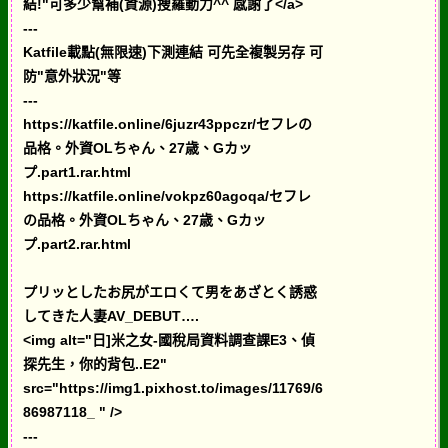
結!"可多少幫補(資源)搜羅動力^^ 感謝了</a>
---
Katfile載點(無限速)下測連結 可先全複製另存 可
防"意外狀況"等
---
https://katfile.online/6juzr43ppczr/セフレの
品格。外資OLちゃん、27歳、Gカッ
プ.part1.rar.html
https://katfile.online/vokpz60agoqa/セフレ
の品格。外資OLちゃん、27歳、Gカッ
プ.part2.rar.html
プリッとしたお尻がエロくて男をあざとく誘惑
してきた人妻AV_DEBUT….
<img alt="日]米之女-國稅局資料調查課E3、偵
探先生，你的背包..E2"
src="https://img1.pixhost.to/images/11769/6
86987118_ " />
---