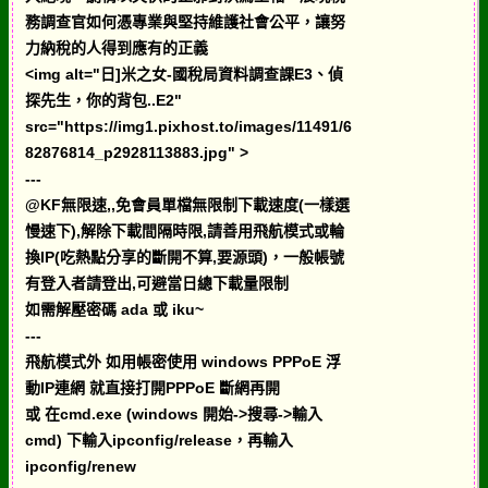
務調查官如何憑專業與堅持維護社會公平，讓努
力納稅的人得到應有的正義
<img alt="日]米之女-國稅局資料調查課E3、偵
探先生，你的背包..E2"
src="https://img1.pixhost.to/images/11491/6
82876814_p2928113883.jpg" >
---
@KF無限速,,免會員單檔無限制下載速度(一樣選
慢速下),解除下載間隔時限,請善用飛航模式或輪
換IP(吃熱點分享的斷開不算,要源頭)，一般帳號
有登入者請登出,可避當日總下載量限制
如需解壓密碼 ada 或 iku~
---
飛航模式外 如用帳密使用 windows PPPoE 浮
動IP連網 就直接打開PPPoE 斷網再開
或 在cmd.exe (windows 開始->搜尋->輸入
cmd) 下輸入ipconfig/release，再輸入
ipconfig/renew