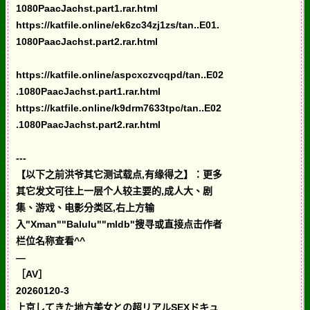
1080PaacJachst.part1.rar.html
https://katfile.online/ek6zc34zj1zs/tan..E01.
1080PaacJachst.part2.rar.html
https://katfile.online/aspcxczvcqpd/tan..E02
.1080PaacJachst.part1.rar.html
https://katfile.online/k9drm7633tpc/tan..E02
.1080PaacJachst.part2.rar.html
---
【以下之前洪爷其它测试载点,有缘得之】：更多
其它发文可往上一层个人较主要的,成人大、剧
集、游戏、电影分类区,右上方输
入"Xman""Balulu""mldb"搜寻或直接点击作者
栏位名称查看^^
—
［AV］
20260120-3
上京してきた地方美女との超リアルSEXドキュ