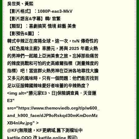
吳世英、黃熙
【影片格式】：1080P-eac3-MkV
【影片語言&字幕】韓/ 官繁
【類型】：喜劇搞笑 情境 綜藝 美食
【影預告&圖】：
韓式辛辣正在席捲全球。這一次，tvN 傳奇性的
《紅色風味主廚》車勝元，將與 2025 年最火熱
的男神們一起踏上亞洲美食之旅。忘掉那些痛苦
的辣度挑戰和可怕的史高維爾指標（測量辣度的
指標）吧！當這群火熱男神在亞洲各地尋找大膽
又多元的風味時，只有一個問題：他們能否找到
足以征服韓國辣味愛好者味蕾的辛辣熱度？
<img alt="勝元家E3、日]保險調查員．天音蓮
E3"
src="https://www.themoviedb.org/t/p/w600_
and_h900_face/dJP9oRskqd30mKmDonMz
XB4nIAv.jpg" >
@KF(無限速，KF更網域,舊下測檔址中
katfile.OOO 改 katfile.online 即可)