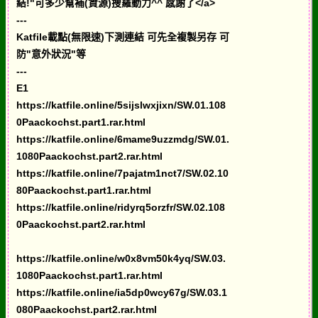
結!"可多少幫補(資源)搜羅動力^^ 感謝了</a>
---
Katfile載點(無限速)下測連結 可先全複製另存 可
防"意外狀況"等
---
E1
https://katfile.online/5sijslwxjixn/SW.01.108
0Paackochst.part1.rar.html
https://katfile.online/6mame9uzzmdg/SW.01.
1080Paackochst.part2.rar.html
https://katfile.online/7pajatm1nct7/SW.02.10
80Paackochst.part1.rar.html
https://katfile.online/ridyrq5orzfr/SW.02.108
0Paackochst.part2.rar.html
https://katfile.online/w0x8vm50k4yq/SW.03.
1080Paackochst.part1.rar.html
https://katfile.online/ia5dp0wcy67g/SW.03.1
080Paackochst.part2.rar.html