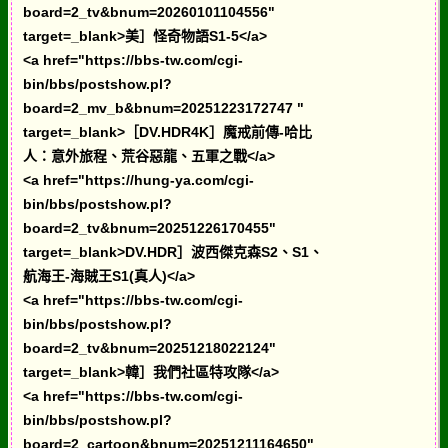
board=2_tv&bnum=20260101104556"
target=_blank>美］怪奇物語S1-5</a>
<a href="https://bbs-tw.com/cgi-
bin/bbs/postshow.pl?
board=2_mv_b&bnum=20251223172747 "
target=_blank>［DV.HDR4K］魔戒前傳-哈比
人：意外旅程、荒谷惡龍、五軍之戰</a>
<a href="https://hung-ya.com/cgi-
bin/bbs/postshow.pl?
board=2_tv&bnum=20251226170455"
target=_blank>DV.HDR］波西傑克森S2、S1、
航海王-海賊王S1(真人)</a>
<a href="https://bbs-tw.com/cgi-
bin/bbs/postshow.pl?
board=2_tv&bnum=20251218022124"
target=_blank>韓］我們社區特攻隊</a>
<a href="https://bbs-tw.com/cgi-
bin/bbs/postshow.pl?
board=2_cartoon&bnum=20251211164650"