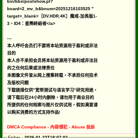
bin/bbs/postshow.pl?
board=2_mv_b&bnum=20251216103525 "
target=_blank>［DV.HDR.4K］魔戒-加長版1-
3、ID4：星際終結者</a>
---
本人呼吁会员们不要将本站资源用于盈利或非法
目的
本人亦不承担会员将本站资源用于盈利或非法目
的之任何后果或法律责任
本图像文件皆从网上搜集转载，不承担任何技术
及版权问题
下载链接仅供"宽带测试与语言学习"研究用途，
请下载后在24小时内删除，请勿用于商业目的
所提供的任何档案与图片仅供试用，假如满意请
以购买消费的方式支持作品!
DMCA Compliance - 內容侵犯 - Abuse 投訴
Fisher
- 2026-01-23T18:07:02