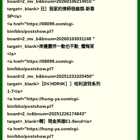
board=2_mv_b&bnum=20260106214910 "
target=_blank> 日］我家的律師很麻煩-新春
SP</a>
<a href="https://08099.com/cgi-
bin/bbs/postshow.pl?
board=2_mv_b&bnum=20260103031148 "
target=_blank>岸邊露伴一動也不動_懺悔室
</a>
<a href="https://08099.com/cgi-
bin/bbs/postshow.pl?
board=2_mv_b&bnum=20251231025450"
target=_blank>［DV.HDR4K］］哈利波特系列
1-7</a>
<a href="https://hung-ya.com/cgi-
bin/bbs/postshow.pl?
board=2_tv&bnum=20251226174843"
target=_blank>韓］現金英雄E1-8end</a>
<a href="https://hung-ya.com/cgi-
bin/bbs/postshow.pl?