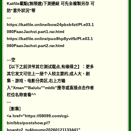
Katfile載點(無限速)下測連結 可先全複製另存 可
防"意外狀況"等
---
https://katfile.online/bow24pbxk4zt/PI.e03.1
080PaacJachst.part1.rar.html
https://katfile.online/puo8hp8yvtfb/PI.e03.1
080PaacJachst.part2.rar.html
---空
【以下之前洪爷其它测试载点,有缘得之】：更多
其它发文可往上一层个人较主要的,成人大、剧
集、游戏、电影分类区,右上方输
入"Xman""Balulu""mldb"搜寻或直接点击作者
栏位名称查看^^
---
［影集］
<a href="https://08099.com/cgi-
bin/bbs/postshow.pl?
board=2_tv&bnum=20260121133441"