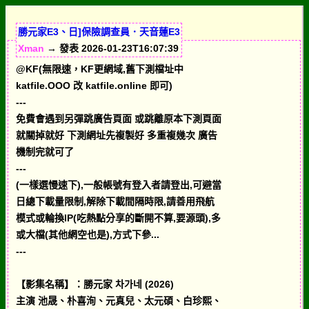
勝元家E3、日]保險調查員．天音蓮E3
Xman
→ 發表 2026-01-23T16:07:39
@KF(無限速，KF更網域,舊下測檔址中
katfile.OOO 改 katfile.online 即可)
---
免費會遇到另彈跳廣告頁面 或跳離原本下測頁面
就關掉就好 下測網址先複製好 多重複幾次 廣告
機制完就可了
---
(一樣選慢速下),一般帳號有登入者請登出,可避當
日總下載量限制,解除下載間隔時限,請善用飛航
模式或輪換IP(吃熱點分享的斷開不算,要源頭),多
或大檔(其他網空也是),方式下參...
---
【影集名稱】：勝元家 차가네 (2026)
主演 池晟、朴喜洵、元真兒、太元碩、白珍熙、