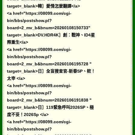
target=_blank>韓］愛情怎麼翻譯</a>
<a href="https://08099.com/cgi-
bin/bbs/postshow.pl?
board=2_mv_b&bnum=20260108150733"
target=_blank>DV.HDR4K］創：戰神、ID4星
際重生</a>
<a href="https://08099.com/cgi-
bin/bbs/postshow.pl?
board=2_mv_b&bnum=20260106195728 "
target=_blank>日］全盲搜查官-新春SP、欸！
太宰 </a>
<a href="https://08099.com/cgi-
bin/bbs/postshow.pl?
board=2_mv_b&bnum=20260106191838 "
target=_blank>日］119緊急呼叫2026SP、極
度不妥！2026Sp </a>
<a href="https://08099.com/cgi-
bin/bbs/postshow.pl?