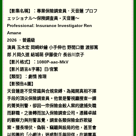
【影集名稱】：專業保險調查員．天音蓮 プロフ
ェッショナル～保険調査員・天音蓮～
Professional: Insurance Investigator Ren
Amane
2026 ．普遍級
演員 玉木宏 岡崎紗繪 小手伸也 野間口徹 渡部篤
郎 片岡久道 結城萌 伊藤俊介 長谷川京子
【影片格式】：1080P-aac-MkV
【影片語言&字幕】日/官繁
【類型】：劇情 推理
【影預告&圖】
天音蓮是不受常識與合規束縛、為揭開真相不擇
手段的頂尖保險調查員。他曾是警視廳搜查一課
的菁英刑警，卻因一宗保險金殺人案的逮捕失職
而辭職，之後轉而加入保險調查公司。憑藉卓越
的觀察力與刑警直覺，調查各類保險金詐欺疑
案。擅長埋伏、偽裝、竊聽與設局的他，甚至會
以即興的「小戲法」迷惑對手與同伴，在揭露真