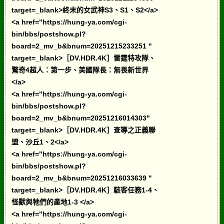
target=_blank>終末的女武神S3、S1、S2</a>
<a href="https://hung-ya.com/cgi-
bin/bbs/postshow.pl?
board=2_mv_b&bnum=20251215233251 "
target=_blank>［DV.HDR.4K］雷霆特攻隊、
驚奇4超人：第一步、美國隊長：無畏新世界
</a>
<a href="https://hung-ya.com/cgi-
bin/bbs/postshow.pl?
board=2_mv_b&bnum=20251216014303"
target=_blank>［DV.HDR.4K］查導之正義聯
盟、沙丘1、2</a>
<a href="https://hung-ya.com/cgi-
bin/bbs/postshow.pl?
board=2_mv_b&bnum=20251216033639 "
target=_blank>［DV.HDR.4K］駭客任務1-4、
怪獸與牠們的產地1-3 </a>
<a href="https://hung-ya.com/cgi-