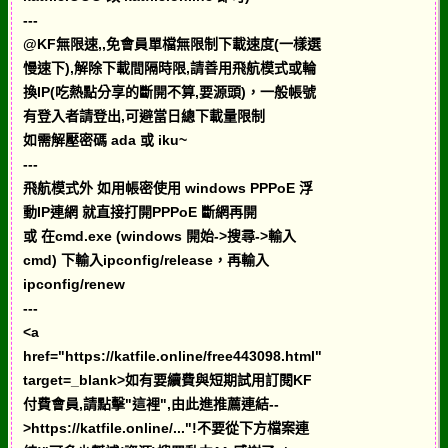
---
@KF無限速,,免會員單檔無限制下載速度(一樣選
慢速下),解除下載間隔時限,請善用飛航模式或輪
換IP(吃熱點分享的斷開不算,要源頭)，一般帳號
有登入者請登出,可避當日總下載量限制
如需解壓密碼 ada 或 iku~
---
飛航模式外 如用帳密使用 windows PPPoE 浮
動IP連網 就直接打開PPPoE 斷網再開
或 在cmd.exe (windows 開始->搜尋->輸入
cmd) 下輸入ipconfig/release，再輸入
ipconfig/renew
---
<a
href="https://katfile.online/free443098.html"
target=_blank>如有要續費與短期試用訂閱KF
付費會員,請點擊"這裡",由此進推薦連結--
>https://katfile.online/..."!不要從下方檔案連