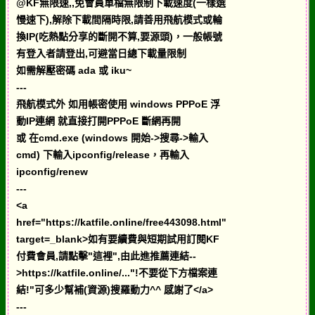
@KF無限速,,免會員單檔無限制下載速度(一樣選
慢速下),解除下載間隔時限,請善用飛航模式或輪
換IP(吃熱點分享的斷開不算,要源頭)，一般帳號
有登入者請登出,可避當日總下載量限制
如需解壓密碼 ada 或 iku~
---
飛航模式外 如用帳密使用 windows PPPoE 浮
動IP連網 就直接打開PPPoE 斷網再開
或 在cmd.exe (windows 開始->搜尋->輸入
cmd) 下輸入ipconfig/release，再輸入
ipconfig/renew
---
<a
href="https://katfile.online/free443098.html"
target=_blank>如有要續費與短期試用訂閱KF
付費會員,請點擊"這裡",由此進推薦連結--
>https://katfile.online/..."!不要從下方檔案連
結!"可多少幫補(資源)搜羅動力^^ 感謝了</a>
---