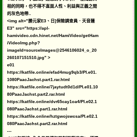
相的同時，也不得不直面人性、利益與正義之間
的灰色地帶..
<img alt="勝元家E3、日]保險調查員．天音蓮
E3" src="https://apl-
hamivideo.cdn.hinet.net/HamiVideo/getHam
iVideoImg.php?
imageId=sourceImages@2546106024_o_20
260107151510.jpg" >
e01
https://katfile.online/efad4mug9qb3/PI.e01.
1080PaacJachst.part1.rar.html
https://katfile.online/7jaytudt0d1d/PI.e01.10
80PaacJachst.part2.rar.html
https://katfile.online/dvr65cay1oa4/PI.e02.1
080PaacJachst.part1.rar.html
https://katfile.online/hztgwojswcsa/PI.e02.1
080PaacJachst.part2.rar.html
---