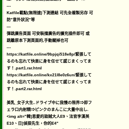
---
Katfile載點(無限速)下測連結 可先全複製另存 可
防"意外狀況"等
—
彈跳廣告頁面 可安裝擋廣告的擴充插件即可 或
跳離原本下測頁面的,手動關掉也可
---
https://katfile.online/9bpjqi518e8p/緊張して
るのも忘れて快楽に身を任せて感じまくってま
す！.part1.rar.html
https://katfile.online/kx21l8e0z6un/緊張して
るのも忘れて快楽に身を任せて感じまくってま
す！.part2.rar.html
美乳_女子大生..ドライブ中に我慢の限界⇒即フ
ェラ口内射精⇒ピンクのまんこに大量中出し.
<img alt="韓]恩愛的盜賊大人E9、法官李漢英
E10、日]偵探先生，你的E4"