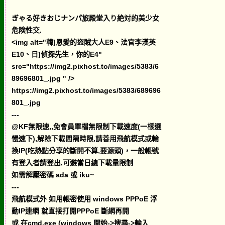
ぎゃる好きおじナンパ旅殿堂入り絶対的美少女
危険性交.
<img alt="韓]恩愛的盜賊大人E9、法官李漢英
E10、日]偵探先生，你的E4"
src="https://img2.pixhost.to/images/5383/6
89696801_.jpg " />
https://img2.pixhost.to/images/5383/689696
801_.jpg
---
@KF無限速,,免會員單檔無限制下載速度(一樣選
慢速下),解除下載間隔時限,請善用飛航模式或輪
換IP(吃熱點分享的斷開不算,要源頭)，一般帳號
有登入者請登出,可避當日總下載量限制
如需解壓密碼 ada 或 iku~
---
飛航模式外 如用帳密使用 windows PPPoE 浮
動IP連網 就直接打開PPPoE 斷網再開
或 在cmd.exe (windows 開始->搜尋->輸入