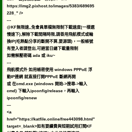
https://img2.pixhost.to/images/5383/689695
228_" />
---
@KF無限速,,免會員單檔無限制下載速度(一樣選
慢速下),解除下載間隔時限,請善用飛航模式或輪
換IP(吃熱點分享的斷開不算,要源頭)，一般帳號
有登入者請登出,可避當日總下載量限制
如需解壓密碼 ada 或 iku~
---
飛航模式外 如用帳密使用 windows PPPoE 浮
動IP連網 就直接打開PPPoE 斷網再開
或 在cmd.exe (windows 開始->搜尋->輸入
cmd) 下輸入ipconfig/release，再輸入
ipconfig/renew
—
<a
href="https://katfile.online/free443098.html"
target=_blank>如有要續費與短期試用訂閱KF