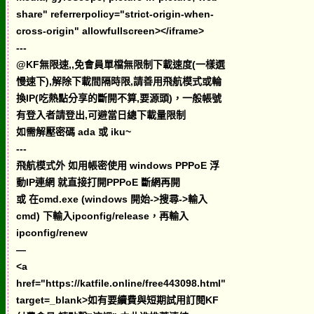
share" referrerpolicy="strict-origin-when-
cross-origin" allowfullscreen></iframe>
---
@KF無限速,,免會員單檔無限制下載速度(一樣選
慢速下),解除下載間隔時限,請善用飛航模式或輪
換IP(吃熱點分享的斷開不算,要源頭)，一般帳號
有登入者請登出,可避當日總下載量限制
如需解壓密碼 ada 或 iku~
---
飛航模式外 如用帳密使用 windows PPPoE 浮
動IP連網 就直接打開PPPoE 斷網再開
或 在cmd.exe (windows 開始->搜尋->輸入
cmd) 下輸入ipconfig/release，再輸入
ipconfig/renew
—
<a
href="https://katfile.online/free443098.html"
target=_blank>如有要續費與短期試用訂閱KF