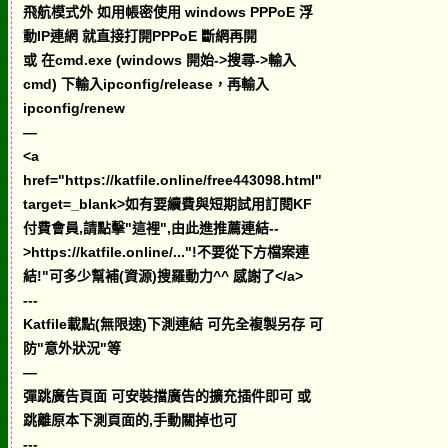
飛航模式外 如用帳密使用 windows PPPoE 浮
動IP連網 就直接打開PPPoE 斷網再開
或 在cmd.exe (windows 開始->搜尋->輸入
cmd) 下輸入ipconfig/release，再輸入
ipconfig/renew
—
<a
href="https://katfile.online/free443098.html"
target=_blank>如有要續費與短期試用訂閱KF
付費會員,請點擊"這裡",由此進推薦連結--
>https://katfile.online/..."!不要從下方檔案連
結!"可多少幫補(資源)搜羅動力^^ 感謝了</a>
---
Katfile載點(無限速)下測連結 可先全複製另存 可
防"意外狀況"等
—
彈跳廣告頁面 可安裝擋廣告的擴充插件即可 或
跳離原本下測頁面的,手動關掉也可
---