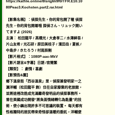
https://katfile.online/8lsrqj6li9f0/TFR.E10.10
80Peac3.Kochsten.part2.rar.html
【影集名稱】：偵探先生，你的背包開了喔 偵探
先生，你的背包開着哦 探偵さん、リュック開い
てますよ (2026)
主演： 松田龍平 / 高橋光 / 大倉孝二 / 水澤紳吾 /
片山友希 / 光石研 / 原田美枝子 / 濱田岳 / 夏帆 /
中島步 / きたろう / 村雨辰剛
【影片格式】：1080P-aac-MkV
【影片語言&字幕】日語 /官簡繁
【類型】： 劇情 / 喜劇
【影預告&圖】
鄉下溫泉街「西谷溫泉」里，偵探兼發明家一之
瀨洋輔（松田龍平 飾）住在自家廢棄的老旅館，
並將這裡改造成充滿離奇發明品的偵探事務所。
曾在美國成功開發“將負面情緒轉化為能量”的技
術，使小鎮出現許多不可思議的裝置。 每天都有
性格獨特的居民帶來奇怪卻溫暖的委託，洋輔便