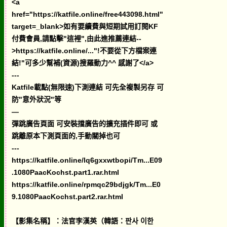
<a
href="https://katfile.online/free443098.html"
target=_blank>如有要續費與短期試用訂閱KF
付費會員,請點擊"這裡",由此進推薦連結--
>https://katfile.online/..."!不要從下方檔案連
結!"可多少幫補(資源)搜羅動力^^ 感謝了</a>
---
Katfile載點(無限速)下測連結 可先全複製另存 可
防"意外狀況"等
—
彈跳廣告頁面 可安裝擋廣告的擴充插件即可 或
跳離原本下測頁面的,手動關掉也可
---
https://katfile.online/lq6gxxwtbopi/Tm...E09
.1080PaacKochst.part1.rar.html
https://katfile.online/rpmqc29bdjgk/Tm...E0
9.1080PaacKochst.part2.rar.html
【影集名稱】：法官李漢英（韓語：판사 이한