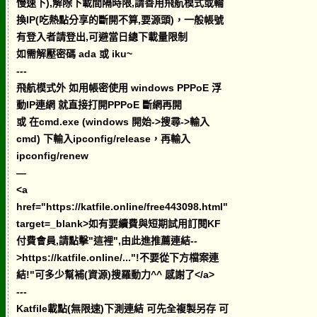
慢速下),解除下載間隔時限,請善用飛航模式或輪
換IP(吃熱點分享的斷開不算,要源頭)，一般帳號
有登入者請登出,可避當日總下載量限制
如需解壓密碼 ada 或 iku~
---
飛航模式外 如用帳密使用 windows PPPoE 浮
動IP連網 就直接打開PPPoE 斷網再開
或 在cmd.exe (windows 開始->搜尋->輸入
cmd) 下輸入ipconfig/release，再輸入
ipconfig/renew
—
<a
href="https://katfile.online/free443098.html"
target=_blank>如有要續費與短期試用訂閱KF
付費會員,請點擊"這裡",由此進推薦連結--
>https://katfile.online/..."!不要從下方檔案連
結!"可多少幫補(資源)搜羅動力^^ 感謝了</a>
---
Katfile載點(無限速)下測連結 可先全複製另存 可