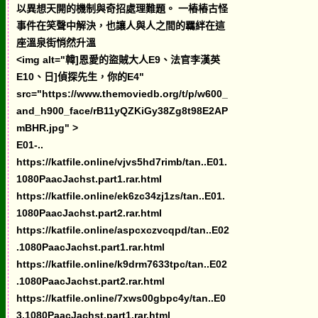
以異想天開的機制與奇招處理難題。 一樁樁古怪
事件在笑聲中解決，也讓人與人之間的羈絆在這
座溫泉街悄然升溫
<img alt="韓]恩愛的盜賊大人E9、法官李漢英
E10、日]偵探先生，你的E4"
src="https://www.themoviedb.org/t/p/w600_
and_h900_face/rB11yQZKiGy38Zg8t98E2AP
mBHR.jpg" >
E01-..
https://katfile.online/vjvs5hd7rimb/tan..E01.
1080PaacJachst.part1.rar.html
https://katfile.online/ek6zc34zj1zs/tan..E01.
1080PaacJachst.part2.rar.html
https://katfile.online/aspcxczvcqpd/tan..E02
.1080PaacJachst.part1.rar.html
https://katfile.online/k9drm7633tpc/tan..E02
.1080PaacJachst.part2.rar.html
https://katfile.online/7xws00gbpc4y/tan..E0
3.1080PaacJachst.part1.rar.html