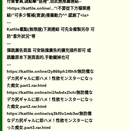
付費會員,請點擊"這裡",由此進推薦連結--
>https://katfile.online/..."!不要從下方檔案連
結!"可多少幫補(資源)搜羅動力^^ 感謝了</a>
---
Katfile載點(無限速)下測連結 可先全複製另存 可
防"意外狀況"等
—
彈跳廣告頁面 可安裝擋廣告的擴充插件即可 或
跳離原本下測頁面的,手動關掉也可
---
https://katfile.online/2y866ph1f8h9/無防備な
デカ尻ギャルに即ハメ！性欲モンスターになっ
た痴女.part1.rar.html
https://katfile.online/ni1fwbdx2lch/無防備な
デカ尻ギャルに即ハメ！性欲モンスターになっ
た痴女.part2.rar.html
https://katfile.online/xq3kf0x1mb3w/無防備
なデカ尻ギャルに即ハメ！性欲モンスターにな
った痴女.part3.rar.html