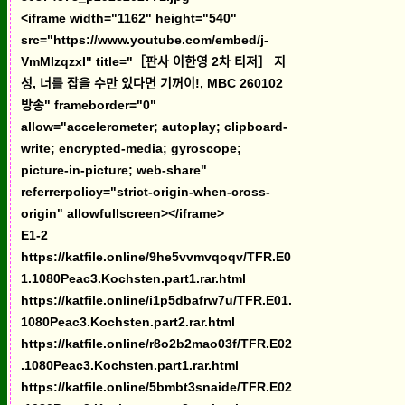
<iframe width="1162" height="540"
src="https://www.youtube.com/embed/j-
VmMIzqzxI" title="［판사 이한영 2차 티저］ 지
성, 너를 잡을 수만 있다면 기꺼이!, MBC 260102
방송" frameborder="0"
allow="accelerometer; autoplay; clipboard-
write; encrypted-media; gyroscope;
picture-in-picture; web-share"
referrerpolicy="strict-origin-when-cross-
origin" allowfullscreen></iframe>
E1-2
https://katfile.online/9he5vvmvqoqv/TFR.E0
1.1080Peac3.Kochsten.part1.rar.html
https://katfile.online/i1p5dbafrw7u/TFR.E01.
1080Peac3.Kochsten.part2.rar.html
https://katfile.online/r8o2b2mao03f/TFR.E02
.1080Peac3.Kochsten.part1.rar.html
https://katfile.online/5bmbt3snaide/TFR.E02