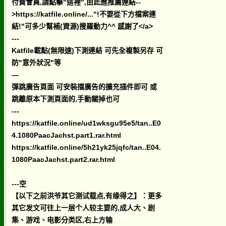
付費會員,請點擊"這裡",由此進推薦連結--
>https://katfile.online/..."!不要從下方檔案連
結!"可多少幫補(資源)搜羅動力^^ 感謝了</a>
---
Katfile載點(無限速)下測連結 可先全複製另存 可
防"意外狀況"等
—
彈跳廣告頁面 可安裝擋廣告的擴充插件即可 或
跳離原本下測頁面的,手動關掉也可
---
https://katfile.online/ud1wksgu95e5/tan..E0
4.1080PaacJachst.part1.rar.html
https://katfile.online/5h21yk25jqfc/tan..E04.
1080PaacJachst.part2.rar.html
---空
【以下之前洪爷其它测试载点,有缘得之】：更多
其它发文可往上一层个人较主要的,成人大、剧
集、游戏、电影分类区,右上方输