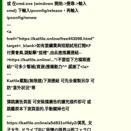
或 在cmd.exe (windows 開始->搜尋->輸入
cmd) 下輸入ipconfig/release，再輸入
ipconfig/renew
—
<a
href="https://katfile.online/free443098.html"
target=_blank>如有要續費與短期試用訂閱KF
付費會員,請點擊"這裡",由此進推薦連結--
>https://katfile.online/..."!不要從下方檔案連
結!"可多少幫補(資源)搜羅動力^^ 感謝了</a>
---
Katfile載點(無限速)下測連結 可先全複製另存 可
防"意外狀況"等
—
彈跳廣告頁面 可安裝擋廣告的擴充插件即可 或
跳離原本下測頁面的,手動關掉也可
---
https://katfile.online/a5d831of4dy2/美乳_女
子大生..ドライブ中に我慢の限界⇒即フェラ口