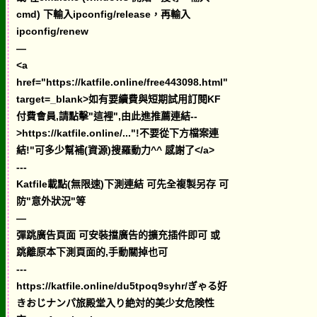
cmd) 下輸入ipconfig/release，再輸入
ipconfig/renew
—
<a
href="https://katfile.online/free443098.html"
target=_blank>如有要續費與短期試用訂閱KF
付費會員,請點擊"這裡",由此進推薦連結--
>https://katfile.online/..."!不要從下方檔案連
結!"可多少幫補(資源)搜羅動力^^ 感謝了</a>
---
Katfile載點(無限速)下測連結 可先全複製另存 可
防"意外狀況"等
—
彈跳廣告頁面 可安裝擋廣告的擴充插件即可 或
跳離原本下測頁面的,手動關掉也可
---
https://katfile.online/du5tpoq9syhr/ぎゃる好
きおじナンパ旅殿堂入り絶対的美少女危険性