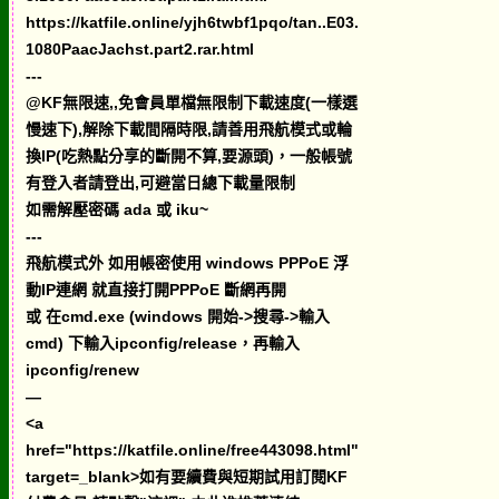
https://katfile.online/yjh6twbf1pqo/tan..E03.
1080PaacJachst.part2.rar.html
---
@KF無限速,,免會員單檔無限制下載速度(一樣選
慢速下),解除下載間隔時限,請善用飛航模式或輪
換IP(吃熱點分享的斷開不算,要源頭)，一般帳號
有登入者請登出,可避當日總下載量限制
如需解壓密碼 ada 或 iku~
---
飛航模式外 如用帳密使用 windows PPPoE 浮
動IP連網 就直接打開PPPoE 斷網再開
或 在cmd.exe (windows 開始->搜尋->輸入
cmd) 下輸入ipconfig/release，再輸入
ipconfig/renew
—
<a
href="https://katfile.online/free443098.html"
target=_blank>如有要續費與短期試用訂閱KF