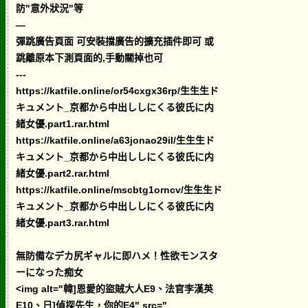
防"意外狀況"等
—
彈跳廣告頁面 可安裝擋廣告的擴充插件即可 或
跳離原本下測頁面的,手動關掉也可
---
https://katfile.online/or54cxgx36rp/生生生ド
キュメント_京都から中出ししにくる彼氏に内
緒女優.part1.rar.html
https://katfile.online/a63jonao29il/生生生ド
キュメント_京都から中出ししにくる彼氏に内
緒女優.part2.rar.html
https://katfile.online/mscbtg1orncv/生生生ド
キュメント_京都から中出ししにくる彼氏に内
緒女優.part3.rar.html
無防備なデカ尻ギャルに即ハメ！性欲モンスタ
ーになった痴女
<img alt="韓]恩愛的盜賊大人E9、法官李漢英
E10、日]偵探先生，你的E4" src="