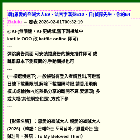
韓]恩愛的盜賊大人E9、法官李漢英E10、日]偵探先生，你的E4
Balulu
→ 發表 2026-02-01T00:32:19
@KF(無限速，KF更網域,舊下測檔址中
katfile.OOO 改 katfile.online 即可)
---
彈跳廣告頁面 可安裝擋廣告的擴充插件即可 或
跳離原本下測頁面的,手動關掉也可
---
(一樣選慢速下),一般帳號有登入者請登出,可避當
日總下載量限制,解除下載間隔時限,請善用飛航
模式或輪換IP(吃熱點分享的斷開不算,要源頭),多
或大檔(其他網空也是),方式下參...
---
【影集名稱】：恩愛的盜賊大人 親愛的盜賊大人
(2026)（韓語：은애하는 도적님아／恩愛하는 盜
賊님아，英語：To My Beloved Thief）