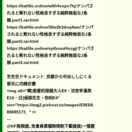
https://katfile.online/w0fr4vxpv7hj/ナンパさ
れると断れない性格良すぎる純粋無垢なJ系
娘.part1.rar.html
https://katfile.online/30w2k3duq4wn/ナンパ
されると断れない性格良すぎる純粋無垢なJ系
娘.part2.rar.html
https://katfile.online/cp0rnud4uzgj/ナンパさ
れると断れない性格良すぎる純粋無垢なJ系
娘.part3.rar.html
生生生ドキュメント_京都から中出ししにくる
彼氏に内緒女優
<img alt="韓]恩愛的盜賊大人E9、法官李漢英
E10、日]偵探先生，你的E4"
src="https://img2.pixhost.to/images/5383/6
89695173_ " />
---
@KF無限速,,免會員單檔無限制下載速度(一樣選