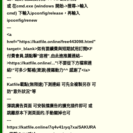
或 在cmd.exe (windows 開始->搜尋->輸入
cmd) 下輸入ipconfig/release，再輸入
ipconfig/renew
—
<a
href="https://katfile.online/free443098.html"
target=_blank>如有要續費與短期試用訂閱KF
付費會員,請點擊"這裡",由此進推薦連結--
>https://katfile.online/..."!不要從下方檔案連
結!"可多少幫補(資源)搜羅動力^^ 感謝了</a>
---
Katfile載點(無限速)下測連結 可先全複製另存 可
防"意外狀況"等
—
彈跳廣告頁面 可安裝擋廣告的擴充插件即可 或
跳離原本下測頁面的,手動關掉也可
---
https://katfile.online/7q4v41ryq7xa/SAKURA