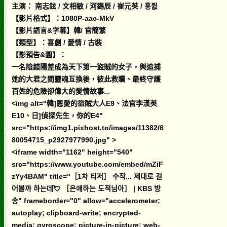
主演： 南志鉉 / 文相敏 / 河錫辰 / 崔元英 / 홍뷦
【影片格式】：1080P-aac-MkV
【影片語言&字幕】韓/ 官簡繁
【類型】：喜劇 / 愛情 / 古裝
【影預告&圖】：
一名陰錯陽差成為天下第一盜賊的女子，與追捕
她的大君之間靈魂互換後，彼此救贖、最終守護
百姓的危險卻偉大的愛情故事...
<img alt="韓]恩愛的盜賊大人E9、法官李漢英
E10、日]偵探先生，你的E4"
src="https://img1.pixhost.to/images/11382/6
80054715_p2927977990.jpg" >
<iframe width="1162" height="540"
src="https://www.youtube.com/embed/mZiF
zYy4BAM" title="［1차 티저］ 수작... 제대로 걸
어볼까 하는데💘 ［은애하는 도적님아］ | KBS 방
송" frameborder="0" allow="accelerometer;
autoplay; clipboard-write; encrypted-
media; gyroscope; picture-in-picture; web-