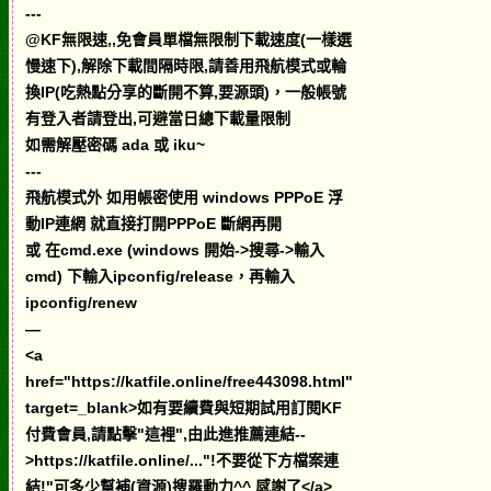
---
@KF無限速,,免會員單檔無限制下載速度(一樣選
慢速下),解除下載間隔時限,請善用飛航模式或輪
換IP(吃熱點分享的斷開不算,要源頭)，一般帳號
有登入者請登出,可避當日總下載量限制
如需解壓密碼 ada 或 iku~
---
飛航模式外 如用帳密使用 windows PPPoE 浮
動IP連網 就直接打開PPPoE 斷網再開
或 在cmd.exe (windows 開始->搜尋->輸入
cmd) 下輸入ipconfig/release，再輸入
ipconfig/renew
—
<a
href="https://katfile.online/free443098.html"
target=_blank>如有要續費與短期試用訂閱KF
付費會員,請點擊"這裡",由此進推薦連結--
>https://katfile.online/..."!不要從下方檔案連
結!"可多少幫補(資源)搜羅動力^^ 感謝了</a>