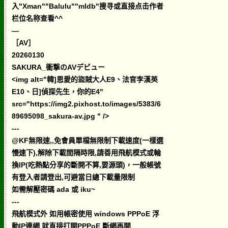
入"Xman""Balulu""mldb"搜寻或直接点击作者
栏位名称查看^^
—
［AV］
20260130
SAKURA_衝撃のAVデビュー
<img alt="韓]恩愛的盜賊大人E9、法官李漢英
E10、日]偵探先生，你的E4"
src="https://img2.pixhost.to/images/5383/6
89695098_sakura-av.jpg " />
---
@KF無限速,,免會員單檔無限制下載速度(一樣選
慢速下),解除下載間隔時限,請善用飛航模式或輪
換IP(吃熱點分享的斷開不算,要源頭)，一般帳號
有登入者請登出,可避當日總下載量限制
如需解壓密碼 ada 或 iku~
---
飛航模式外 如用帳密使用 windows PPPoE 浮
動IP連網 就直接打開PPPoE 斷網再開