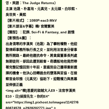
영，英語：The Judge Returns）
主演 池晟、朴喜洵、元真兒、太元碩、白珍熙、
吳世英、黃熙
【影片格式】：1080P-eac3-MkV
【影片語言&字幕】韓/ 官簡繁英
【類型】：犯罪, Sci-Fi & Fantasy, and 剧情
【影預告&圖】：
出身清寒的李漢英（池晟）為了攀附權勢，他迎
娶律師事務所執行長之女，並利用法官身分替事
務所開路。最終他違抗命令，將貪腐董事長判處
無期徒刑，卻因此遭到殺害。奇蹟般地他竟然帶
著完整記憶回到十年前，意識到自己獲得重新選
擇的機會。他決心扭轉過去的墮落與妥協，在檢
察官金珍雅（元真兒）協助下，迎戰權力與黑幕
並伸張正義
<img alt="韓]恩愛的盜賊大人E9、法官李漢英
E10、日]偵探先生，你的E4"
src="https://img1.pixhost.to/images/11427/6
80874578_p2928202771.jpg" >