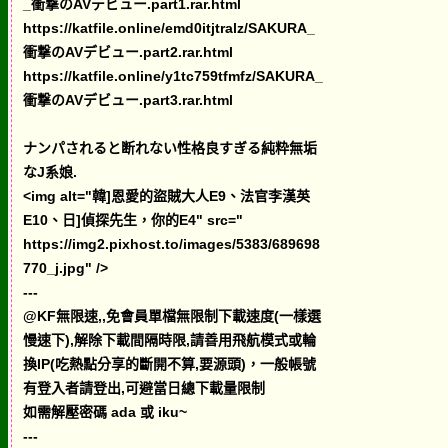
_衝撃のAVデビュー.part1.rar.html
https://katfile.online/emd0itjtralz/SAKURA_
衝撃のAVデビュー.part2.rar.html
https://katfile.online/y1tc759tfmfz/SAKURA_
衝撃のAVデビュー.part3.rar.html
ナンパされると断れない性格良すぎる純粋無垢
なJ系娘.
<img alt="韓]恩愛的盜賊大人E9、法官李漢英
E10、日]偵探先生，你的E4" src="
https://img2.pixhost.to/images/5383/689698
770_j.jpg" />
---
@KF無限速,,免會員單檔無限制下載速度(一樣選
慢速下),解除下載間隔時限,請善用飛航模式或輪
換IP(吃熱點分享的斷開不算,要源頭)，一般帳號
有登入者請登出,可避當日總下載量限制
如需解壓密碼 ada 或 iku~
---