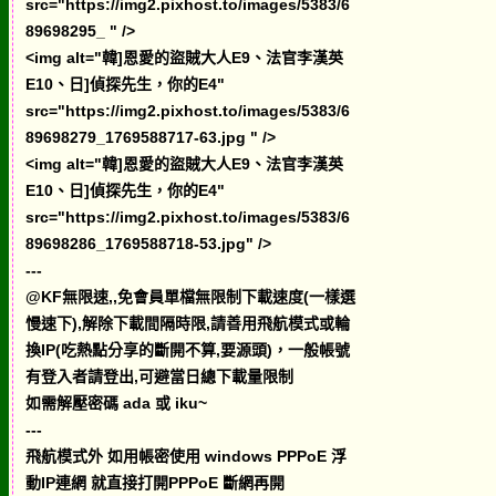
src="https://img2.pixhost.to/images/5383/6
89698295_ " />
<img alt="韓]恩愛的盜賊大人E9、法官李漢英
E10、日]偵探先生，你的E4"
src="https://img2.pixhost.to/images/5383/6
89698279_1769588717-63.jpg " />
<img alt="韓]恩愛的盜賊大人E9、法官李漢英
E10、日]偵探先生，你的E4"
src="https://img2.pixhost.to/images/5383/6
89698286_1769588718-53.jpg" />
---
@KF無限速,,免會員單檔無限制下載速度(一樣選
慢速下),解除下載間隔時限,請善用飛航模式或輪
換IP(吃熱點分享的斷開不算,要源頭)，一般帳號
有登入者請登出,可避當日總下載量限制
如需解壓密碼 ada 或 iku~
---
飛航模式外 如用帳密使用 windows PPPoE 浮
動IP連網 就直接打開PPPoE 斷網再開