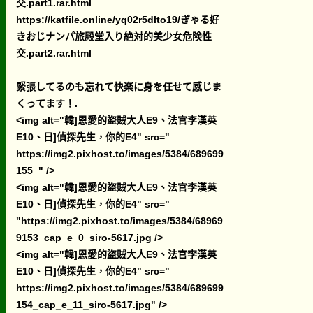
交.part1.rar.html
https://katfile.online/yq02r5dlto19/ぎゃる好
きおじナンパ旅殿堂入り絶対的美少女危険性
交.part2.rar.html
緊張してるのも忘れて快楽に身を任せて感じま
くってます！.
<img alt="韓]恩愛的盜賊大人E9、法官李漢英
E10、日]偵探先生，你的E4" src="
https://img2.pixhost.to/images/5384/689699
155_" />
<img alt="韓]恩愛的盜賊大人E9、法官李漢英
E10、日]偵探先生，你的E4" src="
"https://img2.pixhost.to/images/5384/68969
9153_cap_e_0_siro-5617.jpg />
<img alt="韓]恩愛的盜賊大人E9、法官李漢英
E10、日]偵探先生，你的E4" src="
https://img2.pixhost.to/images/5384/689699
154_cap_e_11_siro-5617.jpg" />