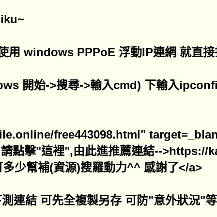
iku~
 windows PPPoE 浮動IP連網 就直接
dows 開始->搜尋->輸入cmd) 下輸入ipconf
atfile.online/free443098.html" targ
這裡",由此進推薦連結-->https://katfile
多少幫補(資源)搜羅動力^^ 感謝了</a>
速)下測連結 可先全複製另存 可防"意外狀況"等