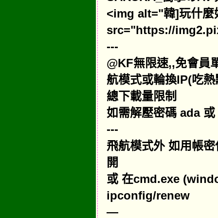
<img alt="韓]玩
src="https://img2.p
---
@KF無限速,,免會
航模式或輪換IP(吃
總下載量限制
如需解壓密碼 ada 或 
---
飛航模式外 如用帳密使用
開
或 在cmd.exe (win
ipconfig/renew
—