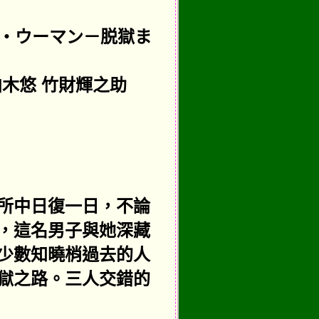
ク・ウーマン－脱獄ま
柏木悠 竹財輝之助
所中日復一日，不論
，這名男子與她深藏
少數知曉梢過去的人
獄之路。三人交錯的