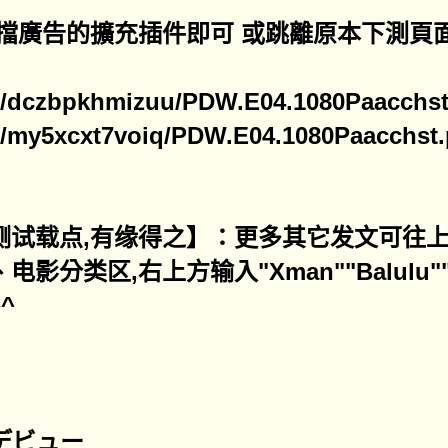
擋廣告的擴充插件即可 或跳離原本下測頁
ine/dczbpkhmizuu/PDW.E04.1080Paacchst.
ine/my5xcxt7voiq/PDW.E04.1080Paacchst.p
测试载点,有缘得之】：更多其它发文可往上
分类区,右上方输入"Xman""Balulu"
^
Vデビュー