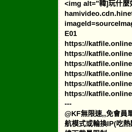
<img alt="韓]玩什麼
hamivideo.cdn.hine
imageId=sourceIma
E01
https://katfile.onl
https://katfile.onl
https://katfile.onl
https://katfile.onl
https://katfile.onl
https://katfile.onl
---
@KF無限速,,免會
航模式或輪換IP(吃