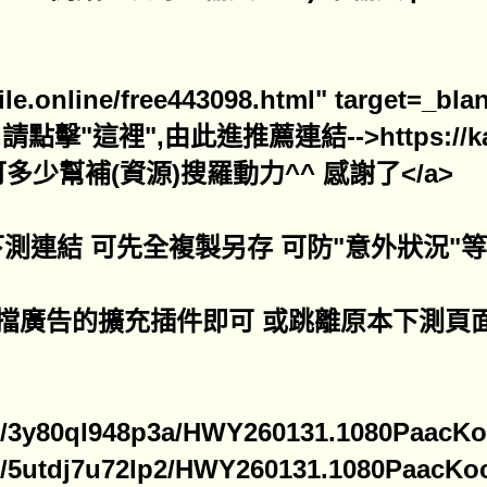
atfile.online/free443098.html" targ
這裡",由此進推薦連結-->https://katfile
多少幫補(資源)搜羅動力^^ 感謝了</a>
速)下測連結 可先全複製另存 可防"意外狀況"等
擋廣告的擴充插件即可 或跳離原本下測頁
ine/3y80ql948p3a/HWY260131.1080PaacKoc
ine/5utdj7u72lp2/HWY260131.1080PaacKoc