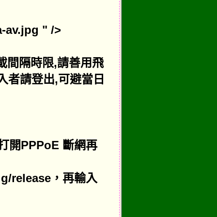
av.jpg " />
下載間隔時限,請善用飛
入者請登出,可避當日
打開PPPoE 斷網再
ig/release，再輸入