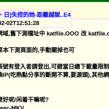
、日]失控的她-距離越獄..E4
-02T12:51:28
下測檔址中 katfile.OOO 改 katfile.o
原本下測頁面的,手動關掉也可
般帳號有登入者請登出,可避當日總下載量限制
P(吃熱點分享的斷開不算,要源頭),其他網空也
好呢/闲着干嘛呢?
ac-MKV