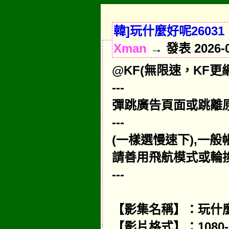
韓]玩什麼好呢26031
Xman
→ 發表 2026-02
@KF(無限速，KF更網域,舊
---
彈跳廣告頁面或跳離
---
(一樣選慢速下),一
請善用飛航模式或輪換I
---
【影集名稱】：玩什麼
【影片格式】：1080-a