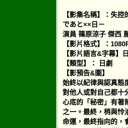
【影集名稱】：失控
であと××日－
演員 篠原涼子 傑西 
【影片格式】：1080P-
【影片語言&字幕】日
【類型】： 日劇
【影預告&圖】
始終以紀律與認真態
對他人或對自己都十
心底的「秘密」有著
之一。最終，梢與怜
命運，最終指向的，