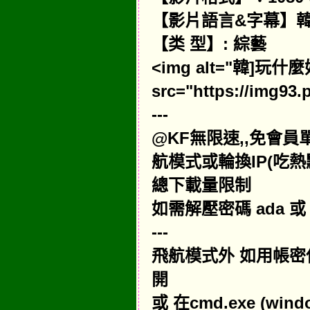
【影片語言&字幕】韓
【类 型】: 綜藝
<img alt="韓]玩
src="https://img93.
---
@KF無限速,,免會
航模式或輪換IP(吃
總下載量限制
如需解壓密碼 ada 或 
---
飛航模式外 如用帳密使用
開
或 在cmd.exe (win