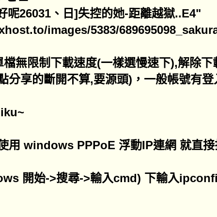
什麼好呢26031、日]失控的她-距離越獄..E4"
ixhost.to/images/5383/689695098_sakura-
員單檔無限制下載速度(一樣選慢速下),解除
熱點分享的斷開不算,要源頭)，一般帳號有登
iku~
 windows PPPoE 浮動IP連網 就直接
dows 開始->搜尋->輸入cmd) 下輸入ipconf