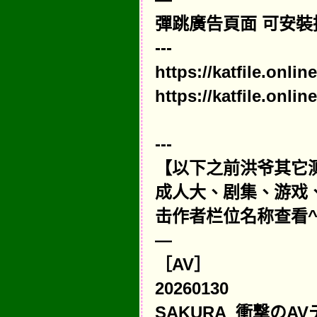
彈跳廣告頁面 可安裝
---
https://katfile.onl
https://katfile.onl
---
【以下之前洪爷其它
成人大、剧集、游戏、电影
击作者栏位名称查看^
—
［AV］
20260130
SAKURA_衝撃のA