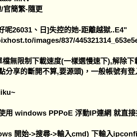
/官簡繁-隨更
什麼好呢26031、日]失控的她-距離越獄..E4"
pixhost.to/images/837/445321314_653e5
員單檔無限制下載速度(一樣選慢速下),解除
熱點分享的斷開不算,要源頭)，一般帳號有登
iku~
 windows PPPoE 浮動IP連網 就直接
dows 開始->搜尋->輸入cmd) 下輸入ipconf