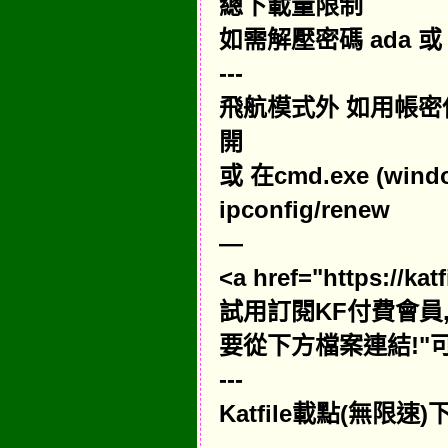
總下載量限制
如需解壓密碼 ada 或 
---
飛航模式外 如用帳密使用
開
或 在cmd.exe (win
ipconfig/renew
—
<a href="https://k
試用訂閱KF付費會員,請點擊"
要從下方檔案連結!"可
---
Katfile載點(無限
—