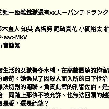
的她－距離越獄還有xx天－パンチドラン
藤木直人 知英 高橋努 尾碕真花 小關裕太 
aac-MkV
/官簡繁
度生活的女獄警冬木梢，在高牆圍繞的拘留
分嚴苛。她遇見了因殺人而入所的日下怜治
無法切割的關聯。負責此案的刑警佐伯，是
治一同踏上那條不被允許、也無法回頭的越
會是愛，還是絕望？