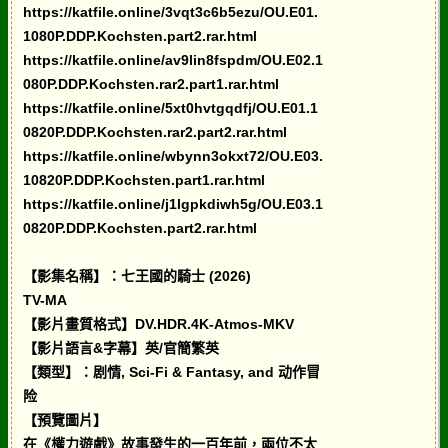
https://katfile.online/3vqt3c6b5ezu/OU.E01.
1080P.DDP.Kochsten.part2.rar.html
https://katfile.online/av9lin8fspdm/OU.E02.1
080P.DDP.Kochsten.rar2.part1.rar.html
https://katfile.online/5xt0hvtgqdfj/OU.E01.1
0820P.DDP.Kochsten.rar2.part2.rar.html
https://katfile.online/wbynn3okxt72/OU.E03.
10820P.DDP.Kochsten.part1.rar.html
https://katfile.online/j1lgpkdiwh5g/OU.E03.1
0820P.DDP.Kochsten.part2.rar.html
【影集名稱】：七王國的騎士 (2026)
TV-MA
【影片畫質格式】DV.HDR.4K-Atmos-MKV
【影片語言&字幕】英/官簡繁英
【類型】：剧情, Sci-Fi & Fantasy, and 动作冒
险
【預覽圖片】
在《權力遊戲》故事發生的一百年前，兩位不太