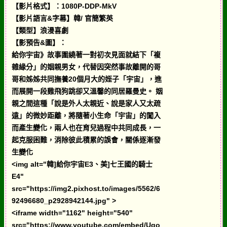
【影片格式】：1080P-DDP-MkV
【影片語言&字幕】韓/ 官簡繁英
【類型】浪漫喜劇
【影預告&圖】：
給你宇宙》故事圍繞著一對初次見面就結下「複
雜緣分」的姻親男女，代替因突然事故離開的哥
哥和姊姊共同撫養20個月大的姪子「宇宙」，進
而展開一段雞飛狗跳卻又溫馨的同居羅曼史。 姻
親之間這種「說是外人太親近、說是家人又太疏
遠」的微妙距離，將隨著小生命「宇宙」的闖入
而產生變化，兩人也在育兒過程中共同成長，一
起克服困難，消除彼此積累的誤會，關係逐漸發
生變化
<img alt="韓]給你宇宙E3、美]七王國的騎士
E4"
src="https://img2.pixhost.to/images/5562/6
92496680_p2928942144.jpg" >
<iframe width="1162" height="540"
src="https://www.youtube.com/embed/Ugo