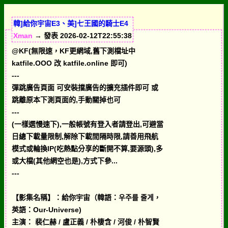
韓]給你宇宙E3、美]七王國的騎士E4
Xman
→ 發表 2026-02-12T22:55:38
@KF(無限速，KF更網域,舊下測檔址中
katfile.OOO 改 katfile.online 即可)
---
彈跳廣告頁面 可安裝擋廣告的擴充插件即可 或
跳離原本下測頁面的,手動關掉也可
---
(一樣選慢速下),一般帳號有登入者請登出,可避當
日總下載量限制,解除下載間隔時限,請善用飛航
模式或輪換IP(吃熱點分享的斷開不算,要源頭),多
或大檔(其他網空也是),方式下參...
---
【影集名稱】：給你宇宙（韓語：우주를 줄게，
英語：Our-Universe)
主演： 裴仁赫 / 盧正義 / 朴棲含 / 河俊 / 朴智賢