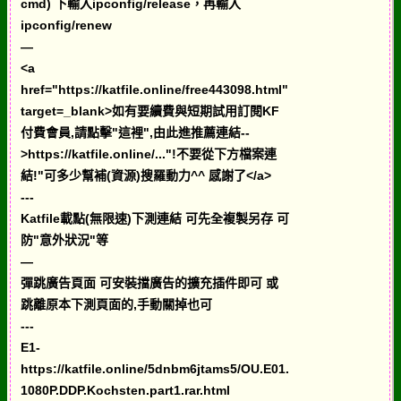
cmd) 下輸入ipconfig/release，再輸入
ipconfig/renew
—
<a
href="https://katfile.online/free443098.html"
target=_blank>如有要續費與短期試用訂閱KF
付費會員,請點擊"這裡",由此進推薦連結--
>https://katfile.online/..."!不要從下方檔案連
結!"可多少幫補(資源)搜羅動力^^ 感謝了</a>
---
Katfile載點(無限速)下測連結 可先全複製另存 可
防"意外狀況"等
—
彈跳廣告頁面 可安裝擋廣告的擴充插件即可 或
跳離原本下測頁面的,手動關掉也可
---
E1-
https://katfile.online/5dnbm6jtams5/OU.E01.
1080P.DDP.Kochsten.part1.rar.html