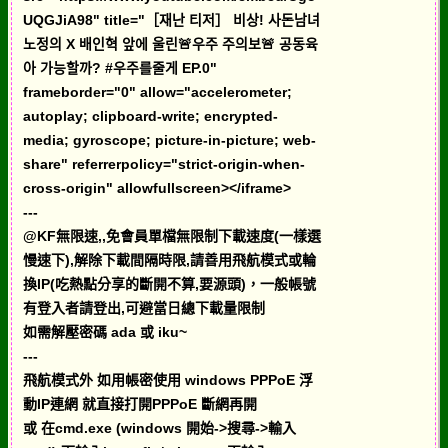
UQGJiA98" title="［재난 티저］ 비상! 사돈남녀
노정의 X 배인혁 앞에 울린🚨우주 주의보🚨 공동육
아 가능할까? #우주를줄게 EP.0"
frameborder="0" allow="accelerometer;
autoplay; clipboard-write; encrypted-
media; gyroscope; picture-in-picture; web-
share" referrerpolicy="strict-origin-when-
cross-origin" allowfullscreen></iframe>
---
@KF無限速,,免會員單檔無限制下載速度(一樣選
慢速下),解除下載間隔時限,請善用飛航模式或輪
換IP(吃熱點分享的斷開不算,要源頭)，一般帳號
有登入者請登出,可避當日總下載量限制
如需解壓密碼 ada 或 iku~
---
飛航模式外 如用帳密使用 windows PPPoE 浮
動IP連網 就直接打開PPPoE 斷網再開
或 在cmd.exe (windows 開始->搜尋->輸入