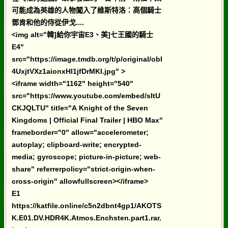
可能成為英雄的人物闖入了維斯特洛：高個騎士
鄧肯和他的侍從伊戈....
<img alt="韓]給你宇宙E3、美]七王國的騎士
E4"
src="https://image.tmdb.org/t/p/original/obI
4UxjtVXz1aionxHl1jfDrMKI.jpg" >
<iframe width="1162" height="540"
src="https://www.youtube.com/embed/sItU
CKJQLTU" title="A Knight of the Seven
Kingdoms | Official Final Trailer | HBO Max"
frameborder="0" allow="accelerometer;
autoplay; clipboard-write; encrypted-
media; gyroscope; picture-in-picture; web-
share" referrerpolicy="strict-origin-when-
cross-origin" allowfullscreen></iframe>
E1
https://katfile.online/c5n2dbnt4gp1/AKOTS
K.E01.DV.HDR4K.Atmos.Enchsten.part1.rar.