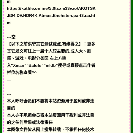
ml
https://katfile.online/5t0tsxm33vzo/AKOTSK
.E04.DV.HDR4K.Atmos.Enchsten.part3.rar.ht
ml
---空
【以下之前洪爷其它测试载点,有缘得之】：更多
其它发文可往上一层个人较主要的,成人大、剧
集、游戏、电影分类区,右上方输
入"Xman""Balulu""mldb"搜寻或直接点击作者
栏位名称查看^^
—
---
本人呼吁会员们不要将本站资源用于盈利或非法
目的
本人亦不承担会员将本站资源用于盈利或非法目
的之任何后果或法律责任
本图像文件皆从网上搜集转载，不承担任何技术