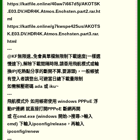
https://katfile.online/40aw7i667d5j/AKOTSK
.E03.DV.HDR4K.Atmos.Enchsten.part2.rar.ht
ml
https://katfile.online/g7kwspe425us/AKOTS
K.E03.DV.HDR4K.Atmos.Enchsten.part3.rar.
html
---
@KF無限速,,免會員單檔無限制下載速度(一樣選
慢速下),解除下載間隔時限,請善用飛航模式或輪
換IP(吃熱點分享的斷開不算,要源頭)，一般帳號
有登入者請登出,可避當日總下載量限制
如需解壓密碼 ada 或 iku~
---
飛航模式外 如用帳密使用 windows PPPoE 浮
動IP連網 就直接打開PPPoE 斷網再開
或 在cmd.exe (windows 開始->搜尋->輸入
cmd) 下輸入ipconfig/release，再輸入
ipconfig/renew
—