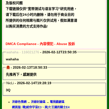
及版权问题
下载链接仅供"宽带测试与语言学习"研究用途，
请下载后在24小时内删除，请勿用于商业目的
所提供的任何档案与图片仅供试用，假如满意请
以购买消费的方式支持作品!
DMCA Compliance - 內容侵犯 - Abuse 投訴
wahaha - 116021276
- 2026-02-12T23:50:35
wahaha
蠱
- 2026-02-13T18:50:33
先推再下，感謝提供
NicLi
- 2026-02-14T19:28:19
3Q
洪爺色情網
→
洪爺討論區
→
電視戲劇區
網頁版: 韓]給你宇宙E3、美]七王國的騎士E4