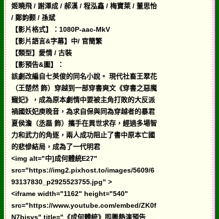
姬曉飛 / 謝澤成 / 郝漢 / 程泓鑫 / 梅寶萊 / 董思怡
/ 鄭鈞颢 / 孫斌
【影片格式】：1080P-aac-MkV
【影片語言&字幕】中/ 官簡繁
【類型】愛情 / 古裝
【影預告&圖】：
該劇改編自七英俊的同名小說。 現代社畜王翠花
（王楚然 飾）穿越到一部穿書爽文《穿書之惡魔
寵妃》，成為原本劇情中要被主角打敗的大反派
禍國妖妃庾晚音，為求自保與同為穿越者的暴君
夏侯澹（丞磊 飾）攜手在異世求存，經過多場智
力和武力的角逐，兩人成功阻止了書中原本亡國
的悲慘結局，成為了一代明君
<img alt="中]成何體統E27"
src="https://img2.pixhost.to/images/5609/6
93137830_p2925523755.jpg" >
<iframe width="1162" height="540"
src="https://www.youtube.com/embed/ZK0f
N7bisvs" title="《成何體統》即興熱演預告