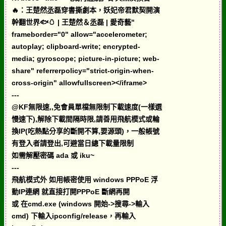
🔥：王楚然丞磊穿書撕劇本，妖妃帝君默契開演
幹翻世界🐟🥚 | 王楚然＆丞磊 | 愛奇藝"
frameborder="0" allow="accelerometer;
autoplay; clipboard-write; encrypted-
media; gyroscope; picture-in-picture; web-
share" referrerpolicy="strict-origin-when-
cross-origin" allowfullscreen></iframe>
---
@KF無限速,,免會員單檔無限制下載速度(一樣選
慢速下),解除下載間隔時限,請善用飛航模式或輪
換IP(吃熱點分享的斷開不算,要源頭)，一般帳號
有登入者請登出,可避當日總下載量限制
如需解壓密碼 ada 或 iku~
---
飛航模式外 如用帳密使用 windows PPPoE 浮
動IP連網 就直接打開PPPoE 斷網再開
或 在cmd.exe (windows 開始->搜尋->輸入
cmd) 下輸入ipconfig/release，再輸入