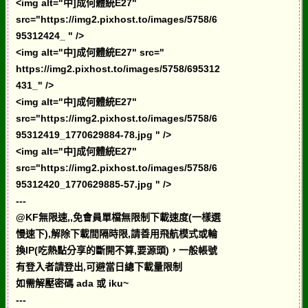
<img alt="中]成何體統E27"
src="https://img2.pixhost.to/images/5758/6
95312424_ " />
<img alt="中]成何體統E27" src="
https://img2.pixhost.to/images/5758/695312
431_" />
<img alt="中]成何體統E27"
src="https://img2.pixhost.to/images/5758/6
95312419_1770629884-78.jpg " />
<img alt="中]成何體統E27"
src="https://img2.pixhost.to/images/5758/6
95312420_1770629885-57.jpg " />
---
@KF無限速,,免會員單檔無限制下載速度(一樣選
慢速下),解除下載間隔時限,請善用飛航模式或輪
換IP(吃熱點分享的斷開不算,要源頭)，一般帳號
有登入者請登出,可避當日總下載量限制
如需解壓密碼 ada 或 iku~
---