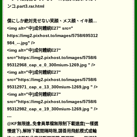
ンコ.part3.rar.html
僕にしか絶対見せない笑顔、メス顔、イキ顔…
<img alt="中]成何體統E27" src="
https://img2.pixhost.to/images/5758/695312
984_--.jpg" />
<img alt="中]成何體統E27"
src="https://img2.pixhost.to/images/5758/6
95312968_cap_e_0_300mium-1269.jpg " />
<img alt="中]成何體統E27"
src="https://img2.pixhost.to/images/5758/6
95312971_cap_e_13_300mium-1269.jpg " />
<img alt="中]成何體統E27"
src="https://img2.pixhost.to/images/5758/6
95312982_cap_e_19_300mium-1269.jpg " />
---
@KF無限速,,免會員單檔無限制下載速度(一樣選
慢速下),解除下載間隔時限,請善用飛航模式或輪