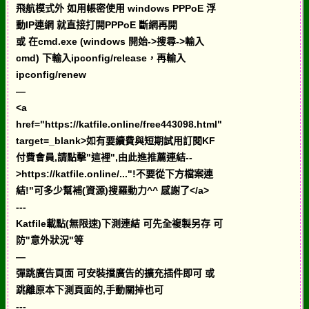
飛航模式外 如用帳密使用 windows PPPoE 浮
動IP連網 就直接打開PPPoE 斷網再開
或 在cmd.exe (windows 開始->搜尋->輸入
cmd) 下輸入ipconfig/release，再輸入
ipconfig/renew
—
<a
href="https://katfile.online/free443098.html"
target=_blank>如有要續費與短期試用訂閱KF
付費會員,請點擊"這裡",由此進推薦連結--
>https://katfile.online/..."!不要從下方檔案連
結!"可多少幫補(資源)搜羅動力^^ 感謝了</a>
---
Katfile載點(無限速)下測連結 可先全複製另存 可
防"意外狀況"等
—
彈跳廣告頁面 可安裝擋廣告的擴充插件即可 或
跳離原本下測頁面的,手動關掉也可
---