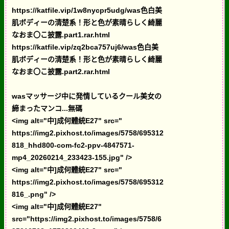
https://katfile.vip/1w8nycpr5udg/was色白美
肌ボディーの清楚系！形と色が素晴らしく綺麗
なおま〇こ披露.part1.rar.html
https://katfile.vip/zq2bca757uj6/was色白美
肌ボディーの清楚系！形と色が素晴らしく綺麗
なおま〇こ披露.part2.rar.html
wasマッサージ中に発情しているクール美女の
締まったマンコ...無碼
<img alt="中]成何體統E27" src="
https://img2.pixhost.to/images/5758/695312
818_hhd800-com-fc2-ppv-4847571-
mp4_20260214_233423-155.jpg" />
<img alt="中]成何體統E27" src="
https://img2.pixhost.to/images/5758/695312
816_.png" />
<img alt="中]成何體統E27"
src="https://img2.pixhost.to/images/5758/6