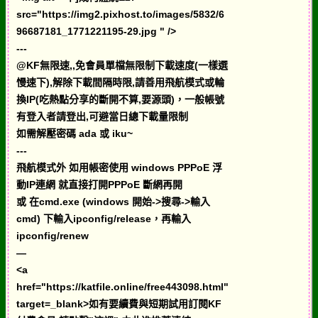
src="https://img2.pixhost.to/images/5832/6
96687181_1771221195-29.jpg " />
---
@KF無限速,,免會員單檔無限制下載速度(一樣選
慢速下),解除下載間隔時限,請善用飛航模式或輪
換IP(吃熱點分享的斷開不算,要源頭)，一般帳號
有登入者請登出,可避當日總下載量限制
如需解壓密碼 ada 或 iku~
---
飛航模式外 如用帳密使用 windows PPPoE 浮
動IP連網 就直接打開PPPoE 斷網再開
或 在cmd.exe (windows 開始->搜尋->輸入
cmd) 下輸入ipconfig/release，再輸入
ipconfig/renew
—
<a
href="https://katfile.online/free443098.html"
target=_blank>如有要續費與短期試用訂閱KF