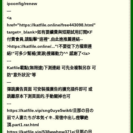
ipconfig/renew
—
<a
href="https://katfile.online/free443098.html"
target=_blank>如有要續費與短期試用訂閱KF
付費會員,請點擊"這裡",由此進推薦連結--
>https://katfile.online/..."!不要從下方檔案連
結!"可多少幫補(資源)搜羅動力^^ 感謝了</a>
---
Katfile載點(無限速)下測連結 可先全複製另存 可
防"意外狀況"等
—
彈跳廣告頁面 可安裝擋廣告的擴充插件即可 或
跳離原本下測頁面的,手動關掉也可
---
https://katfile.vip/sng0uye5wik6/旦那の目の
前で人妻たちが本気イキ..背徳中出し痙攣絶
頂.part1.rar.html
https://katfile.vip/538wwhpw371e/旦那の目