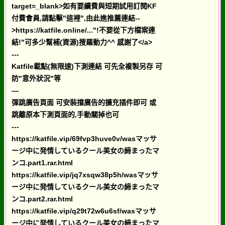
target=_blank>如有要續費與短期試用訂閱KF
付費會員,請點擊"這裡",由此進推薦連結--
>https://katfile.online/..."!不要從下方檔案連
結!"可多少幫補(資源)搜羅動力^^ 感謝了</a>
---
Katfile載點(無限速)下測連結 可先全複製另存 可
防"意外狀況"等
—
彈跳廣告頁面 可安裝擋廣告的擴充插件即可 或
跳離原本下測頁面的,手動關掉也可
---
https://katfile.vip/69fvp3huve0v/wasマッサ
ージ中に発情しているクール美女の締まったマ
ンコ.part1.rar.html
https://katfile.vip/jq7xsqw38p5h/wasマッサ
ージ中に発情しているクール美女の締まったマ
ンコ.part2.rar.html
https://katfile.vip/q29t72w6u6sf/wasマッサ
ージ中に発情しているクール美女の締まったマ