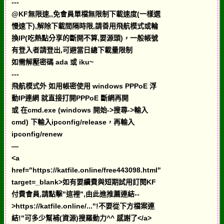
---
@KF無限速,,免會員單檔無限制下載速度(一樣選
慢速下),解除下載間隔時限,請善用飛航模式或輪
換IP(吃熱點分享的斷開不算,要源頭)，一般帳號
有登入者請登出,可避當日總下載量限制
如需解壓密碼 ada 或 iku~
---
飛航模式外 如用帳密使用 windows PPPoE 浮
動IP連網 就直接打開PPPoE 斷網再開
或 在cmd.exe (windows 開始->搜尋->輸入
cmd) 下輸入ipconfig/release，再輸入
ipconfig/renew
—
<a
href="https://katfile.online/free443098.html"
target=_blank>如有要續費與短期試用訂閱KF
付費會員,請點擊"這裡",由此進推薦連結--
>https://katfile.online/..."!不要從下方檔案連
結!"可多少幫補(資源)搜羅動力^^ 感謝了</a>