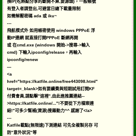
換IP(吃熱點分享的斷開不算,要源頭)，一般帳號
有登入者請登出,可避當日總下載量限制
如需解壓密碼 ada 或 iku~
---
飛航模式外 如用帳密使用 windows PPPoE 浮
動IP連網 就直接打開PPPoE 斷網再開
或 在cmd.exe (windows 開始->搜尋->輸入
cmd) 下輸入ipconfig/release，再輸入
ipconfig/renew
—
<a
href="https://katfile.online/free443098.html"
target=_blank>如有要續費與短期試用訂閱KF
付費會員,請點擊"這裡",由此進推薦連結--
>https://katfile.online/..."!不要從下方檔案連
結!"可多少幫補(資源)搜羅動力^^ 感謝了</a>
---
Katfile載點(無限速)下測連結 可先全複製另存 可
防"意外狀況"等