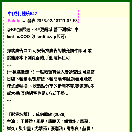
中]成何體統E27
Balulu
→ 發表 2026-02-18T11:02:58
@KF(無限速，KF更網域,舊下測檔址中
katfile.OOO 改 katfile.vip即可)
---
彈跳廣告頁面 可安裝擋廣告的擴充插件即可 或
跳離原本下測頁面的,手動關掉也可
---
(一樣選慢速下),一般帳號有登入者請登出,可避當
日總下載量限制,解除下載間隔時限,請善用飛航
模式或輪換IP(吃熱點分享的斷開不算,要源頭),多
或大檔(其他網空也是),方式下參...
---
【影集名稱】：成何體統 (2026)
主演： 王楚然 / 丞磊 / 唐曉天 / 胡意旋 / 馬蘇 /
崔奕 / 樊少皇 / 尤靖茹 / 張瑞涵 / 隋詠良 / 赫雷 /