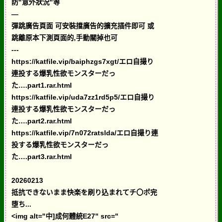
防"意外狀況"等
—
彈跳廣告頁面 可安裝擋廣告的擴充插件即可 或
跳離原本下測頁面的,手動關掉也可
---
https://katfile.vip/baiphzgs7xgt/エロ自撮り
連投する爆乳性欲モンスターだっ
た….part1.rar.html
https://katfile.vip/uda7zz1rd5p5/エロ自撮り
連投する爆乳性欲モンスターだっ
た….part2.rar.html
https://katfile.vip/7n072ratslda/エロ自撮り連
投する爆乳性欲モンスターだっ
た….part3.rar.html
20260213
抵抗できないまま快楽を刷り込まれてチ〇ポ完
堕ち...
<img alt="中]成何體統E27" src="