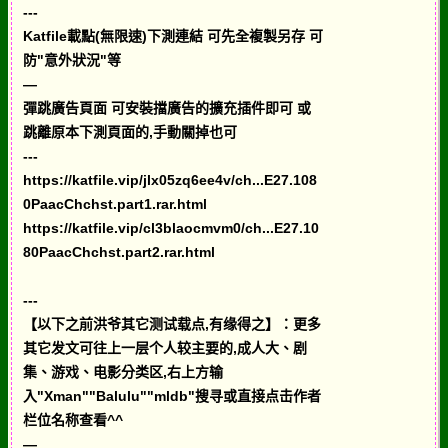
---
Katfile載點(無限速)下測連結 可先全複製另存 可
防"意外狀況"等
—
彈跳廣告頁面 可安裝擋廣告的擴充插件即可 或
跳離原本下測頁面的,手動關掉也可
---
https://katfile.vip/jlx05zq6ee4v/ch...E27.108
0PaacChchst.part1.rar.html
https://katfile.vip/cl3blaocmvm0/ch...E27.10
80PaacChchst.part2.rar.html
---
【以下之前洪爷其它测试载点,有缘得之】：更多
其它发文可往上一层个人较主要的,成人大、剧
集、游戏、电影分类区,右上方输
入"Xman""Balulu""mldb"搜寻或直接点击作者
栏位名称查看^^
—