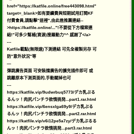
href="https://katfile.online/free443098.html"
target=_blank>如有要續費與短期試用訂閱KF
付費會員,請點擊"這裡",由此進推薦連結--
>https://katfile.online/..."!不要從下方檔案連
結!"可多少幫補(資源)搜羅動力^^ 感謝了</a>
---
Katfile載點(無限速)下測連結 可先全複製另存 可
防"意外狀況"等
—
彈跳廣告頁面 可安裝擋廣告的擴充插件即可 或
跳離原本下測頁面的,手動關掉也可
---
https://katfile.vip/9udwrbuq5773/デカ乳ぶる
るんッ！肉尻パンチラ欲情挑発...part1.rar.html
https://katfile.vip/6ensxlga69y9/デカ乳ぶる
るんッ！肉尻パンチラ欲情挑発...part2.rar.html
https://katfile.vip/v6i12pe5a7zy/デカ乳ぶるる
んッ！肉尻パンチラ欲情挑発...part3.rar.html