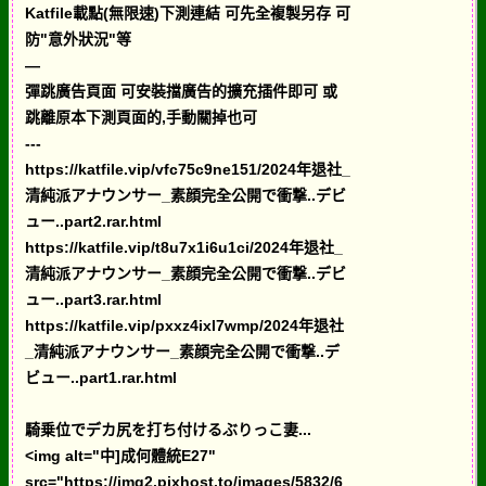
Katfile載點(無限速)下測連結 可先全複製另存 可
防"意外狀況"等
—
彈跳廣告頁面 可安裝擋廣告的擴充插件即可 或
跳離原本下測頁面的,手動關掉也可
---
https://katfile.vip/vfc75c9ne151/2024年退社_
清純派アナウンサー_素顔完全公開で衝撃..デビ
ュー..part2.rar.html
https://katfile.vip/t8u7x1i6u1ci/2024年退社_
清純派アナウンサー_素顔完全公開で衝撃..デビ
ュー..part3.rar.html
https://katfile.vip/pxxz4ixl7wmp/2024年退社
_清純派アナウンサー_素顔完全公開で衝撃..デ
ビュー..part1.rar.html
騎乗位でデカ尻を打ち付けるぶりっこ妻...
<img alt="中]成何體統E27"
src="https://img2.pixhost.to/images/5832/6