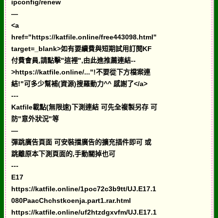
ipconfig/renew
—
<a
href="https://katfile.online/free443098.html"
target=_blank>如有要續費與短期試用訂閱KF
付費會員,請點擊"這裡",由此進推薦連結--
>https://katfile.online/..."!不要從下方檔案連
結!"可多少幫補(資源)搜羅動力^^ 感謝了</a>
---
Katfile載點(無限速)下測連結 可先全複製另存 可
防"意外狀況"等
—
彈跳廣告頁面 可安裝擋廣告的擴充插件即可 或
跳離原本下測頁面的,手動關掉也可
---
E17
https://katfile.online/1poc72c3b9tt/UJ.E17.1
080PaacChchstkoenja.part1.rar.html
https://katfile.online/uf2htzdgxvfm/UJ.E17.1