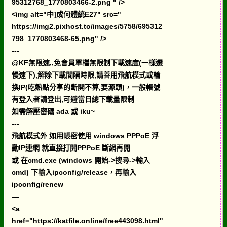
95312768_1770803466-2.png " />
<img alt="中]成何體統E27" src="
https://img2.pixhost.to/images/5758/695312
798_1770803468-65.png" />
---
@KF無限速,,免會員單檔無限制下載速度(一樣選
慢速下),解除下載間隔時限,請善用飛航模式或輪
換IP(吃熱點分享的斷開不算,要源頭)，一般帳號
有登入者請登出,可避當日總下載量限制
如需解壓密碼 ada 或 iku~
---
飛航模式外 如用帳密使用 windows PPPoE 浮
動IP連網 就直接打開PPPoE 斷網再開
或 在cmd.exe (windows 開始->搜尋->輸入
cmd) 下輸入ipconfig/release，再輸入
ipconfig/renew
—
<a
href="https://katfile.online/free443098.html"