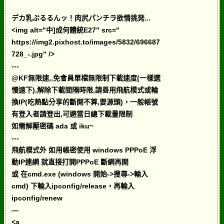
デカ乳ぶるるんッ！肉尻パンチラ欲情挑発...
<img alt="中]成何體統E27" src="
https://img2.pixhost.to/images/5832/696687
728_-.jpg" />
---
@KF無限速,,免會員單檔無限制下載速度(一樣選
慢速下),解除下載間隔時限,請善用飛航模式或輪
換IP(吃熱點分享的斷開不算,要源頭)，一般帳號
有登入者請登出,可避當日總下載量限制
如需解壓密碼 ada 或 iku~
---
飛航模式外 如用帳密使用 windows PPPoE 浮
動IP連網 就直接打開PPPoE 斷網再開
或 在cmd.exe (windows 開始->搜尋->輸入
cmd) 下輸入ipconfig/release，再輸入
ipconfig/renew
—
<a