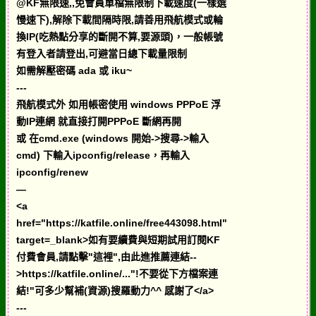
@KF無限速,,免會員單檔無限制下載速度(一樣選
慢速下),解除下載間隔時限,請善用飛航模式或輪
換IP(吃熱點分享的斷開不算,要源頭)，一般帳號
有登入者請登出,可避當日總下載量限制
如需解壓密碼 ada 或 iku~
---
飛航模式外 如用帳密使用 windows PPPoE 浮
動IP連網 就直接打開PPPoE 斷網再開
或 在cmd.exe (windows 開始->搜尋->輸入
cmd) 下輸入ipconfig/release，再輸入
ipconfig/renew
—
<a
href="https://katfile.online/free443098.html"
target=_blank>如有要續費與短期試用訂閱KF
付費會員,請點擊"這裡",由此進推薦連結--
>https://katfile.online/..."!不要從下方檔案連
結!"可多少幫補(資源)搜羅動力^^ 感謝了</a>
---