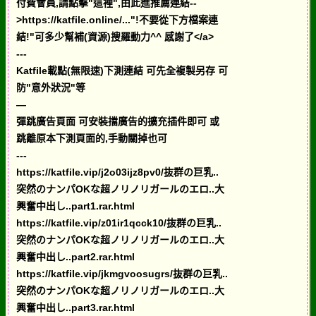
付費會員,請點擊"這裡",由此進推薦連結--
>https://katfile.online/..."!不要從下方檔案連
結!"可多少幫補(資源)搜羅動力^^ 感謝了</a>
---
Katfile載點(無限速)下測連結 可先全複製另存 可
防"意外狀況"等
—
彈跳廣告頁面 可安裝擋廣告的擴充插件即可 或
跳離原本下測頁面的,手動關掉也可
---
https://katfile.vip/j2o03ijz8pv0/抜群の巨乳..
突然のナンパOKな超ノリノリガールのエロ..大
興奮中出し..part1.rar.html
https://katfile.vip/z01ir1qcck10/抜群の巨乳..
突然のナンパOKな超ノリノリガールのエロ..大
興奮中出し..part2.rar.html
https://katfile.vip/jkmgvoosugrs/抜群の巨乳..
突然のナンパOKな超ノリノリガールのエロ..大
興奮中出し..part3.rar.html