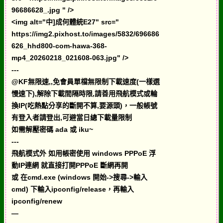
96686628_.jpg " />
<img alt="中]成何體統E27" src="
https://img2.pixhost.to/images/5832/696686
626_hhd800-com-hawa-368-
mp4_20260218_021608-063.jpg" />
---
@KF無限速,,免會員單檔無限制下載速度(一樣選
慢速下),解除下載間隔時限,請善用飛航模式或輪
換IP(吃熱點分享的斷開不算,要源頭)，一般帳號
有登入者請登出,可避當日總下載量限制
如需解壓密碼 ada 或 iku~
---
飛航模式外 如用帳密使用 windows PPPoE 浮
動IP連網 就直接打開PPPoE 斷網再開
或 在cmd.exe (windows 開始->搜尋->輸入
cmd) 下輸入ipconfig/release，再輸入
ipconfig/renew
—