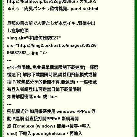
https://katfile.vip/ksv32qg0286u/デカ乳ぶる
るんッ！肉尻パンチラ欲情挑発...part4.rar.html
旦那の目の前で人妻たちが本気イキ..背徳中出
し痙攣絶頂.
<img alt="中]成何體統E27"
src="https://img2.pixhost.to/images/5832/6
96687882_-.jpg " />
---
@KF無限速,,免會員單檔無限制下載速度(一樣選
慢速下),解除下載間隔時限,請善用飛航模式或輪
換IP(吃熱點分享的斷開不算,要源頭)，一般帳號
有登入者請登出,可避當日總下載量限制
如需解壓密碼 ada 或 iku~
---
飛航模式外 如用帳密使用 windows PPPoE 浮
動IP連網 就直接打開PPPoE 斷網再開
或 在cmd.exe (windows 開始->搜尋->輸入
cmd) 下輸入ipconfig/release，再輸入