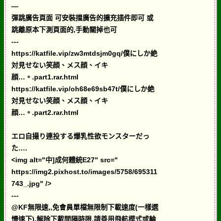
—
彈跳廣告頁面 可安裝擋廣告的擴充插件即可 或
跳離原本下測頁面的,手動關掉也可
---
https://katfile.vip/zw3mtdsjm0gq/僕にしか絶
対見せない笑顔、メス顔、イキ
顔…。.part1.rar.html
https://katfile.vip/oh68e69sb47t/僕にしか絶
対見せない笑顔、メス顔、イキ
顔…。.part2.rar.html
エロ自撮り連投する爆乳性欲モンスターだっ
た….
<img alt="中]成何體統E27" src="
https://img2.pixhost.to/images/5758/695311
743_.jpg" />
---
@KF無限速,,免會員單檔無限制下載速度(一樣選
慢速下),解除下載間隔時限,請善用飛航模式或輪