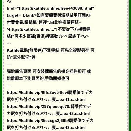
<a
href="https://katfile.online/free443098.html"
target=_blank>如有要續費與短期試用訂閱KF
付費會員,請點擊"這裡",由此進推薦連結--
>https://katfile.online/..."!不要從下方檔案連
結!"可多少幫補(資源)搜羅動力^^ 感謝了</a>
---
Katfile載點(無限速)下測連結 可先全複製另存 可
防"意外狀況"等
—
彈跳廣告頁面 可安裝擋廣告的擴充插件即可 或
跳離原本下測頁面的,手動關掉也可
---
https://katfile.vip/6ffs2ev54lev/騎乗位でデカ
尻を打ち付けるぶりっこ妻...part1.rar.html
https://katfile.vip/297qlcccqc79/騎乗位でデ
カ尻を打ち付けるぶりっこ妻...part2.rar.html
https://katfile.vip/0iezxgs2j66b/騎乗位でデカ
尻を打ち付けるぶりっこ妻...part3.rar.html