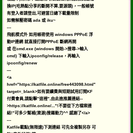
換IP(吃熱點分享的斷開不算,要源頭)，一般帳號
有登入者請登出,可避當日總下載量限制
如需解壓密碼 ada 或 iku~
---
飛航模式外 如用帳密使用 windows PPPoE 浮
動IP連網 就直接打開PPPoE 斷網再開
或 在cmd.exe (windows 開始->搜尋->輸入
cmd) 下輸入ipconfig/release，再輸入
ipconfig/renew
—
<a
href="https://katfile.online/free443098.html"
target=_blank>如有要續費與短期試用訂閱KF
付費會員,請點擊"這裡",由此進推薦連結--
>https://katfile.online/..."!不要從下方檔案連
結!"可多少幫補(資源)搜羅動力^^ 感謝了</a>
---
Katfile載點(無限速)下測連結 可先全複製另存 可