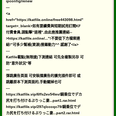
ipconfig/renew
—
<a
href="https://katfile.online/free443098.html"
target=_blank>如有要續費與短期試用訂閱KF
付費會員,請點擊"這裡",由此進推薦連結--
>https://katfile.online/..."!不要從下方檔案連
結!"可多少幫補(資源)搜羅動力^^ 感謝了</a>
---
Katfile載點(無限速)下測連結 可先全複製另存 可
防"意外狀況"等
—
彈跳廣告頁面 可安裝擋廣告的擴充插件即可 或
跳離原本下測頁面的,手動關掉也可
---
https://katfile.vip/6ffs2ev54lev/騎乗位でデカ
尻を打ち付けるぶりっこ妻...part1.rar.html
https://katfile.vip/297qlcccqc79/騎乗位でデ
カ尻を打ち付けるぶりっこ妻...part2.rar.html