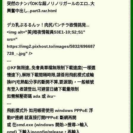
突然のナンパOKな超ノリノリガールのエロ..大
興奮中出し..part3.rar.html
デカ乳ぶるるんッ！肉尻パンチラ欲情挑発...
<img alt="美]暗夜情報員S3E1-10;S2;S1"
src="
https://img2.pixhost.to/images/5832/696687
728_-.jpg" />
---
@KF無限速,,免會員單檔無限制下載速度(一樣選
慢速下),解除下載間隔時限,請善用飛航模式或輪
換IP(吃熱點分享的斷開不算,要源頭)，一般帳號
有登入者請登出,可避當日總下載量限制
如需解壓密碼 ada 或 iku~
---
飛航模式外 如用帳密使用 windows PPPoE 浮
動IP連網 就直接打開PPPoE 斷網再開
或 在cmd.exe (windows 開始->搜尋->輸入
cmd) 下輸入ipconfig/release，再輸入