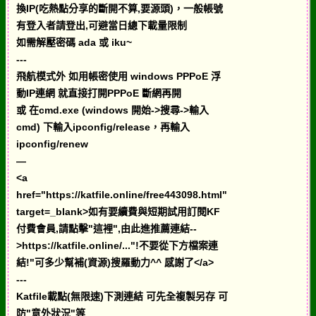
換IP(吃熱點分享的斷開不算,要源頭)，一般帳號
有登入者請登出,可避當日總下載量限制
如需解壓密碼 ada 或 iku~
---
飛航模式外 如用帳密使用 windows PPPoE 浮
動IP連網 就直接打開PPPoE 斷網再開
或 在cmd.exe (windows 開始->搜尋->輸入
cmd) 下輸入ipconfig/release，再輸入
ipconfig/renew
—
<a
href="https://katfile.online/free443098.html"
target=_blank>如有要續費與短期試用訂閱KF
付費會員,請點擊"這裡",由此進推薦連結--
>https://katfile.online/..."!不要從下方檔案連
結!"可多少幫補(資源)搜羅動力^^ 感謝了</a>
---
Katfile載點(無限速)下測連結 可先全複製另存 可
防"意外狀況"等