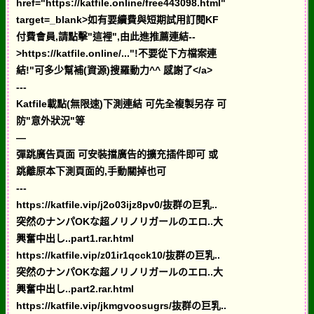
href="https://katfile.online/free443098.html"
target=_blank>如有要續費與短期試用訂閱KF
付費會員,請點擊"這裡",由此進推薦連結--
>https://katfile.online/..."!不要從下方檔案連
結!"可多少幫補(資源)搜羅動力^^ 感謝了</a>
---
Katfile載點(無限速)下測連結 可先全複製另存 可
防"意外狀況"等
—
彈跳廣告頁面 可安裝擋廣告的擴充插件即可 或
跳離原本下測頁面的,手動關掉也可
---
https://katfile.vip/j2o03ijz8pv0/抜群の巨乳..
突然のナンパOKな超ノリノリガールのエロ..大
興奮中出し..part1.rar.html
https://katfile.vip/z01ir1qcck10/抜群の巨乳..
突然のナンパOKな超ノリノリガールのエロ..大
興奮中出し..part2.rar.html
https://katfile.vip/jkmgvoosugrs/抜群の巨乳..