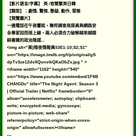
【影片語言/字幕】 英 /官簡繁英日韓
【類型】：劇情, 驚悚, 懸疑, 動作, 冒險
【預覽圖片】
一通電話在午夜響起，聯邦調查局探員與網路安
全專家因而搭上線，兩人必須合力破解越來越錯
綜複雜的政治陰謀...
<img alt="美]暗夜情報員S3E1-10;S2;S1"
src="https://image.tmdb.org/t/p/original/gS
dpTv3ze12dvXQonvikQKaObZv.jpg " >
<iframe width="1162" height="540"
src="https://www.youtube.com/embed/1F6B
CHAfGDc" title="The Night Agent: Season 3
| Official Trailer | Netflix" frameborder="0"
allow="accelerometer; autoplay; clipboard-
write; encrypted-media; gyroscope;
picture-in-picture; web-share"
referrerpolicy="strict-origin-when-cross-
origin" allowfullscreen></iframe>
---