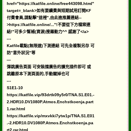
href="https://katfile.online/free443098.html"
target=_blank>如有要續費與短期試用訂閱KF
付費會員,請點擊"這裡",由此進推薦連結--
>https://katfile.online/..."!不要從下方檔案連
結!"可多少幫補(資源)搜羅動力^^ 感謝了</a>
---
Katfile載點(無限速)下測連結 可先全複製另存 可
防"意外狀況"等
—
彈跳廣告頁面 可安裝擋廣告的擴充插件即可 或
跳離原本下測頁面的,手動關掉也可
---
S1E1-10
https://katfile.vip/93drtk09y5r0/TNA.S1.E01.-
2.HDR10.DV1080P.Atmos.Enchstkoenja.part
1.rar.html
https://katfile.vip/mxvkki7ytw1p/TNA.S1.E01
.-2.HDR10.DV1080P.Atmos.Enchstkoenja.pa
rt2.rar.html