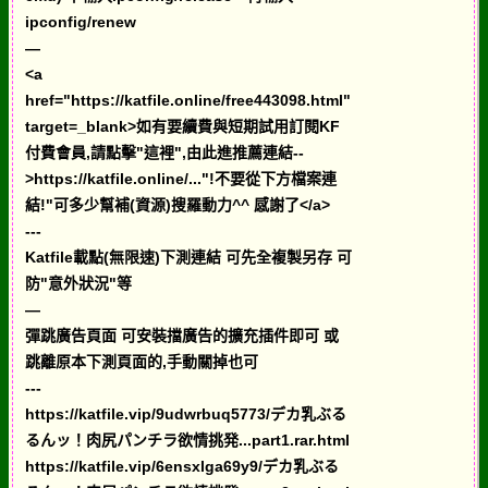
ipconfig/renew
—
<a
href="https://katfile.online/free443098.html"
target=_blank>如有要續費與短期試用訂閱KF
付費會員,請點擊"這裡",由此進推薦連結--
>https://katfile.online/..."!不要從下方檔案連
結!"可多少幫補(資源)搜羅動力^^ 感謝了</a>
---
Katfile載點(無限速)下測連結 可先全複製另存 可
防"意外狀況"等
—
彈跳廣告頁面 可安裝擋廣告的擴充插件即可 或
跳離原本下測頁面的,手動關掉也可
---
https://katfile.vip/9udwrbuq5773/デカ乳ぶる
るんッ！肉尻パンチラ欲情挑発...part1.rar.html
https://katfile.vip/6ensxlga69y9/デカ乳ぶる