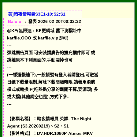
美]暗夜情報員S3E1-10;S2;S1
Balulu
→ 發表 2026-02-20T00:32:32
@KF(無限速，KF更網域,舊下測檔址中
katfile.OOO 改 katfile.vip即可)
---
彈跳廣告頁面 可安裝擋廣告的擴充插件即可 或
跳離原本下測頁面的,手動關掉也可
---
(一樣選慢速下),一般帳號有登入者請登出,可避當
日總下載量限制,解除下載間隔時限,請善用飛航
模式或輪換IP(吃熱點分享的斷開不算,要源頭),多
或大檔(其他網空也是),方式下參...
---
【影集名稱】：暗夜情報員 英譯: The Night
Agent (S3.20260219)、S2、S1
【影片格式】：DV.HDR.1080P-Atmos-MKV