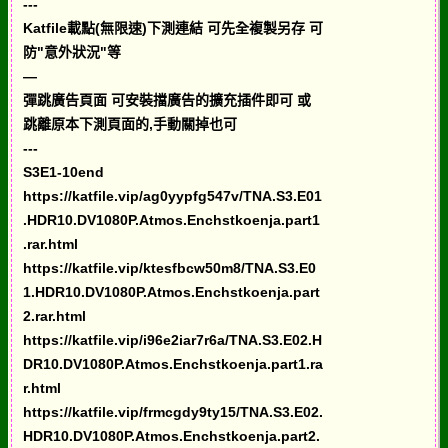
---
Katfile載點(無限速)下測連結 可先全複製另存 可
防"意外狀況"等
—
彈跳廣告頁面 可安裝擋廣告的擴充插件即可 或
跳離原本下測頁面的,手動關掉也可
---
S3E1-10end
https://katfile.vip/ag0yypfg547v/TNA.S3.E01
.HDR10.DV1080P.Atmos.Enchstkoenja.part1
.rar.html
https://katfile.vip/ktesfbcw50m8/TNA.S3.E0
1.HDR10.DV1080P.Atmos.Enchstkoenja.part
2.rar.html
https://katfile.vip/i96e2iar7r6a/TNA.S3.E02.H
DR10.DV1080P.Atmos.Enchstkoenja.part1.ra
r.html
https://katfile.vip/frmcgdy9ty15/TNA.S3.E02.
HDR10.DV1080P.Atmos.Enchstkoenja.part2.