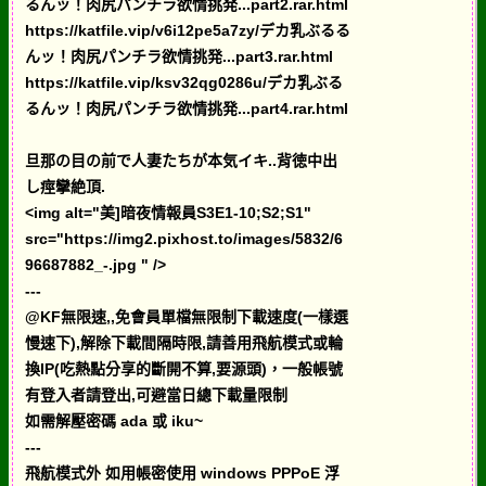
るんッ！肉尻パンチラ欲情挑発...part2.rar.html
https://katfile.vip/v6i12pe5a7zy/デカ乳ぶるる
んッ！肉尻パンチラ欲情挑発...part3.rar.html
https://katfile.vip/ksv32qg0286u/デカ乳ぶる
るんッ！肉尻パンチラ欲情挑発...part4.rar.html
旦那の目の前で人妻たちが本気イキ..背徳中出
し痙攣絶頂.
<img alt="美]暗夜情報員S3E1-10;S2;S1"
src="https://img2.pixhost.to/images/5832/6
96687882_-.jpg " />
---
@KF無限速,,免會員單檔無限制下載速度(一樣選
慢速下),解除下載間隔時限,請善用飛航模式或輪
換IP(吃熱點分享的斷開不算,要源頭)，一般帳號
有登入者請登出,可避當日總下載量限制
如需解壓密碼 ada 或 iku~
---
飛航模式外 如用帳密使用 windows PPPoE 浮