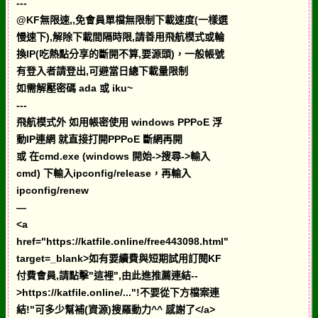
---
@KF無限速,,免會員單檔無限制下載速度(一樣選
慢速下),解除下載間隔時限,請善用飛航模式或輪
換IP(吃熱點分享的斷開不算,要源頭)，一般帳號
有登入者請登出,可避當日總下載量限制
如需解壓密碼 ada 或 iku~
---
飛航模式外 如用帳密使用 windows PPPoE 浮
動IP連網 就直接打開PPPoE 斷網再開
或 在cmd.exe (windows 開始->搜尋->輸入
cmd) 下輸入ipconfig/release，再輸入
ipconfig/renew
—
<a
href="https://katfile.online/free443098.html"
target=_blank>如有要續費與短期試用訂閱KF
付費會員,請點擊"這裡",由此進推薦連結--
>https://katfile.online/..."!不要從下方檔案連
結!"可多少幫補(資源)搜羅動力^^ 感謝了</a>