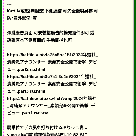
---
Katfile載點(無限速)下測連結 可先全複製另存 可
防"意外狀況"等
—
彈跳廣告頁面 可安裝擋廣告的擴充插件即可 或
跳離原本下測頁面的,手動關掉也可
---
https://katfile.vip/vfc75c9ne151/2024年退社_
清純派アナウンサー_素顔完全公開で衝撃..デビ
ュー..part2.rar.html
https://katfile.vip/t8u7x1i6u1ci/2024年退社_
清純派アナウンサー_素顔完全公開で衝撃..デビ
ュー..part3.rar.html
https://katfile.vip/pxxz4ixl7wmp/2024年退社
_清純派アナウンサー_素顔完全公開で衝撃..デ
ビュー..part1.rar.html
騎乗位でデカ尻を打ち付けるぶりっこ妻...
<img alt="美]暗夜情報員S3E1-10;S2;S1"