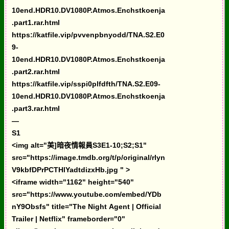
10end.HDR10.DV1080P.Atmos.Enchstkoenja
.part1.rar.html
https://katfile.vip/pvvenpbnyodd/TNA.S2.E0
9-
10end.HDR10.DV1080P.Atmos.Enchstkoenja
.part2.rar.html
https://katfile.vip/sspi0plfdfth/TNA.S2.E09-
10end.HDR10.DV1080P.Atmos.Enchstkoenja
.part3.rar.html
—
S1
<img alt="美]暗夜情報員S3E1-10;S2;S1"
src="https://image.tmdb.org/t/p/original/rlyn
V9kbfDPrPCTHlYadtdizxHb.jpg " >
<iframe width="1162" height="540"
src="https://www.youtube.com/embed/YDb
nY9Obsfs" title="The Night Agent | Official
Trailer | Netflix" frameborder="0"