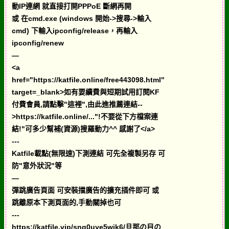
動IP連網 就直接打開PPPoE 斷網再開
或 在cmd.exe (windows 開始->搜尋->輸入
cmd) 下輸入ipconfig/release，再輸入
ipconfig/renew
—
<a
href="https://katfile.online/free443098.html"
target=_blank>如有要續費與短期試用訂閱KF
付費會員,請點擊"這裡",由此進推薦連結--
>https://katfile.online/..."!不要從下方檔案連
結!"可多少幫補(資源)搜羅動力^^ 感謝了</a>
---
Katfile載點(無限速)下測連結 可先全複製另存 可
防"意外狀況"等
—
彈跳廣告頁面 可安裝擋廣告的擴充插件即可 或
跳離原本下測頁面的,手動關掉也可
---
https://katfile.vip/sng0uye5wik6/旦那の目の