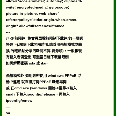
allow="accelerometer; autoplay; clipboard-
write; encrypted-media; gyroscope;
picture-in-picture; web-share"
referrerpolicy="strict-origin-when-cross-
origin" allowfullscreen></iframe>
---
@KF無限速,,免會員單檔無限制下載速度(一樣選
慢速下),解除下載間隔時限,請善用飛航模式或輪
換IP(吃熱點分享的斷開不算,要源頭)，一般帳號
有登入者請登出,可避當日總下載量限制
如需解壓密碼 ada 或 iku~
---
飛航模式外 如用帳密使用 windows PPPoE 浮
動IP連網 就直接打開PPPoE 斷網再開
或 在cmd.exe (windows 開始->搜尋->輸入
cmd) 下輸入ipconfig/release，再輸入
ipconfig/renew
—
<a