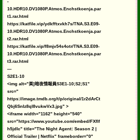
-
10.HDR10.DV1080P.Atmos.Enchstkoenja.par
t1.rar.html
https://katfile.vip/ydkfftxvkh7s/TNA.S3.E09-
10.HDR10.DV1080P.Atmos.Enchstkoenja.par
t2.rar.html
https://katfile.vip/f8mjv54s4otr/TNA.S3.E09-
10.HDR10.DV1080P.Atmos.Enchstkoenja.par
t3.rar.html
—
S2E1-10
<img alt="美]暗夜情報員S3E1-10;S2;S1"
src="
https://image.tmdb.org/t/p/original/1r2dArCt
Qbj6SnIz8ql8vukwVx3.jpg" >
<iframe width="1162" height="540"
src="https://www.youtube.com/embed/FXflf
h5jdIc" title="The Night Agent: Season 2 |
Official Trailer | Netflix" frameborder="0"