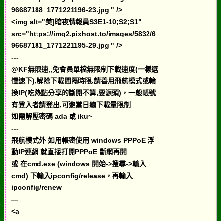
96687188_1771221196-23.jpg " />
<img alt="美]暗夜情報員S3E1-10;S2;S1"
src="https://img2.pixhost.to/images/5832/6
96687181_1771221195-29.jpg " />
---
@KF無限速,,免會員單檔無限制下載速度(一樣選
慢速下),解除下載間隔時限,請善用飛航模式或輪
換IP(吃熱點分享的斷開不算,要源頭)，一般帳號
有登入者請登出,可避當日總下載量限制
如需解壓密碼 ada 或 iku~
---
飛航模式外 如用帳密使用 windows PPPoE 浮
動IP連網 就直接打開PPPoE 斷網再開
或 在cmd.exe (windows 開始->搜尋->輸入
cmd) 下輸入ipconfig/release，再輸入
ipconfig/renew
—
<a