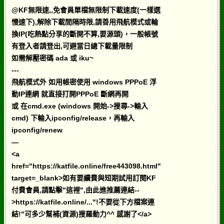
@KF無限速,,免會員單檔無限制下載速度(一樣選
慢速下),解除下載間隔時限,請善用飛航模式或輪
換IP(吃熱點分享的斷開不算,要源頭)，一般帳號
有登入者請登出,可避當日總下載量限制
如需解壓密碼 ada 或 iku~
---
飛航模式外 如用帳密使用 windows PPPoE 浮
動IP連網 就直接打開PPPoE 斷網再開
或 在cmd.exe (windows 開始->搜尋->輸入
cmd) 下輸入ipconfig/release，再輸入
ipconfig/renew
—
<a
href="https://katfile.online/free443098.html"
target=_blank>如有要續費與短期試用訂閱KF
付費會員,請點擊"這裡",由此進推薦連結--
>https://katfile.online/..."!不要從下方檔案連
結!"可多少幫補(資源)搜羅動力^^ 感謝了</a>