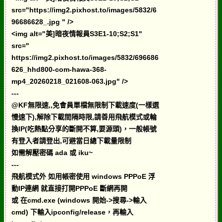
src="https://img2.pixhost.to/images/5832/6
96686628_.jpg " />
<img alt="美]暗夜情報員S3E1-10;S2;S1"
src="
https://img2.pixhost.to/images/5832/696686
626_hhd800-com-hawa-368-
mp4_20260218_021608-063.jpg" />
---
@KF無限速,,免會員單檔無限制下載速度(一樣選
慢速下),解除下載間隔時限,請善用飛航模式或輪
換IP(吃熱點分享的斷開不算,要源頭)，一般帳號
有登入者請登出,可避當日總下載量限制
如需解壓密碼 ada 或 iku~
---
飛航模式外 如用帳密使用 windows PPPoE 浮
動IP連網 就直接打開PPPoE 斷網再開
或 在cmd.exe (windows 開始->搜尋->輸入
cmd) 下輸入ipconfig/release，再輸入