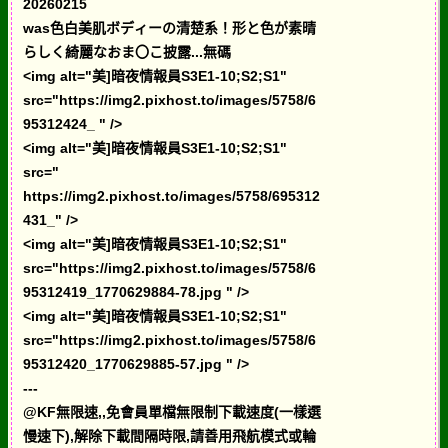
20260215
was色白美肌ボディーの清楚系！形と色が素晴
らしく綺麗なおま〇こ披露...無碼
<img alt="美]暗夜情報員S3E1-10;S2;S1"
src="https://img2.pixhost.to/images/5758/6
95312424_ " />
<img alt="美]暗夜情報員S3E1-10;S2;S1"
src="
https://img2.pixhost.to/images/5758/695312
431_" />
<img alt="美]暗夜情報員S3E1-10;S2;S1"
src="https://img2.pixhost.to/images/5758/6
95312419_1770629884-78.jpg " />
<img alt="美]暗夜情報員S3E1-10;S2;S1"
src="https://img2.pixhost.to/images/5758/6
95312420_1770629885-57.jpg " />
---
@KF無限速,,免會員單檔無限制下載速度(一樣選
慢速下),解除下載間隔時限,請善用飛航模式或輪