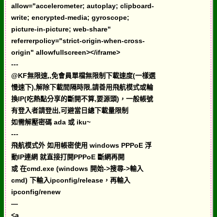
allow="accelerometer; autoplay; clipboard-
write; encrypted-media; gyroscope;
picture-in-picture; web-share"
referrerpolicy="strict-origin-when-cross-
origin" allowfullscreen></iframe>
---
@KF無限速,,免會員單檔無限制下載速度(一樣選
慢速下),解除下載間隔時限,請善用飛航模式或輪
換IP(吃熱點分享的斷開不算,要源頭)，一般帳號
有登入者請登出,可避當日總下載量限制
如需解壓密碼 ada 或 iku~
---
飛航模式外 如用帳密使用 windows PPPoE 浮
動IP連網 就直接打開PPPoE 斷網再開
或 在cmd.exe (windows 開始->搜尋->輸入
cmd) 下輸入ipconfig/release，再輸入
ipconfig/renew
—
<a