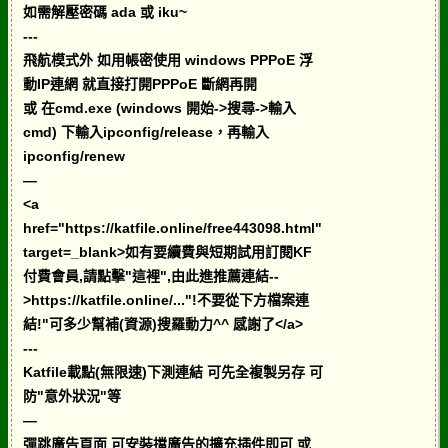
如需解壓密碼 ada 或 iku~
---
飛航模式外 如用帳密使用 windows PPPoE 浮
動IP連網 就直接打開PPPoE 斷網再開
或 在cmd.exe (windows 開始->搜尋->輸入
cmd) 下輸入ipconfig/release，再輸入
ipconfig/renew
—
<a
href="https://katfile.online/free443098.html"
target=_blank>如有要續費與短期試用訂閱KF
付費會員,請點擊"這裡",由此進推薦連結--
>https://katfile.online/..."!不要從下方檔案連
結!"可多少幫補(資源)搜羅動力^^ 感謝了</a>
---
Katfile載點(無限速)下測連結 可先全複製另存 可
防"意外狀況"等
—
彈跳廣告頁面 可安裝擋廣告的擴充插件即可 或