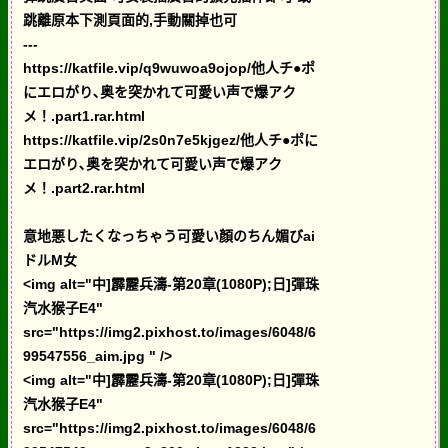
跳離原本下測頁面的,手動關掉也可
---
https://katfile.vip/q9wuwoa9ojop/他人チ●ポ
にエロがり､奥を突かれて可愛い声で爆アク
メ！.part1.rar.html
https://katfile.vip/2s0n7e5kjgez/他人チ●ポに
エロがり､奥を突かれて可愛い声で爆アク
メ！.part2.rar.html
意地悪したくなっちゃう可愛い顏のちん媚びai
ドルM女
<img alt="中]霹靂兵濤-第20章(1080P);日]彈珠
汽水猴子E4"
src="https://img2.pixhost.to/images/6048/6
99547556_aim.jpg " />
<img alt="中]霹靂兵濤-第20章(1080P);日]彈珠
汽水猴子E4"
src="https://img2.pixhost.to/images/6048/6