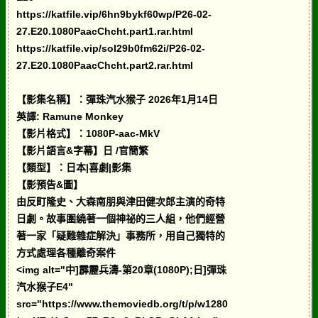
https://katfile.vip/6hn9bykf60wp/P26-02-
27.E20.1080PaacChcht.part1.rar.html
https://katfile.vip/sol29b0fm62i/P26-02-
27.E20.1080PaacChcht.part2.rar.html
【影集名稱】：彈珠汽水猴子 2026年1月14日
英譯: Ramune Monkey
【影片格式】：1080P-aac-MkV
【影片語言&字幕】日 /官簡繁
【類型】：日本|喜劇|影集
【影預告&圖】
由反町隆史、大森南朋與津田健次郎主演的奇特
日劇。故事圍繞著一個神祕的三人組，他們經營
著一家「疑難雜症解決」事務所，用自己獨特的
方式處理各種離奇案件
<img alt="中]霹靂兵濤-第20章(1080P);日]彈珠
汽水猴子E4"
src="https://www.themoviedb.org/t/p/w1280