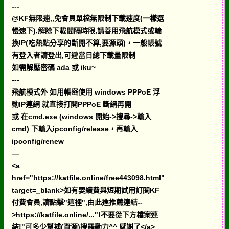
---
@KF無限速,,免會員單檔無限制下載速度(一樣選
慢速下),解除下載間隔時限,請善用飛航模式或輪
換IP(吃熱點分享的斷開不算,要源頭)，一般帳號
有登入者請登出,可避當日總下載量限制
如需解壓密碼 ada 或 iku~
---
飛航模式外 如用帳密使用 windows PPPoE 浮
動IP連網 就直接打開PPPoE 斷網再開
或 在cmd.exe (windows 開始->搜尋->輸入
cmd) 下輸入ipconfig/release，再輸入
ipconfig/renew
—
<a
href="https://katfile.online/free443098.html"
target=_blank>如有要續費與短期試用訂閱KF
付費會員,請點擊"這裡",由此進推薦連結--
>https://katfile.online/..."!不要從下方檔案連
結!"可多少幫補(資源)搜羅動力^^ 感謝了</a>