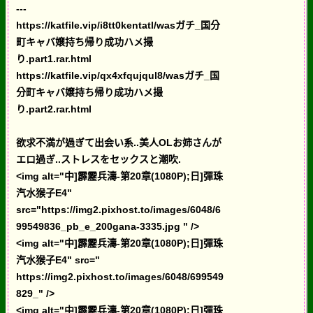
---
https://katfile.vip/i8tt0kentatl/wasガチ_国分
町キャバ嬢持ち帰り成功ハメ撮
り.part1.rar.html
https://katfile.vip/qx4xfqujqul8/wasガチ_国
分町キャバ嬢持ち帰り成功ハメ撮
り.part2.rar.html
欲求不満が過ぎて出会い系..美人OLお姉さんが
エロ過ぎ..ストレスをセックスと潮吹.
<img alt="中]霹靂兵濤-第20章(1080P);日]彈珠
汽水猴子E4"
src="https://img2.pixhost.to/images/6048/6
99549836_pb_e_200gana-3335.jpg " />
<img alt="中]霹靂兵濤-第20章(1080P);日]彈珠
汽水猴子E4" src="
https://img2.pixhost.to/images/6048/699549
829_" />
<img alt="中]霹靂兵濤-第20章(1080P);日]彈珠