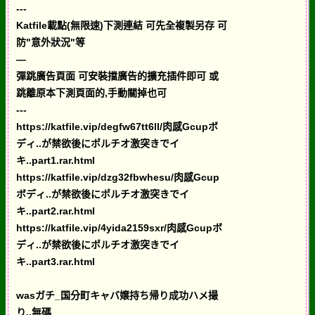
---
Katfile載點(無限速)下測連結 可先全複製另存 可
防"意外狀況"等
—
彈跳廣告頁面 可安裝擋廣告的擴充插件即可 或
跳離原本下測頁面的,手動關掉也可
---
https://katfile.vip/degfw67tt6ll/肉感Gcupボ
ディ..が禁欲後にポルチオ激突きでイ
キ..part1.rar.html
https://katfile.vip/dzg32fbwhesu/肉感Gcup
ボディ..が禁欲後にポルチオ激突きでイ
キ..part2.rar.html
https://katfile.vip/4yida2159sxr/肉感Gcupボ
ディ..が禁欲後にポルチオ激突きでイ
キ..part3.rar.html
wasガチ_国分町キャバ嬢持ち帰り成功ハメ撮
り..無碼