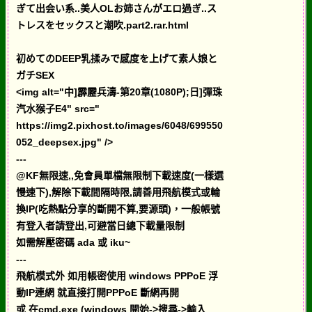
ぎて出会い系..美人OLお姉さんがエロ過ぎ..ス
トレスをセックスと潮吹.part2.rar.html
初めてのDEEP乳揉みで感度を上げて素人娘と
ガチSEX
<img alt="中]霹靂兵濤-第20章(1080P);日]彈珠
汽水猴子E4" src="
https://img2.pixhost.to/images/6048/699550
052_deepsex.jpg" />
---
@KF無限速,,免會員單檔無限制下載速度(一樣選
慢速下),解除下載間隔時限,請善用飛航模式或輪
換IP(吃熱點分享的斷開不算,要源頭)，一般帳號
有登入者請登出,可避當日總下載量限制
如需解壓密碼 ada 或 iku~
---
飛航模式外 如用帳密使用 windows PPPoE 浮
動IP連網 就直接打開PPPoE 斷網再開
或 在cmd.exe (windows 開始->搜尋->輸入