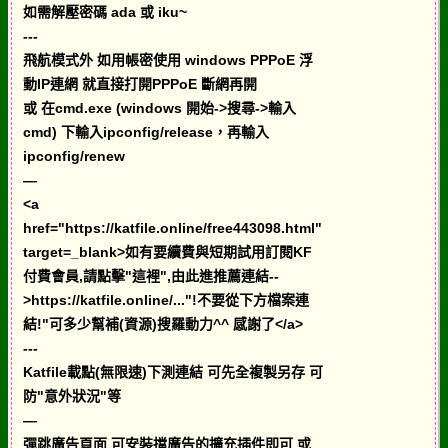
如需解壓密碼 ada 或 iku~
---
飛航模式外 如用帳密使用 windows PPPoE 浮
動IP連網 就直接打開PPPoE 斷網再開
或 在cmd.exe (windows 開始->搜尋->輸入
cmd) 下輸入ipconfig/release，再輸入
ipconfig/renew
—
<a
href="https://katfile.online/free443098.html"
target=_blank>如有要續費與短期試用訂閱KF
付費會員,請點擊"這裡",由此進推薦連結--
>https://katfile.online/..."!不要從下方檔案連
結!"可多少幫補(資源)搜羅動力^^ 感謝了</a>
---
Katfile載點(無限速)下測連結 可先全複製另存 可
防"意外狀況"等
—
彈跳廣告頁面 可安裝擋廣告的擴充插件即可 或