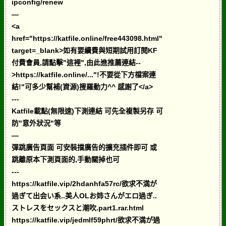
ipconfig/renew
—
<a
href="https://katfile.online/free443098.html"
target=_blank>如有要續費與短期試用訂閱KF
付費會員,請點擊"這裡",由此進推薦連結--
>https://katfile.online/..."!不要從下方檔案連
結!"可多少幫補(資源)搜羅動力^^ 感謝了</a>
---
Katfile載點(無限速)下測連結 可先全複製另存 可
防"意外狀況"等
—
彈跳廣告頁面 可安裝擋廣告的擴充插件即可 或
跳離原本下測頁面的,手動關掉也可
---
https://katfile.vip/2hdanhfa57rc/欲求不満が
過ぎて出会い系..美人OLお姉さんがエロ過ぎ..
ストレスをセックスと潮吹.part1.rar.html
https://katfile.vip/jedmlf59phrt/欲求不満が過