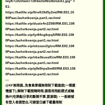
/wyKTzXzOwm77zR3w3sRkGBxGkA1.jpg" >
E1-
https://katfile.vip/0nv619d5y2mi/RM.E01.10
80PaacJachstkoenja.part1.rar.html
https://katfile.vip/duatx4n2258l/RM.E01.108
0PaacJachstkoenja.part2.rar.html
https://katfile.vip/lyr84ng6rpq5/RM.E02.108
0PaacJachstkoenja.part1.rar.html
https://katfile.vip/obzzasr2gtxx/RM.E02.108
0PaacJachstkoenja.part2.rar.html
https://katfile.vip/irba3kuea91m/RM.E03.108
0PaacJachstkoenja.part1.rar.html
https://katfile.vip/q0k6hpa5ml6f/RM.E03.108
0PaacJachstkoenja.part2.rar.html
---
@KF無限速,,免會員單檔無限制下載速度(一樣選
慢速下),解除下載間隔時限,請善用飛航模式或輪
換IP(吃熱點分享的斷開不算,要源頭)，一般帳號
有登入者請登出,可避當日總下載量限制