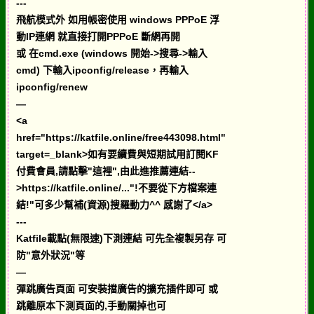
---
飛航模式外 如用帳密使用 windows PPPoE 浮
動IP連網 就直接打開PPPoE 斷網再開
或 在cmd.exe (windows 開始->搜尋->輸入
cmd) 下輸入ipconfig/release，再輸入
ipconfig/renew
—
<a
href="https://katfile.online/free443098.html"
target=_blank>如有要續費與短期試用訂閱KF
付費會員,請點擊"這裡",由此進推薦連結--
>https://katfile.online/..."!不要從下方檔案連
結!"可多少幫補(資源)搜羅動力^^ 感謝了</a>
---
Katfile載點(無限速)下測連結 可先全複製另存 可
防"意外狀況"等
—
彈跳廣告頁面 可安裝擋廣告的擴充插件即可 或
跳離原本下測頁面的,手動關掉也可