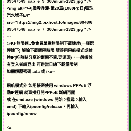
99547549_cap_e_9_300mium-1323.jpg " />
<img alt="中]霹靂兵濤-第20章(1080P);日]彈珠
汽水猴子E4"
src="https://img2.pixhost.to/images/6048/6
99547548_cap_e_7_300mium-1323.jpg " />
---
@KF無限速,,免會員單檔無限制下載速度(一樣選
慢速下),解除下載間隔時限,請善用飛航模式或輪
換IP(吃熱點分享的斷開不算,要源頭)，一般帳號
有登入者請登出,可避當日總下載量限制
如需解壓密碼 ada 或 iku~
---
飛航模式外 如用帳密使用 windows PPPoE 浮
動IP連網 就直接打開PPPoE 斷網再開
或 在cmd.exe (windows 開始->搜尋->輸入
cmd) 下輸入ipconfig/release，再輸入
ipconfig/renew
—
<a