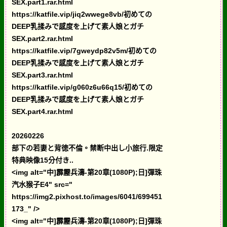
SEX.part1.rar.html
https://katfile.vip/jiq2wwege8vb/初めての
DEEP乳揉みで感度を上げて素人娘とガチ
SEX.part2.rar.html
https://katfile.vip/7gweydp82v5m/初めての
DEEP乳揉みで感度を上げて素人娘とガチ
SEX.part3.rar.html
https://katfile.vip/g060z6u66q15/初めての
DEEP乳揉みで感度を上げて素人娘とガチ
SEX.part4.rar.html
20260226
部下の若妻と背徳不倫。禁断中出し小旅行.限定
特典映像15分付き..
<img alt="中]霹靂兵濤-第20章(1080P);日]彈珠
汽水猴子E4" src="
https://img2.pixhost.to/images/6041/699451
173_" />
<img alt="中]霹靂兵濤-第20章(1080P);日]彈珠