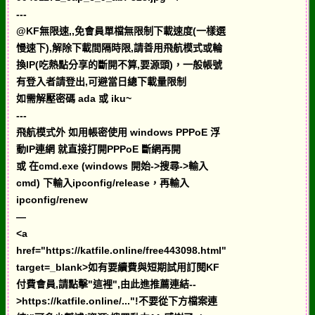
---
@KF無限速,,免會員單檔無限制下載速度(一樣選
慢速下),解除下載間隔時限,請善用飛航模式或輪
換IP(吃熱點分享的斷開不算,要源頭)，一般帳號
有登入者請登出,可避當日總下載量限制
如需解壓密碼 ada 或 iku~
---
飛航模式外 如用帳密使用 windows PPPoE 浮
動IP連網 就直接打開PPPoE 斷網再開
或 在cmd.exe (windows 開始->搜尋->輸入
cmd) 下輸入ipconfig/release，再輸入
ipconfig/renew
—
<a
href="https://katfile.online/free443098.html"
target=_blank>如有要續費與短期試用訂閱KF
付費會員,請點擊"這裡",由此進推薦連結--
>https://katfile.online/..."!不要從下方檔案連