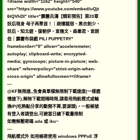
<iframe width="1162" height="540"
src="https://www.youtube.com/embed/uQjt
6tQVhDI" title="霹靂兵濤【精彩預告】第20章
妖后現身 母子再聚首！｜疏樓龍宿、黑衣劍少、
妖后、知北遊、復朝伊、宣幾文、森墨君、宣朗
伯｜霹靂布袋戲 PILI PUPPETRY"
frameborder="0" allow="accelerometer;
autoplay; clipboard-write; encrypted-
media; gyroscope; picture-in-picture; web-
share" referrerpolicy="strict-origin-when-
cross-origin" allowfullscreen></iframe>
---
@KF無限速,,免會員單檔無限制下載速度(一樣選
慢速下),解除下載間隔時限,請善用飛航模式或輪
換IP(吃熱點分享的斷開不算,要源頭)，一般帳號
有登入者請登出,可避當日總下載量限制
如需解壓密碼 ada 或 iku~
---
飛航模式外 如用帳密使用 windows PPPoE 浮