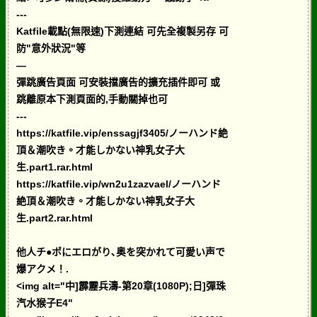
---
Katfile載點(無限速)下測連結 可先全複製另存 可
防"意外狀況"等
—
彈跳廣告頁面 可安裝擋廣告的擴充插件即可 或
跳離原本下測頁面的,手動關掉也可
---
https://katfile.vip/enssagjf3405/ノーハンド絶
頂＆潮吹き。才能しかない神乳女子大
生.part1.rar.html
https://katfile.vip/wn2u1zazvael/ノーハンド
絶頂＆潮吹き。才能しかない神乳女子大
生.part2.rar.html
他人チ●ポにエロがり､奥を突かれて可愛い声で
爆アクメ！.
<img alt="中]霹靂兵濤-第20章(1080P);日]彈珠
汽水猴子E4"