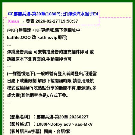
中]霹靂兵濤-第20章(1080P);日]彈珠汽水猴子E4
Xman
→ 發表 2026-02-27T19:50:37
@KF(無限速，KF更網域,舊下測檔址中
katfile.OOO 改 katfile.vip即可)
---
彈跳廣告頁面 可安裝擋廣告的擴充插件即可 或
跳離原本下測頁面的,手動關掉也可
---
(一樣選慢速下),一般帳號有登入者請登出,可避當
日總下載量限制,解除下載間隔時限,請善用飛航
模式或輪換IP(吃熱點分享的斷開不算,要源頭),多
或大檔(其他網空也是),方式下參...
---
【影集名稱】：霹靂兵濤-第20章 20260227
【影片格式】：1080P-Dolby ac3、aac-MkV
【影片語言&字幕】閩南、台語/繁