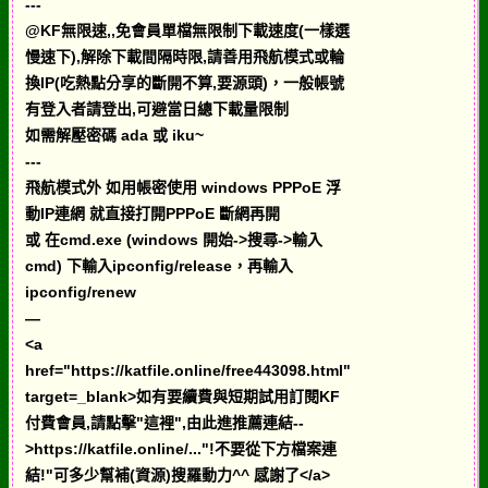
---
@KF無限速,,免會員單檔無限制下載速度(一樣選
慢速下),解除下載間隔時限,請善用飛航模式或輪
換IP(吃熱點分享的斷開不算,要源頭)，一般帳號
有登入者請登出,可避當日總下載量限制
如需解壓密碼 ada 或 iku~
---
飛航模式外 如用帳密使用 windows PPPoE 浮
動IP連網 就直接打開PPPoE 斷網再開
或 在cmd.exe (windows 開始->搜尋->輸入
cmd) 下輸入ipconfig/release，再輸入
ipconfig/renew
—
<a
href="https://katfile.online/free443098.html"
target=_blank>如有要續費與短期試用訂閱KF
付費會員,請點擊"這裡",由此進推薦連結--
>https://katfile.online/..."!不要從下方檔案連
結!"可多少幫補(資源)搜羅動力^^ 感謝了</a>