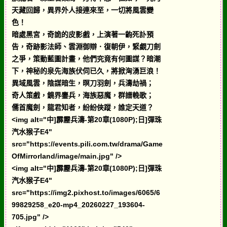
天藏回歸，異界外人接連來至，一切將風雲變
色！
暗處黑宮，奇詭的皮影戲，上演著一齣死訃預
告，奇跡影法師、雲淵御辯．復朝伊，緊覷刀劍
之爭，策動藍圖計畫，他們究竟有何圖謀？暗潮
下，神秘的泉先海族伏伺已久，將掀洶湧巨浪！
異域風雲，陰謀暗生，暝刀羽劍，兵濤劫禍；
奇人策戲，鏡界鏖兵，海族惡魔，群譜輓歌；
儒首魔劍，龍君知者，紛紛俠蹤，誰定天道？
<img alt="中]霹靂兵濤-第20章(1080P);日]彈珠
汽水猴子E4"
src="https://events.pili.com.tw/drama/Game
OfMirrorland/image/main.jpg" />
<img alt="中]霹靂兵濤-第20章(1080P);日]彈珠
汽水猴子E4"
src="https://img2.pixhost.to/images/6065/6
99829258_e20-mp4_20260227_193604-
705.jpg" />