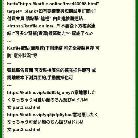
href="https://katfile.online/free443098.html"
target=_blank>如有要續費與短期試用訂閱KF
付費會員,請點擊"這裡",由此進推薦連結--
>https://katfile.online/..."!不要從下方檔案連
結!"可多少幫補(資源)搜羅動力^^ 感謝了</a>
---
Katfile載點(無限速)下測連結 可先全複製另存 可
防"意外狀況"等
—
彈跳廣告頁面 可安裝擋廣告的擴充插件即可 或
跳離原本下測頁面的,手動關掉也可
---
https://katfile.vip/a6d95kjjumy7/意地悪した
くなっちゃう可愛い顏のちん媚びaiドルM
女.part1.rar.html
https://katfile.vip/yq5jxfp5yfua/意地悪したく
なっちゃう可愛い顏のちん媚びaiドルM
女.part2.rar.html