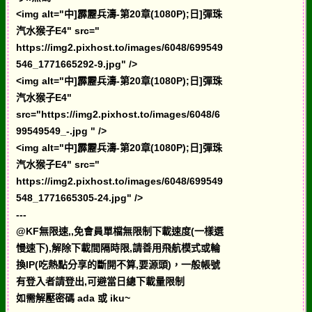
<img alt="中]霹靂兵濤-第20章(1080P);日]彈珠
汽水猴子E4" src="
https://img2.pixhost.to/images/6048/699549
546_1771665292-9.jpg" />
<img alt="中]霹靂兵濤-第20章(1080P);日]彈珠
汽水猴子E4"
src="https://img2.pixhost.to/images/6048/6
99549549_-.jpg " />
<img alt="中]霹靂兵濤-第20章(1080P);日]彈珠
汽水猴子E4" src="
https://img2.pixhost.to/images/6048/699549
548_1771665305-24.jpg" />
---
@KF無限速,,免會員單檔無限制下載速度(一樣選
慢速下),解除下載間隔時限,請善用飛航模式或輪
換IP(吃熱點分享的斷開不算,要源頭)，一般帳號
有登入者請登出,可避當日總下載量限制
如需解壓密碼 ada 或 iku~