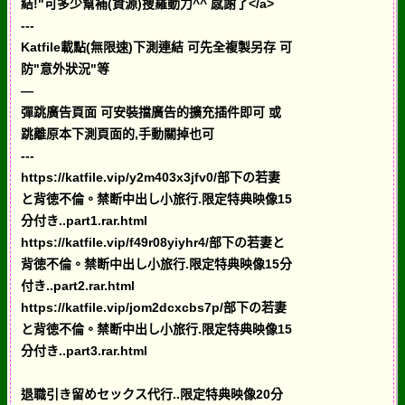
結!"可多少幫補(資源)搜羅動力^^ 感謝了</a>
---
Katfile載點(無限速)下測連結 可先全複製另存 可
防"意外狀況"等
—
彈跳廣告頁面 可安裝擋廣告的擴充插件即可 或
跳離原本下測頁面的,手動關掉也可
---
https://katfile.vip/y2m403x3jfv0/部下の若妻
と背徳不倫。禁断中出し小旅行.限定特典映像15
分付き..part1.rar.html
https://katfile.vip/f49r08yiyhr4/部下の若妻と
背徳不倫。禁断中出し小旅行.限定特典映像15分
付き..part2.rar.html
https://katfile.vip/jom2dcxcbs7p/部下の若妻
と背徳不倫。禁断中出し小旅行.限定特典映像15
分付き..part3.rar.html
退職引き留めセックス代行..限定特典映像20分