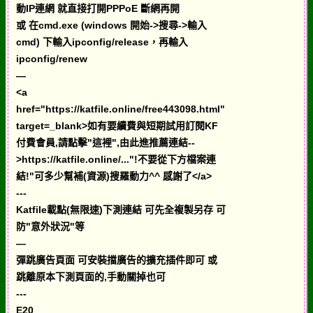
動IP連網 就直接打開PPPoE 斷網再開
或 在cmd.exe (windows 開始->搜尋->輸入
cmd) 下輸入ipconfig/release，再輸入
ipconfig/renew
—
<a
href="https://katfile.online/free443098.html"
target=_blank>如有要續費與短期試用訂閱KF
付費會員,請點擊"這裡",由此進推薦連結--
>https://katfile.online/..."!不要從下方檔案連
結!"可多少幫補(資源)搜羅動力^^ 感謝了</a>
---
Katfile載點(無限速)下測連結 可先全複製另存 可
防"意外狀況"等
—
彈跳廣告頁面 可安裝擋廣告的擴充插件即可 或
跳離原本下測頁面的,手動關掉也可
---
E20