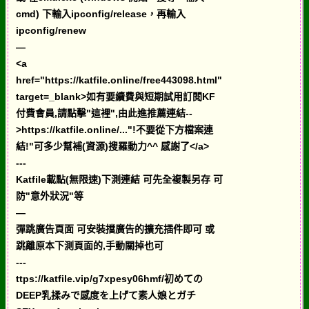
cmd) 下輸入ipconfig/release，再輸入
ipconfig/renew
—
<a
href="https://katfile.online/free443098.html"
target=_blank>如有要續費與短期試用訂閱KF
付費會員,請點擊"這裡",由此進推薦連結--
>https://katfile.online/..."!不要從下方檔案連
結!"可多少幫補(資源)搜羅動力^^ 感謝了</a>
---
Katfile載點(無限速)下測連結 可先全複製另存 可
防"意外狀況"等
—
彈跳廣告頁面 可安裝擋廣告的擴充插件即可 或
跳離原本下測頁面的,手動關掉也可
---
ttps://katfile.vip/g7xpesy06hmf/初めての
DEEP乳揉みで感度を上げて素人娘とガチ