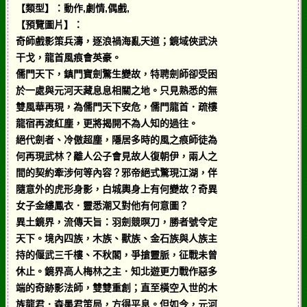
【類型】：動作,劇情,偶戲,
【預覽圖片】：
奇師戲影策兵濤，逐浪禍海亂天道；鏡域俠武決
干戈，龍首風痕會英豪。
儒門天下，鎮門寶劍驚生變故，特聘劍師卻受困
於一處與元河天藏息息相關之地。只見熟悉的無
雙風華再現，為儒門天下安危，儒門龍首．疏樓
龍宿再渡紅塵，更將揭開不為人知的過往。
絕代劍者、冷傲超塵，隱居多時的風之痕師徒為
何再現武林？離人公子會見故人復朝伊，兩人之
間的契約牽涉何等內容？邪帝絕式驚現江湖，伴
隨意外的虎形身影，白城輿身上有何變故？奇異
女子金縷鳳衣．靈悉潮又對他有何意圖？
異土鏡界，流傳天旨：羽劍競暝刀，勝者號令定
天下。境內四族，木族、獸族、金石族與人族主
持的偃武三千樓、不秋閣，爭搶靈脈，征戰未曾
休止。鏡界高人梅林之主．知北遊更力戰作惡多
端的奇跡影法師，雙雙重創；直至橫空入世的木
族龍君．森墨君策局，方得平息。但如今，元河