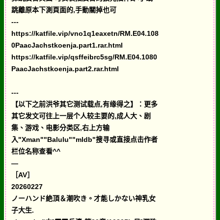
跳離原本下測頁面的,手動關掉也可
---
https://katfile.vip/vno1q1eaxetn/RM.E04.108
0PaacJachstkoenja.part1.rar.html
https://katfile.vip/qsffeibrc5sg/RM.E04.1080
PaacJachstkoenja.part2.rar.html
---
【以下之前洪爷其它测试载点,有缘得之】：更多
其它发文可往上一层个人较主要的,成人大、剧
集、游戏、电影分类区,右上方输
入"Xman""Balulu""mldb"搜寻或直接点击作者
栏位名称查看^^
—
［AV］
20260227
ノーハンド絶頂＆潮吹き。才能しかない神乳女
子大生.