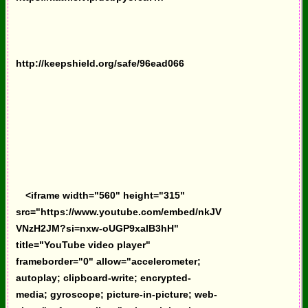
http://keepshield.org/safe/96ead066
<iframe width="560" height="315"
src="https://www.youtube.com/embed/nkJV
VNzH2JM?si=nxw-oUGP9xalB3hH"
title="YouTube video player"
frameborder="0" allow="accelerometer;
autoplay; clipboard-write; encrypted-
media; gyroscope; picture-in-picture; web-