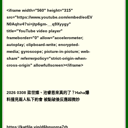
<iframe width="560" height="315"
src="https://www.youtube.com/embed/eoEV
N0Aqhv4?si=jtp6gm-__q9Xyygy"
title="YouTube video player"
frameborder="0" allow="accelerometer;
autoplay; clipboard-write; encrypted-
media; gyroscope; picture-in-picture; web-
share" referrerpolicy="strict-origin-when-
cross-origin" allowfullscreen></iframe>
2026 0308 梁世燦、池睿恩來真的了？Haha爆
料撞見兩人私下約會 被點破後反應超微妙
https://katfile.vip/d6bpyorca7rh