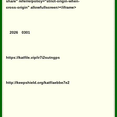
share" referrerpolicy="strict-origin-when-
cross-origin" allowfullscreen></iframe>
2026 0301
https://katfile.vip/ir7i2sutngps
http://keepshield.org/katf/aebbe7e2