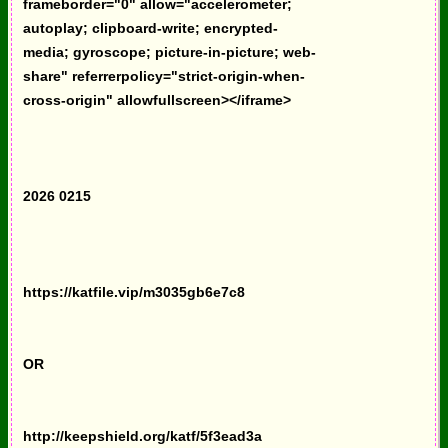
frameborder="0" allow="accelerometer;
autoplay; clipboard-write; encrypted-
media; gyroscope; picture-in-picture; web-
share" referrerpolicy="strict-origin-when-
cross-origin" allowfullscreen></iframe>
2026 0215
https://katfile.vip/m3035gb6e7c8
OR
http://keepshield.org/katf/5f3ead3a