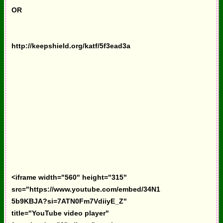
OR
http://keepshield.org/katf/5f3ead3a
<iframe width="560" height="315"
src="https://www.youtube.com/embed/34N1
5b9KBJA?si=7ATN0Fm7VdiiyE_Z"
title="YouTube video player"