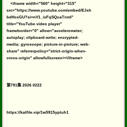
<iframe width="560" height="315"
src="https://www.youtube.com/embed/EJsh
bdHcsGU?si=nV1_ixFqSQuaTnmI"
title="YouTube video player"
frameborder="0" allow="accelerometer;
autoplay; clipboard-write; encrypted-
media; gyroscope; picture-in-picture; web-
share" referrerpolicy="strict-origin-when-
cross-origin" allowfullscreen></iframe>
第791集 2026 0222
https://katfile.vip/1w5915yptuh1