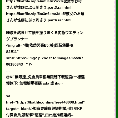
https://katfile.vip/e4nf0c6z2oxz/彼女のお母
さんが性癖にぶっ刺さり.part3.rar.html
https://katfile.vip/5m3n6kmr3dk5/彼女のお母
さんが性癖にぶっ刺さり.part4.rar.html
唾液を絡ませて腰を振りまくる変態ウエディン
グプランナー
<img alt="韓]依然閃亮E5;美]匹茲堡醫魂
S2E11"
src="https://img2.pixhost.to/images/6559/7
06180343_ " />
---
@KF無限速,,免會員單檔無限制下載速度(一樣選
慢速下),如需解壓密碼 ada 或 iku~
---
<a
href="https://katfile.online/free443098.html"
target=_blank>如有要續費與短期試用訂閱KF
付費會員,請點擊"這裡",由此進推薦連結--