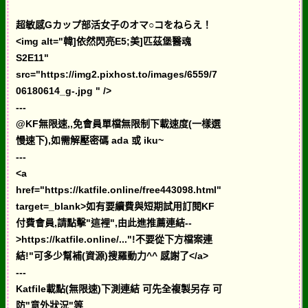
超敏感Gカップ部活女子のオマ○コをねらえ！
<img alt="韓]依然閃亮E5;美]匹茲堡醫魂
S2E11"
src="https://img2.pixhost.to/images/6559/7
06180614_g-.jpg " />
---
@KF無限速,,免會員單檔無限制下載速度(一樣選
慢速下),如需解壓密碼 ada 或 iku~
---
<a
href="https://katfile.online/free443098.html"
target=_blank>如有要續費與短期試用訂閱KF
付費會員,請點擊"這裡",由此進推薦連結--
>https://katfile.online/..."!不要從下方檔案連
結!"可多少幫補(資源)搜羅動力^^ 感謝了</a>
---
Katfile載點(無限速)下測連結 可先全複製另存 可
防"意外狀況"等