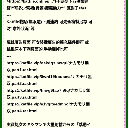
>https://katfile.online/..."!不要從下方檔案連
結!"可多少幫補(資源)搜羅動力^^ 感謝了</a>
---
Katfile載點(無限速)下測連結 可先全複製另存 可
防"意外狀況"等
—
彈跳廣告頁面 可安裝擋廣告的擴充插件即可 或
跳離原本下測頁面的,手動關掉也可
---
https://katfile.vip/oskdqsjmxgtl/ナカモリ無
双.part1.rar.html
https://katfile.vip/0wrd19bpusma/ナカモリ無
双.part2.rar.html
https://katfile.vip/fmvg6fao7h6q/ナカモリ無
双.part3.rar.html
https://katfile.vip/e1vqlteedmho/ナカモリ無
双.part4.rar.html
実質処女のキツマンで大量射精からの「感動イ