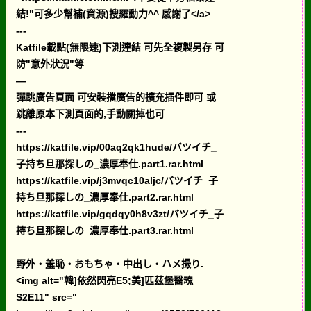
結!"可多少幫補(資源)搜羅動力^^ 感謝了</a>
---
Katfile載點(無限速)下測連結 可先全複製另存 可
防"意外狀況"等
—
彈跳廣告頁面 可安裝擋廣告的擴充插件即可 或
跳離原本下測頁面的,手動關掉也可
---
https://katfile.vip/00aq2qk1hude/バツイチ_
子持ち旦那探しの_濃厚奉仕.part1.rar.html
https://katfile.vip/j3mvqc10aljc/バツイチ_子
持ち旦那探しの_濃厚奉仕.part2.rar.html
https://katfile.vip/gqdqy0h8v3zt/バツイチ_子
持ち旦那探しの_濃厚奉仕.part3.rar.html
野外・羞恥・おもちゃ・中出し・ハメ撮り.
<img alt="韓]依然閃亮E5;美]匹茲堡醫魂
S2E11" src="