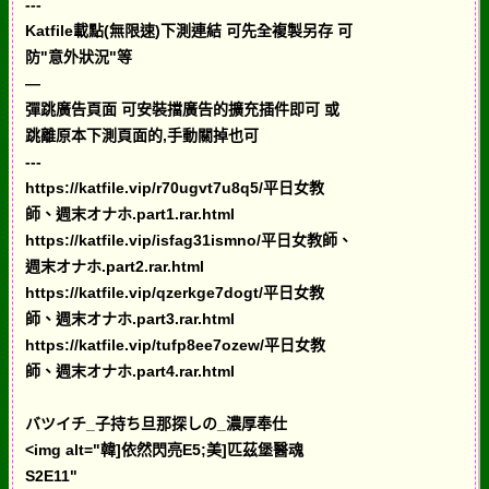
---
Katfile載點(無限速)下測連結 可先全複製另存 可
防"意外狀況"等
—
彈跳廣告頁面 可安裝擋廣告的擴充插件即可 或
跳離原本下測頁面的,手動關掉也可
---
https://katfile.vip/r70ugvt7u8q5/平日女教
師、週末オナホ.part1.rar.html
https://katfile.vip/isfag31ismno/平日女教師、
週末オナホ.part2.rar.html
https://katfile.vip/qzerkge7dogt/平日女教
師、週末オナホ.part3.rar.html
https://katfile.vip/tufp8ee7ozew/平日女教
師、週末オナホ.part4.rar.html
バツイチ_子持ち旦那探しの_濃厚奉仕
<img alt="韓]依然閃亮E5;美]匹茲堡醫魂
S2E11"