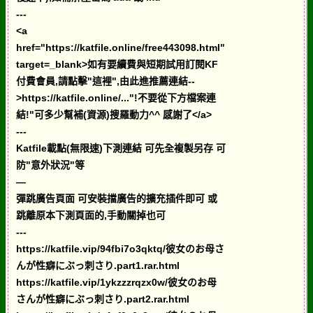
---
<a
href="https://katfile.online/free443098.html"
target=_blank>如有要續費與短期試用訂閱KF
付費會員,請點擊"這裡",由此進推薦連結--
>https://katfile.online/..."!不要從下方檔案連
結!"可多少幫補(資源)搜羅動力^^ 感謝了</a>
---
Katfile載點(無限速)下測連結 可先全複製另存 可
防"意外狀況"等
—
彈跳廣告頁面 可安裝擋廣告的擴充插件即可 或
跳離原本下測頁面的,手動關掉也可
---
https://katfile.vip/94fbi7o3qktq/彼女のお母さ
んが性癖にぶっ刺さり.part1.rar.html
https://katfile.vip/1ykzzzrqzx0w/彼女のお母
さんが性癖にぶっ刺さり.part2.rar.html