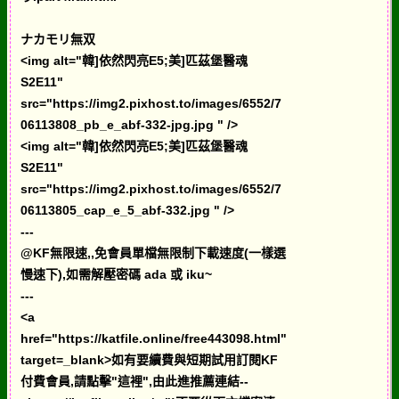
ナカモリ無双
<img alt="韓]依然閃亮E5;美]匹茲堡醫魂
S2E11"
src="https://img2.pixhost.to/images/6552/7
06113808_pb_e_abf-332-jpg.jpg " />
<img alt="韓]依然閃亮E5;美]匹茲堡醫魂
S2E11"
src="https://img2.pixhost.to/images/6552/7
06113805_cap_e_5_abf-332.jpg " />
---
@KF無限速,,免會員單檔無限制下載速度(一樣選
慢速下),如需解壓密碼 ada 或 iku~
---
<a
href="https://katfile.online/free443098.html"
target=_blank>如有要續費與短期試用訂閱KF
付費會員,請點擊"這裡",由此進推薦連結--