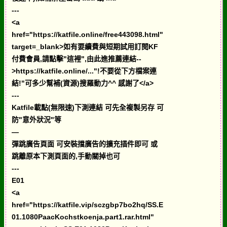
---
<a
href="https://katfile.online/free443098.html"
target=_blank>如有要續費與短期試用訂閱KF
付費會員,請點擊"這裡",由此進推薦連結--
>https://katfile.online/..."!不要從下方檔案連
結!"可多少幫補(資源)搜羅動力^^ 感謝了</a>
---
Katfile載點(無限速)下測連結 可先全複製另存 可
防"意外狀況"等
—
彈跳廣告頁面 可安裝擋廣告的擴充插件即可 或
跳離原本下測頁面的,手動關掉也可
---
E01
<a
href="https://katfile.vip/sczgbp7bo2hq/SS.E
01.1080PaacKochstkoenja.part1.rar.html"