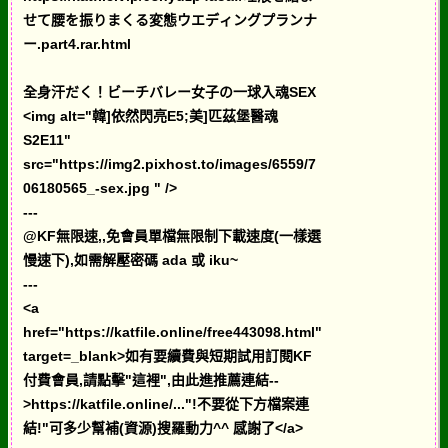
せて腰を振りまくる変態ウエディングプランナ
ー.part4.rar.html
全身汗だく！ビーチバレー女子の一球入魂SEX
<img alt="韓]依然閃亮E5;美]匹茲堡醫魂
S2E11"
src="https://img2.pixhost.to/images/6559/7
06180565_-sex.jpg " />
---
@KF無限速,,免會員單檔無限制下載速度(一樣選
慢速下),如需解壓密碼 ada 或 iku~
---
<a
href="https://katfile.online/free443098.html"
target=_blank>如有要續費與短期試用訂閱KF
付費會員,請點擊"這裡",由此進推薦連結--
>https://katfile.online/..."!不要從下方檔案連
結!"可多少幫補(資源)搜羅動力^^ 感謝了</a>