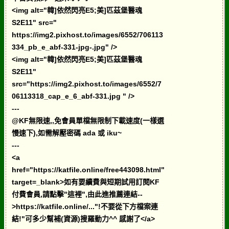
<img alt="韓]依然閃亮E5;美]匹茲堡醫魂
S2E11" src="
https://img2.pixhost.to/images/6552/706113
334_pb_e_abf-331-jpg-.jpg" />
<img alt="韓]依然閃亮E5;美]匹茲堡醫魂
S2E11"
src="https://img2.pixhost.to/images/6552/7
06113318_cap_e_6_abf-331.jpg " />
---
@KF無限速,,免會員單檔無限制下載速度(一樣選
慢速下),如需解壓密碼 ada 或 iku~
---
<a
href="https://katfile.online/free443098.html"
target=_blank>如有要續費與短期試用訂閱KF
付費會員,請點擊"這裡",由此進推薦連結--
>https://katfile.online/..."!不要從下方檔案連
結!"可多少幫補(資源)搜羅動力^^ 感謝了</a>