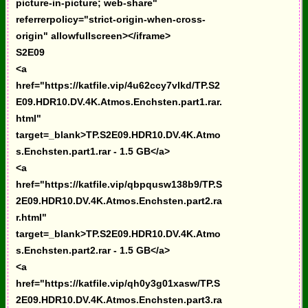
picture-in-picture; web-share"
referrerpolicy="strict-origin-when-cross-
origin" allowfullscreen></iframe>
S2E09
<a
href="https://katfile.vip/4u62ccy7vlkd/TP.S2
E09.HDR10.DV.4K.Atmos.Enchsten.part1.rar.
html"
target=_blank>TP.S2E09.HDR10.DV.4K.Atmo
s.Enchsten.part1.rar - 1.5 GB</a>
<a
href="https://katfile.vip/qbpqusw138b9/TP.S
2E09.HDR10.DV.4K.Atmos.Enchsten.part2.ra
r.html"
target=_blank>TP.S2E09.HDR10.DV.4K.Atmo
s.Enchsten.part2.rar - 1.5 GB</a>
<a
href="https://katfile.vip/qh0y3g01xasw/TP.S
2E09.HDR10.DV.4K.Atmos.Enchsten.part3.ra