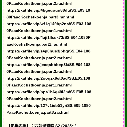
0PaacKochstkoenja.part2.rar.html
https://katfile.vip/4bgeuouu88du/SS.E03.10
80PaacKochstkoenja.part3.rar.html
https://katfile.vip/wf1q149hp2nc/SS.E03.108
0PaacKochstkoenja.part1.rar.html
https://katfile.vip/4aji1llssk73/SS.E04.1080P
aacKochstkoenja.part1.rar.html
https://katfile.vip/z4p0hus3jbhg/SS.E04.108
0PaacKochstkoenja.part2.rar.html
https://katfile.vip/jecqabbbep3k/SS.E04.108
0PaacKochstkoenja.part3.rar.html
https://katfile.vip/2ooqzx6ct0ad/SS.E05.108
0PaacKochstkoenja.part1.rar.html
https://katfile.vip/ppa1h6q49l2m/SS.E05.108
0PaacKochstkoenja.part2.rar.html
https://katfile.vip/127v1ieb51yr/SS.E05.1080
PaacKochstkoenja.part3.rar.html
【影集名稱】：匹茲堡醫魂 S2 (2025~ )