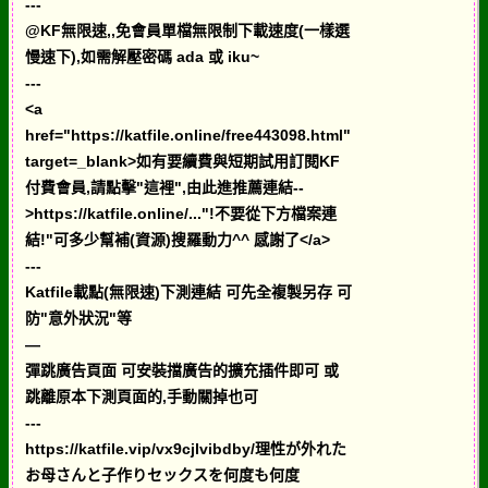
---
@KF無限速,,免會員單檔無限制下載速度(一樣選
慢速下),如需解壓密碼 ada 或 iku~
---
<a
href="https://katfile.online/free443098.html"
target=_blank>如有要續費與短期試用訂閱KF
付費會員,請點擊"這裡",由此進推薦連結--
>https://katfile.online/..."!不要從下方檔案連
結!"可多少幫補(資源)搜羅動力^^ 感謝了</a>
---
Katfile載點(無限速)下測連結 可先全複製另存 可
防"意外狀況"等
—
彈跳廣告頁面 可安裝擋廣告的擴充插件即可 或
跳離原本下測頁面的,手動關掉也可
---
https://katfile.vip/vx9cjlvibdby/理性が外れた
お母さんと子作りセックスを何度も何度