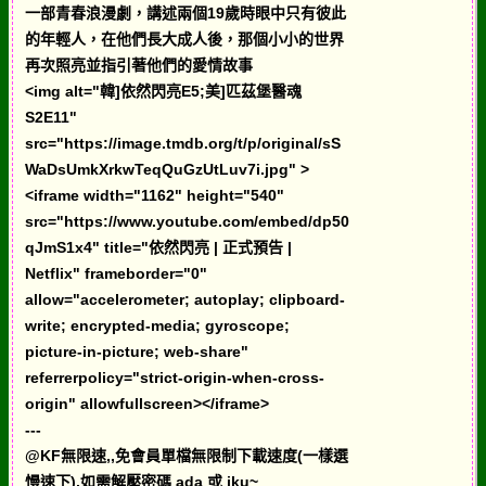
一部青春浪漫劇，講述兩個19歲時眼中只有彼此
的年輕人，在他們長大成人後，那個小小的世界
再次照亮並指引著他們的愛情故事
<img alt="韓]依然閃亮E5;美]匹茲堡醫魂
S2E11"
src="https://image.tmdb.org/t/p/original/sS
WaDsUmkXrkwTeqQuGzUtLuv7i.jpg" >
<iframe width="1162" height="540"
src="https://www.youtube.com/embed/dp50
qJmS1x4" title="依然閃亮 | 正式預告 |
Netflix" frameborder="0"
allow="accelerometer; autoplay; clipboard-
write; encrypted-media; gyroscope;
picture-in-picture; web-share"
referrerpolicy="strict-origin-when-cross-
origin" allowfullscreen></iframe>
---
@KF無限速,,免會員單檔無限制下載速度(一樣選
慢速下),如需解壓密碼 ada 或 iku~