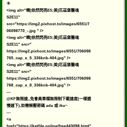
キ
<img alt="韓]依然閃亮E5;美]匹茲堡醫魂
S2E11"
src="https://img2.pixhost.to/images/6551/7
06098770_-.jpg " />
<img alt="韓]依然閃亮E5;美]匹茲堡醫魂
S2E11" src="
https://img2.pixhost.to/images/6551/706098
765_cap_e_5_336knb-404.jpg" />
<img alt="韓]依然閃亮E5;美]匹茲堡醫魂
S2E11" src="
https://img2.pixhost.to/images/6551/706098
768_cap_e_8_336knb-404.jpg" />
---
@KF無限速,,免會員單檔無限制下載速度(一樣選
慢速下),如需解壓密碼 ada 或 iku~
---
<a
href="https://katfile.online/free443098.html"