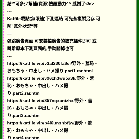
結!"可多少幫補(資源)搜羅動力^^ 感謝了</a>
---
Katfile載點(無限速)下測連結 可先全複製另存 可
防"意外狀況"等
—
彈跳廣告頁面 可安裝擋廣告的擴充插件即可 或
跳離原本下測頁面的,手動關掉也可
---
https://katfile.vip/v3al230fa8ci/野外・羞恥・
おもちゃ・中出し・ハメ撮り.part1.rar.html
https://katfile.vip/v96zh3wu5a3k/野外・羞
恥・おもちゃ・中出し・ハメ撮
り.part2.rar.html
https://katfile.vip/857vqxanizhx/野外・羞
恥・おもちゃ・中出し・ハメ撮
り.part3.rar.html
https://katfile.vip/b4l6unshbfjw/野外・羞
恥・おもちゃ・中出し・ハメ撮
り.part4.rar.html