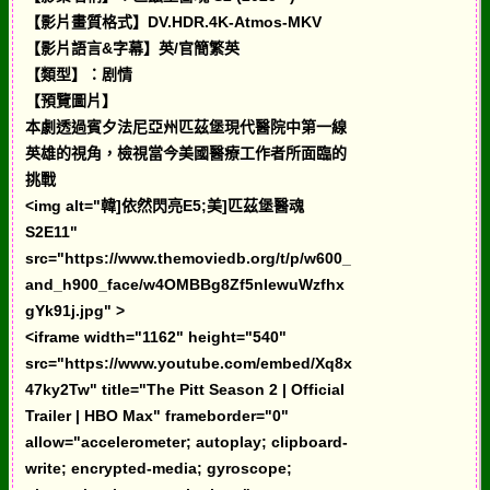
【影片畫質格式】DV.HDR.4K-Atmos-MKV
【影片語言&字幕】英/官簡繁英
【類型】：剧情
【預覽圖片】
本劇透過賓夕法尼亞州匹茲堡現代醫院中第一線
英雄的視角，檢視當今美國醫療工作者所面臨的
挑戰
<img alt="韓]依然閃亮E5;美]匹茲堡醫魂
S2E11"
src="https://www.themoviedb.org/t/p/w600_
and_h900_face/w4OMBBg8Zf5nIewuWzfhx
gYk91j.jpg" >
<iframe width="1162" height="540"
src="https://www.youtube.com/embed/Xq8x
47ky2Tw" title="The Pitt Season 2 | Official
Trailer | HBO Max" frameborder="0"
allow="accelerometer; autoplay; clipboard-
write; encrypted-media; gyroscope;