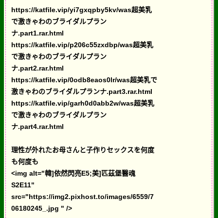
https://katfile.vip/yi7gxqpby5kv/was超美乳
で激きゃわのブライダルプラン
ナ.part1.rar.html
https://katfile.vip/p206c55zxdbp/was超美乳
で激きゃわのブライダルプラン
ナ.part2.rar.html
https://katfile.vip/0odb8eaos0lr/was超美乳で
激きゃわのブライダルプランナ.part3.rar.html
https://katfile.vip/garh0d0abb2w/was超美乳
で激きゃわのブライダルプラン
ナ.part4.rar.html
理性が外れたお母さんと子作りセックスを何度
も何度も
<img alt="韓]依然閃亮E5;美]匹茲堡醫魂
S2E11"
src="https://img2.pixhost.to/images/6559/7
06180245_.jpg " />