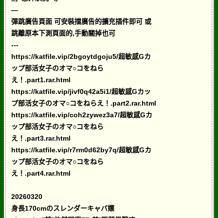
—
彈跳廣告頁面 可安裝擋廣告的擴充插件即可 或
跳離原本下測頁面的,手動關掉也可
---
https://katfile.vip/2bgoytdgoju5/超敏感Gカ
ップ部活女子のオマ○コをねら
え！.part1.rar.html
https://katfile.vip/jivf0q42a5i1/超敏感Gカッ
プ部活女子のオマ○コをねらえ！.part2.rar.html
https://katfile.vip/coh2zywez3a7/超敏感Gカ
ップ部活女子のオマ○コをねら
え！.part3.rar.html
https://katfile.vip/r7rm0d62by7q/超敏感Gカ
ップ部活女子のオマ○コをねら
え！.part4.rar.html
20260320
身長170cmのスレンダーキャバ嬢