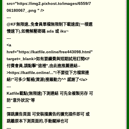
src="https://img2.pixhost.to/images/6559/7
06180067_.png " />
---
@KF無限速,,免會員單檔無限制下載速度(一樣選
慢速下),如需解壓密碼 ada 或 iku~
---
<a
href="https://katfile.online/free443098.html"
target=_blank>如有要續費與短期試用訂閱KF
付費會員,請點擊"這裡",由此進推薦連結--
>https://katfile.online/..."!不要從下方檔案連
結!"可多少幫補(資源)搜羅動力^^ 感謝了</a>
---
Katfile載點(無限速)下測連結 可先全複製另存 可
防"意外狀況"等
—
彈跳廣告頁面 可安裝擋廣告的擴充插件即可 或
跳離原本下測頁面的,手動關掉也可
---