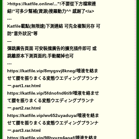
>https://katfile.online/..."!不要從下方檔案連
結!"可多少幫補(資源)搜羅動力^^ 感謝了</a>
---
Katfile載點(無限速)下測連結 可先全複製另存 可
防"意外狀況"等
—
彈跳廣告頁面 可安裝擋廣告的擴充插件即可 或
跳離原本下測頁面的,手動關掉也可
---
https://katfile.vip/8mygsvj8kneg/唾液を絡ま
せて腰を振りまくる変態ウエディングプランナ
ー.part1.rar.html
https://katfile.vip/5fdnofnd6ti9/唾液を絡ませ
て腰を振りまくる変態ウエディングプランナ
ー.part2.rar.html
https://katfile.vip/wv652uyaduya/唾液を絡ま
せて腰を振りまくる変態ウエディングプランナ
ー.part3.rar.html
https://katfile.vip/98hyuzp4aoaf/唾液を絡ま