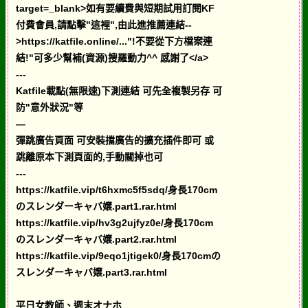
target=_blank>如有要續費與短期試用訂閱KF
付費會員,請點擊"這裡",由此進推薦連結--
>https://katfile.online/..."!不要從下方檔案連
結!"可多少幫補(資源)搜羅動力^^ 感謝了</a>
---
Katfile載點(無限速)下測連結 可先全複製另存 可
防"意外狀況"等
—
彈跳廣告頁面 可安裝擋廣告的擴充插件即可 或
跳離原本下測頁面的,手動關掉也可
---
https://katfile.vip/t6hxmc5f5sdq/身長170cm
のスレンダーキャバ嬢.part1.rar.html
https://katfile.vip/hv3g2ujfyz0e/身長170cm
のスレンダーキャバ嬢.part2.rar.html
https://katfile.vip/9eqo1jtigek0/身長170cmの
スレンダーキャバ嬢.part3.rar.html
平日女教師、週末オナホ