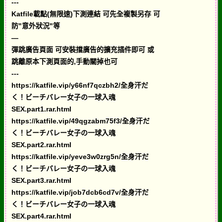
---
Katfile載點(無限速)下測連結 可先全複製另存 可
防"意外狀況"等
—
彈跳廣告頁面 可安裝擋廣告的擴充插件即可 或
跳離原本下測頁面的,手動關掉也可
---
https://katfile.vip/y66nf7qczbh2/全身汗だ
く！ビーチバレー女子の一球入魂
SEX.part1.rar.html
https://katfile.vip/49qgzabm75f3/全身汗だ
く！ビーチバレー女子の一球入魂
SEX.part2.rar.html
https://katfile.vip/yeve3w0zrg5n/全身汗だ
く！ビーチバレー女子の一球入魂
SEX.part3.rar.html
https://katfile.vip/job7dcb6cd7v/全身汗だ
く！ビーチバレー女子の一球入魂
SEX.part4.rar.html