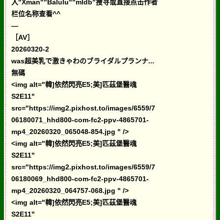
入"Xman""Balulu""mldb"搜寻或直接点击作者
栏位名称查看^^
—
［AV］
20260320-2
was超美乳で激きゃわのブライダルプランナ...
無碼
<img alt="韓]依然閃亮E5;美]匹茲堡醫魂
S2E11"
src="https://img2.pixhost.to/images/6559/7
06180071_hhd800-com-fc2-ppv-4865701-
mp4_20260320_065048-854.jpg " />
<img alt="韓]依然閃亮E5;美]匹茲堡醫魂
S2E11"
src="https://img2.pixhost.to/images/6559/7
06180069_hhd800-com-fc2-ppv-4865701-
mp4_20260320_064757-068.jpg " />
<img alt="韓]依然閃亮E5;美]匹茲堡醫魂
S2E11"