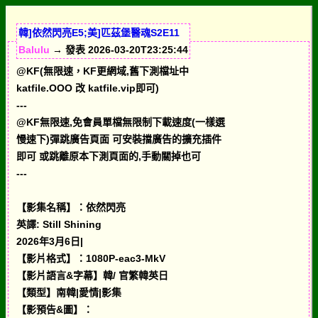
韓]依然閃亮E5;美]匹茲堡醫魂S2E11
Balulu
→ 發表 2026-03-20T23:25:44
@KF(無限速，KF更網域,舊下測檔址中
katfile.OOO 改 katfile.vip即可)
---
@KF無限速,免會員單檔無限制下載速度(一樣選
慢速下)彈跳廣告頁面 可安裝擋廣告的擴充插件
即可 或跳離原本下測頁面的,手動關掉也可
---
【影集名稱】：依然閃亮
英譯: Still Shining
2026年3月6日|
【影片格式】：1080P-eac3-MkV
【影片語言&字幕】韓/ 官繁韓英日
【類型】南韓|愛情|影集
【影預告&圖】：