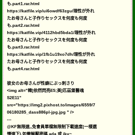
も.part1.rar.html
https://katfile.vip/ui6owdf63zgu/理性が外れ
たお母さんと子作りセックスを何度も何度
も.part2.rar.html
https://katfile.vip/4112hbd5bda1/理性が外れ
たお母さんと子作りセックスを何度も何度
も.part3.rar.html
https://katfile.vip/1fb1u19xo7dh/理性が外れ
たお母さんと子作りセックスを何度も何度
も.part4.rar.html
彼女のお母さんが性癖にぶっ刺さり
<img alt="韓]依然閃亮E5;美]匹茲堡醫魂
S2E11"
src="https://img2.pixhost.to/images/6559/7
06180285_dass886pl-jpg.jpg " />
---
@KF無限速,,免會員單檔無限制下載速度(一樣選
慢速下),如需解壓密碼 ada 或 iku~