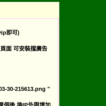
vip即可)
告頁面 可安裝擋廣告
03-30-215613.png "
完單個後,換IP外跟增加