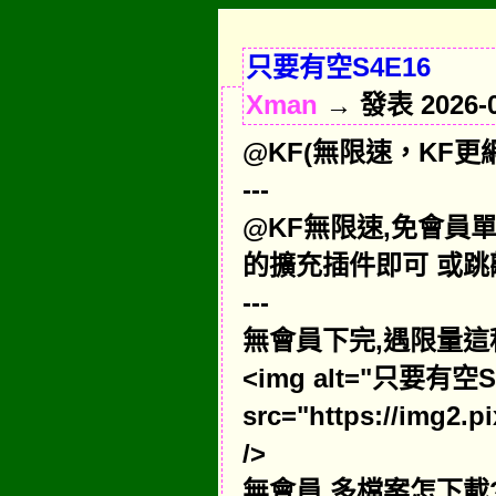
只要有空S4E16
Xman
→ 發表 2026-04
@KF(無限速，KF更網域,
---
@KF無限速,免會員
的擴充插件即可 或跳
---
無會員下完,遇限量這種
<img alt="只要有空S
src="https://img2.p
/>
無會員,多檔案怎下載?