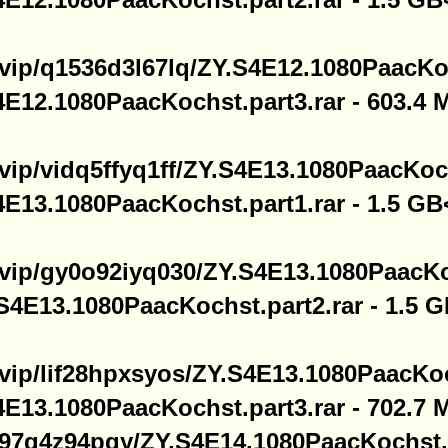
le.vip/q1536d3l67lq/ZY.S4E12.1080PaacKo
E12.1080PaacKochst.part3.rar - 603.4 
e.vip/vidq5ffyq1ff/ZY.S4E13.1080PaacKoc
E13.1080PaacKochst.part1.rar - 1.5 GB
le.vip/gy0o92iyq030/ZY.S4E13.1080PaacKo
S4E13.1080PaacKochst.part2.rar - 1.5 
e.vip/lif28hpxsyos/ZY.S4E13.1080PaacKoc
E13.1080PaacKochst.part3.rar - 702.7 
/dk97q4z94pqy/ZY.S4E14.1080PaacKochst.