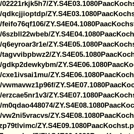
ine/02221rkjk5h7/ZY.S4E03.1080PaacKochs
ine/qdkcjjioptdp/ZY.S4E03.1080PaacKochst
ne/feifo76qf106/ZY.S4E04.1080PaacKochst
ine/6szbll22wbeb/ZY.S4E04.1080PaacKochs
ine/q6eyroar3r1e/ZY.S4E05.1080PaacKochs
ine/tagvvibpbwz2/ZY.S4E05.1080PaacKochs
ine/gdkp2dewkybm/ZY.S4E06.1080PaacKoc
ine/cxe1ivsai1mu/ZY.S4E06.1080PaacKochs
ine/vwmavwz1p96f/ZY.S4E07.1080PaacKoch
ine/erzcae5nr1v3/ZY.S4E07.1080PaacKochs
ine/m0qdao448074/ZY.S4E08.1080PaacKoch
ine/vw2ni5vracvs/ZY.S4E08.1080PaacKochs
/66zp79tlvimc/ZY.S4E09.1080PaacKochst.p