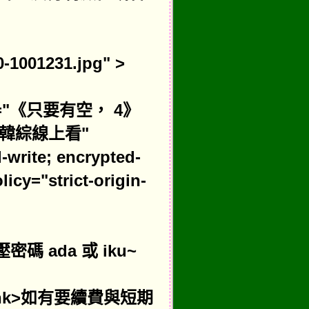
0-1001231.jpg" >
itle="《只要有空， 4》
韓綜線上看"
-write; encrypted-
icy="strict-origin-
 ada 或 iku~
et=_blank>如有要續費與短期