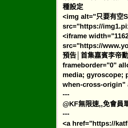
種設定
<img alt="只要有空S
src="https://img1.p
<iframe width="116
src="https://www
預告│首集嘉賓李帝勳
frameborder="0" all
media; gyroscope; pi
when-cross-origin" 
---
@KF無限速,,免會員單
---
<a href="https://k