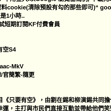
cookie(清除預設有勾的那些即可)“ goo
是1小時..
試短期訂閱KF付費會員
空S4
ac-MkV
/官簡繁-隨更
節目《只要有空》，由劉在錫和柳演錫共同擔
幸運，主打與市民們直接互動並帶給他們笑