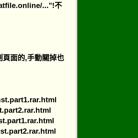
.online/..."!不
測頁面的,手動關掉也
t.part1.rar.html
.part2.rar.html
t.part1.rar.html
t.part2.rar.html