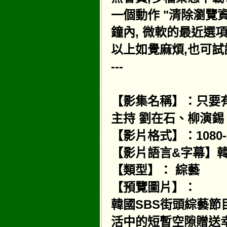
一個動作 "清除瀏覽資料
鐘內, 微軟的最近選項
以上如覺麻煩,也可試
---
【影集名稱】：只要有
主持 劉在石、柳演錫
【影片格式】：1080-a
【影片語言&字幕】韓
【類型】： 綜藝
【預覽圖片】：
韓國SBS街頭綜藝
活中的短暫空隙贈送