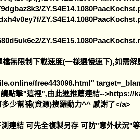
/is79dgbaz8k3/ZY.S4E14.1080PaacKochst.p
/ecdxh4v0ey7f/ZY.S4E14.1080PaacKochst.p
/t2580d5uk6e2/ZY.S4E15.1080PaacKochst.r
檔無限制下載速度(一樣選慢速下),如需解壓密碼
atfile.online/free443098.html" targ
這裡",由此進推薦連結-->https://katfile
多少幫補(資源)搜羅動力^^ 感謝了</a>
速)下測連結 可先全複製另存 可防"意外狀況"等