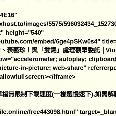
4E16"
ixhost.to/images/5575/596032434_15273
2" height="540"
.youtube.com/embed/6ge4pSKw0s4" t
、表藝珍！與「雙錫」處理觀眾委託 │Viu
ow="accelerometer; autoplay; clipboard
cture-in-picture; web-share" referrerpol
allowfullscreen></iframe>
檔無限制下載速度(一樣選慢速下),如需解壓密碼
atfile.online/free443098.html" targ