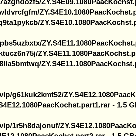
/0b7azgndozf5/ZY.S4E09.1080PaacKochst.p
/z0wldvrcfgfm/ZY.S4E10.1080PaacKochst.p
/hrq9ta1pykcb/ZY.S4E10.1080PaacKochst.p
/fmpbs5uzbxtx/ZY.S4E11.1080PaacKochst.p
/1sktucz6n75j/ZY.S4E11.1080PaacKochst.pa
/o38iia5bmtwq/ZY.S4E11.1080PaacKochst.p
le.vip/g61kuk2kmt52/ZY.S4E12.1080PaacK
S4E12.1080PaacKochst.part1.rar - 1.5 
le.vip/1r5h8dajonuf/ZY.S4E12.1080PaacKo
E12.1080PaacKochst.part2.rar - 1.5 GB