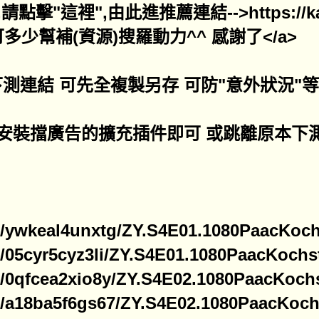
這裡",由此進推薦連結-->https://katfile
多少幫補(資源)搜羅動力^^ 感謝了</a>
速)下測連結 可先全複製另存 可防"意外狀況"等
安裝擋廣告的擴充插件即可 或跳離原本下
ine/ywkeal4unxtg/ZY.S4E01.1080PaacKochs
ne/05cyr5cyz3li/ZY.S4E01.1080PaacKochst
ine/0qfcea2xio8y/ZY.S4E02.1080PaacKochs
ine/a18ba5f6gs67/ZY.S4E02.1080PaacKochs