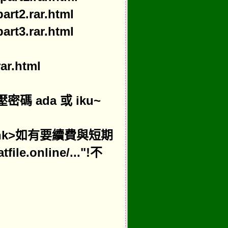
art2.rar.html
art3.rar.html
ar.html
 ada 或 iku~
et=_blank>如有要續費與短期
.online/..."!不