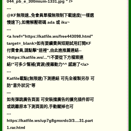
044_pb_e_300mium-1331.jpg " />
---
@KF無限速,,免會員單檔無限制下載速度(一樣選
慢速下),如需解壓密碼 ada 或 iku~
---
<a href="https://katfile.ws/free443098.html"
target=_blank>如有要續費與短期試用訂閱KF
付費會員,請點擊"這裡",由此進推薦連結--
>https://katfile.ws/..."!不要從下方檔案連
結!"可多少幫補(資源)搜羅動力^^ 感謝了</a>
---
Katfile載點(無限速)下測連結 可先全複製另存 可
防"意外狀況"等
—
如有彈跳廣告頁面 可安裝擋廣告的擴充插件即可
或跳離原本下測頁面的,手動關掉也可
---
https://katfile.ws/up7g8gmxrdc3/3....31.part
1.rar.html