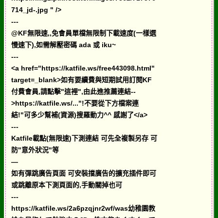
714_jd-.jpg " />
---
@KF無限速,,免會員單檔無限制下載速度(一樣選
慢速下),如需解壓密碼 ada 或 iku~
---
<a href="https://katfile.ws/free443098.html"
target=_blank>如有要續費與短期試用訂閱KF
付費會員,請點擊"這裡",由此進推薦連結--
>https://katfile.ws/..."!不要從下方檔案連
結!"可多少幫補(資源)搜羅動力^^ 感謝了</a>
---
Katfile載點(無限速)下測連結 可先全複製另存 可
防"意外狀況"等
—
如有彈跳廣告頁面 可安裝擋廣告的擴充插件即可
或跳離原本下測頁面的,手動關掉也可
---
https://katfile.ws/2a6pzqjnr2wf/was幼稚園教