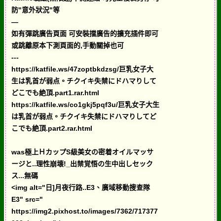
防"意外狀況"等
—
如有彈跳廣告頁面 可安裝擋廣告的擴充插件即可
或跳離原本下測頁面的,手動關掉也可
---
https://katfile.ws/47zoptbkdzsg/巨乳女子大
生は乳首が弱点。チクイキ失禁にドハマりして
どこでも絶頂.part1.rar.html
https://katfile.ws/co1gkj5pqf3u/巨乳女子大生
は乳首が弱点。チクイキ失禁にドハマりしてど
こでも絶頂.part2.rar.html
was極上ＨカップS級美女の密着オイルマッサ
ージと..理性崩壊!_出禁覚悟の生中出しセック
ス...無碼
<img alt="日]月夜行路..E3、廣域移動搜查隊
E3" src="
https://img2.pixhost.to/images/7362/717377