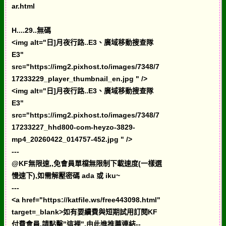
ar.html
H....29..無碼
<img alt="日]月夜行路..E3、廣域移動搜查隊
E3"
src="https://img2.pixhost.to/images/7348/7
17233229_player_thumbnail_en.jpg " />
<img alt="日]月夜行路..E3、廣域移動搜查隊
E3"
src="https://img2.pixhost.to/images/7348/7
17233227_hhd800-com-heyzo-3829-
mp4_20260422_014757-452.jpg " />
---
@KF無限速,,免會員單檔無限制下載速度(一樣選
慢速下),如需解壓密碼 ada 或 iku~
---
<a href="https://katfile.ws/free443098.html"
target=_blank>如有要續費與短期試用訂閱KF
付費會員,請點擊"這裡",由此進推薦連結--