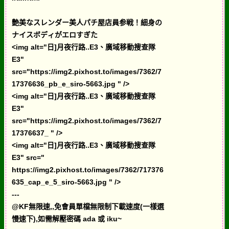
艶美なスレンダー美人パチ屋店員参戦！細身の
ナイスボディがエロすぎた
<img alt="日]月夜行路..E3、廣域移動搜查隊
E3"
src="https://img2.pixhost.to/images/7362/7
17376636_pb_e_siro-5663.jpg " />
<img alt="日]月夜行路..E3、廣域移動搜查隊
E3"
src="https://img2.pixhost.to/images/7362/7
17376637_ " />
<img alt="日]月夜行路..E3、廣域移動搜查隊
E3" src="
https://img2.pixhost.to/images/7362/717376
635_cap_e_5_siro-5663.jpg " />
---
@KF無限速,,免會員單檔無限制下載速度(一樣選
慢速下),如需解壓密碼 ada 或 iku~