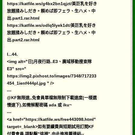
https://katfile.ws/g4bx2bn1qjzt/美巨乳を好き
放題揉みしだき。頼めば即フェラ、生ハメ、中
出.part1.rar.html
https://katfile.ws/odlq5lyek1dt/美巨乳を好き
放題揉みしだき。頼めば即フェラ、生ハメ、中
出.part2.rar.html
I...44.
<img alt="日]月夜行路..E3、廣域移動搜查隊
E3" src="
https://img2.pixhost.to/images/7348/717233
454_1ienf444pl.jpg " />
---
@KF無限速,,免會員單檔無限制下載速度(一樣選
慢速下),如需解壓密碼 ada 或 iku~
---
<a href="https://katfile.ws/free443098.html"
target=_blank>如有要續費與短期試用訂閱KF
付費會員,請點擊"這裡",由此進推薦連結--