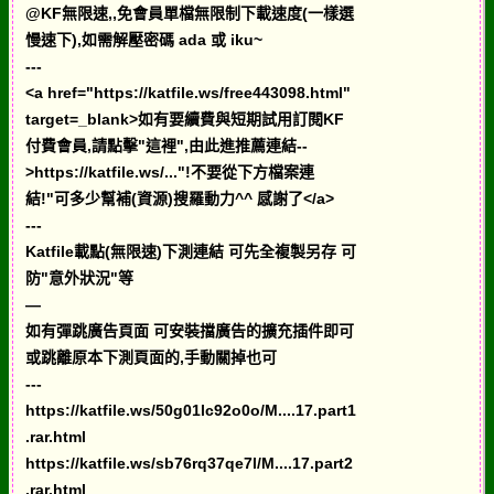
@KF無限速,,免會員單檔無限制下載速度(一樣選
慢速下),如需解壓密碼 ada 或 iku~
---
<a href="https://katfile.ws/free443098.html"
target=_blank>如有要續費與短期試用訂閱KF
付費會員,請點擊"這裡",由此進推薦連結--
>https://katfile.ws/..."!不要從下方檔案連
結!"可多少幫補(資源)搜羅動力^^ 感謝了</a>
---
Katfile載點(無限速)下測連結 可先全複製另存 可
防"意外狀況"等
—
如有彈跳廣告頁面 可安裝擋廣告的擴充插件即可
或跳離原本下測頁面的,手動關掉也可
---
https://katfile.ws/50g01lc92o0o/M....17.part1
.rar.html
https://katfile.ws/sb76rq37qe7l/M....17.part2
.rar.html