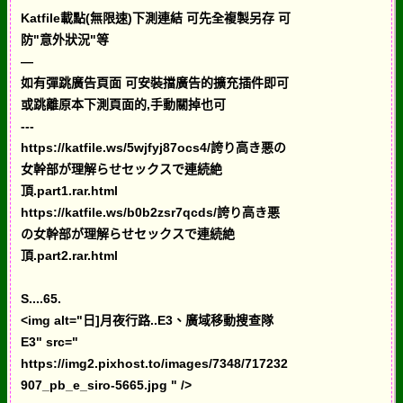
Katfile載點(無限速)下測連結 可先全複製另存 可
防"意外狀況"等
—
如有彈跳廣告頁面 可安裝擋廣告的擴充插件即可
或跳離原本下測頁面的,手動關掉也可
---
https://katfile.ws/5wjfyj87ocs4/誇り高き悪の
女幹部が理解らせセックスで連続絶
頂.part1.rar.html
https://katfile.ws/b0b2zsr7qcds/誇り高き悪
の女幹部が理解らせセックスで連続絶
頂.part2.rar.html
S....65.
<img alt="日]月夜行路..E3、廣域移動搜查隊
E3" src="
https://img2.pixhost.to/images/7348/717232
907_pb_e_siro-5665.jpg " />