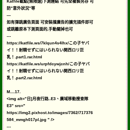
Katfile載點(無限速)下測連結 可先全複製另存 可
防"意外狀況"等
—
如有彈跳廣告頁面 可安裝擋廣告的擴充插件即可
或跳離原本下測頁面的,手動關掉也可
---
https://katfile.ws/7klqun4s4lhx/この子ヤバ
イ！！射精せずにはいられない関西ロリ巨
乳！.part1.rar.html
https://katfile.ws/urpfdcywjcnh/この子ヤバ
イ！！射精せずにはいられない関西ロリ巨
乳！.part2.rar.html
M....17.
<img alt="日]月夜行路..E3、廣域移動搜查隊
E3" src="
https://img2.pixhost.to/images/7362/717376
584_mmgh017pl.jpg " />
---