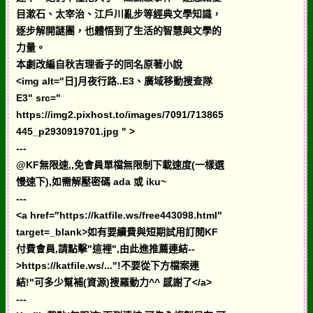
目漱石、太宰治、江戶川亂步等經典文學知識，
逐步解開謎團，也體悟到了生活的智慧與文學的
力量。
本劇改編自秋吉理香子的同名原著小說
<img alt="日]月夜行路..E3、廣域移動搜查隊
E3" src="
https://img2.pixhost.to/images/7091/713865
445_p2930919701.jpg " >
---
@KF無限速,,免會員單檔無限制下載速度(一樣選
慢速下),如需解壓密碼 ada 或 iku~
---
<a href="https://katfile.ws/free443098.html"
target=_blank>如有要續費與短期試用訂閱KF
付費會員,請點擊"這裡",由此進推薦連結--
>https://katfile.ws/..."!不要從下方檔案連
結!"可多少幫補(資源)搜羅動力^^ 感謝了</a>
---