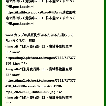
諭を目指して勉強中のJD...性本能をくすぐって
中出.part1.rar.html
https://katfile.ws/pqxz0xco64it/was幼稚園教
諭を目指して勉強中のJD...性本能をくすぐって
中出.part2.rar.html
wasFカップの美巨乳がぶるんぶるん揺らして
乱れまくる♡…無碼
<img alt="日]月夜行路..E3、廣域移動搜查隊
E3" src="
https://img2.pixhost.to/images/7362/717377
350_f.jpg " />
<img alt="日]月夜行路..E3、廣域移動搜查隊
E3" src="
https://img2.pixhost.to/images/7362/717377
428_hhd800-com-fc2-ppv-4881990-
mp4_20260422_150033-899.jpg " />
<img alt="日]月夜行路..E3、廣域移動搜查隊
E3"