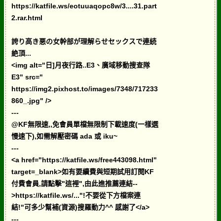
https://katfile.ws/eotuuaqopc8w/3....31.part
2.rar.html
誇り高き悪の女幹部が理解らせセックスで連続
絶頂...
<img alt="日]月夜行路..E3、廣域移動搜查隊
E3" src="
https://img2.pixhost.to/images/7348/717233
860_.jpg" />
---
@KF無限速,,免會員單檔無限制下載速度(一樣選
慢速下),如需解壓密碼 ada 或 iku~
---
<a href="https://katfile.ws/free443098.html"
target=_blank>如有要續費與短期試用訂閱KF
付費會員,請點擊"這裡",由此進推薦連結--
>https://katfile.ws/..."!不要從下方檔案連
結!"可多少幫補(資源)搜羅動力^^ 感謝了</a>
---