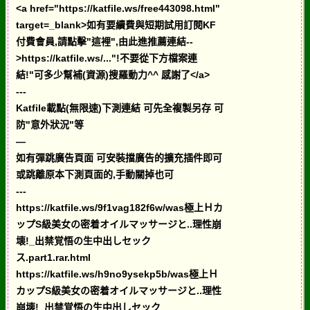
<a href="https://katfile.ws/free443098.html"
target=_blank>如有要續費與短期試用訂閱KF
付費會員,請點擊"這裡",由此進推薦連結--
>https://katfile.ws/..."!不要從下方檔案連
結!"可多少幫補(資源)搜羅動力^^ 感謝了</a>
---
Katfile載點(無限速)下測連結 可先全複製另存 可
防"意外狀況"等
—
如有彈跳廣告頁面 可安裝擋廣告的擴充插件即可
或跳離原本下測頁面的,手動關掉也可
---
https://katfile.ws/9f1vag182f6w/was極上Ｈカ
ップS級美女の密着オイルマッサージと..理性崩
壊!_出禁覚悟の生中出しセック
ス.part1.rar.html
https://katfile.ws/h9no9ysekp5b/was極上Ｈ
カップS級美女の密着オイルマッサージと..理性
崩壊!_出禁覚悟の生中出しセック