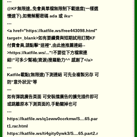
---
@KF無限速,,免會員單檔無限制下載速度(一樣選
慢速下),如需解壓密碼 ada 或 iku~
---
<a href="https://katfile.ws/free443098.html"
target=_blank>如有要續費與短期試用訂閱KF
付費會員,請點擊"這裡",由此進推薦連結--
>https://katfile.ws/..."!不要從下方檔案連
結!"可多少幫補(資源)搜羅動力^^ 感謝了</a>
---
Katfile載點(無限速)下測連結 可先全複製另存 可
防"意外狀況"等
—
如有彈跳廣告頁面 可安裝擋廣告的擴充插件即可
或跳離原本下測頁面的,手動關掉也可
---
https://katfile.ws/q1eww0ccrkmw/S....65.par
t1.rar.html
https://katfile.ws/ti4gity0ywk3/S....65.part2.r