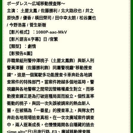
ボーダレス～広域移動捜査隊～
主演： 土屋太鳳 / 佐藤勝利 / 北大路欣也 / 井之
原快彥 / 優香 / 橫田榮司 / 田中幸太朗 / 松谷鷹也
/ 今野浩喜 / 菅生新樹
【影片格式】：1080P-aac-MkV
【影片語言&字幕】日 /官繁
【類型】：劇情
【影預告&圖】
非職業組刑警仲澤桃子（土屋太鳳飾）與新人刑
警黃澤蕾（佐藤勝利飾）同屬警視廳“移動搜查
課”，這是一個駕駛多功能搜查卡車奔赴各地調
查案件的特殊部門。當案件跨越多個地區時，警
視廳與各地警察之間常因管轄權產生對立，而移
動搜查課正是為打破這種局面而設立。個性直率
衝動的桃子，與因一次失誤被調來的熱血新人
蕾，在被稱為「一番星」的搜查車上，與隊友們
奔赴各地現場追查真相。在一次次廣域案件調查
中，兩人逐漸成長，也慢慢揭開各自隱藏的過去
<img alt="日]月夜行路..E3、廣域移動搜查隊