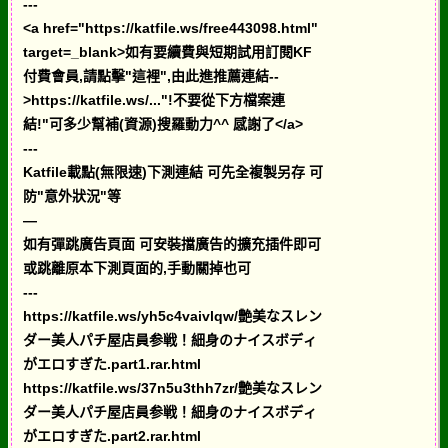
---
<a href="https://katfile.ws/free443098.html"
target=_blank>如有要續費與短期試用訂閱KF
付費會員,請點擊"這裡",由此進推薦連結--
>https://katfile.ws/..."!不要從下方檔案連
結!"可多少幫補(資源)搜羅動力^^ 感謝了</a>
---
Katfile載點(無限速)下測連結 可先全複製另存 可
防"意外狀況"等
—
如有彈跳廣告頁面 可安裝擋廣告的擴充插件即可
或跳離原本下測頁面的,手動關掉也可
---
https://katfile.ws/yh5c4vaivlqw/艶美なスレン
ダー美人パチ屋店員参戦！細身のナイスボディ
がエロすぎた.part1.rar.html
https://katfile.ws/37n5u3thh7zr/艶美なスレン
ダー美人パチ屋店員参戦！細身のナイスボディ
がエロすぎた.part2.rar.html