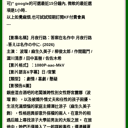
可)“ google的可選最近15分鐘內, 微軟的最近選
項是1小時..
以上如覺麻煩,也可試試短期訂閱KF付費會員
---
【影集名稱】月夜行路：答案在名作中 月夜行路
-答えは名作の中に- (2026)
主演： 波瑠 / 麻生久美子 / 柳俊太郎 / 作間龍鬥 /
澀川清彥 / 田中直樹 / 佐佐木希
【影片格式】：1080P-aac-MkV
【影片語言&字幕】日 /官繁
【類型】：劇情 / 喜劇 / 懸疑
【影預告&圖】
銀座混合酒吧的老闆兼跨性別女性野宮露娜（波
瑠 飾），以及被婚外情丈夫和任性的孩子困擾、
生活充滿煩惱的家庭主婦澤辻涼子（麻生久美子
飾），性格迥異卻意外搭檔的兩人，在意外的相
遇后踏上尋找涼子大學前男友的大阪之旅。 在旅
途中，她們不僅捲入了一起謀殺事件，還憑藉夏