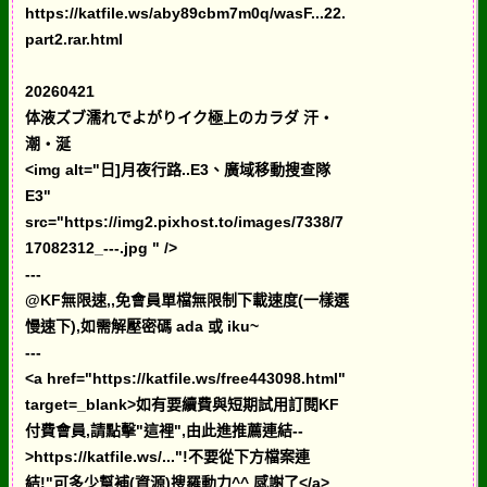
https://katfile.ws/aby89cbm7m0q/wasF...22.
part2.rar.html
20260421
体液ズブ濡れでよがりイク極上のカラダ 汗・
潮・涎
<img alt="日]月夜行路..E3、廣域移動搜查隊
E3"
src="https://img2.pixhost.to/images/7338/7
17082312_---.jpg " />
---
@KF無限速,,免會員單檔無限制下載速度(一樣選
慢速下),如需解壓密碼 ada 或 iku~
---
<a href="https://katfile.ws/free443098.html"
target=_blank>如有要續費與短期試用訂閱KF
付費會員,請點擊"這裡",由此進推薦連結--
>https://katfile.ws/..."!不要從下方檔案連
結!"可多少幫補(資源)搜羅動力^^ 感謝了</a>