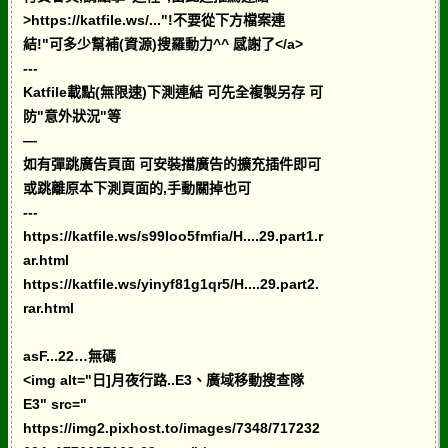
>https://katfile.ws/..."!不要從下方檔案連
結!"可多少幫補(資源)搜羅動力^^ 感謝了</a>
---
Katfile載點(無限速)下測連結 可先全複製另存 可
防"意外狀況"等
—
如有彈跳廣告頁面 可安裝擋廣告的擴充插件即可
或跳離原本下測頁面的,手動關掉也可
---
https://katfile.ws/s99loo5fmfia/H....29.part1.r
ar.html
https://katfile.ws/yinyf81g1qr5/H....29.part2.
rar.html
asF...22…無碼
<img alt="日]月夜行路..E3、廣域移動搜查隊
E3" src="
https://img2.pixhost.to/images/7348/717232