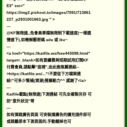
E3" src="
https://img2.pixhost.to/images/7091/713861
227_p2931001663.jpg " >
---
@KF無限速,,免會員單檔無限制下載速度(一樣選
慢速下),如需解壓密碼 ada 或 iku~
---
<a href="https://katfile.ws/free443098.html"
target=_blank>如有要續費與短期試用訂閱KF
付費會員,請點擊"這裡",由此進推薦連結--
>https://katfile.ws/..."!不要從下方檔案連
結!"可多少幫補(資源)搜羅動力^^ 感謝了</a>
---
Katfile載點(無限速)下測連結 可先全複製另存 可
防"意外狀況"等
—
如有彈跳廣告頁面 可安裝擋廣告的擴充插件即可
或跳離原本下測頁面的,手動關掉也可