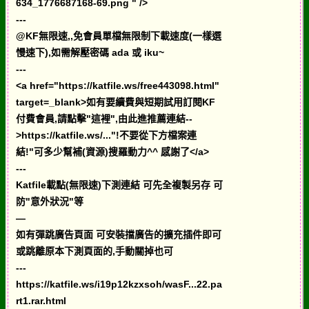
634_1776687168-69.png " />
---
@KF無限速,,免會員單檔無限制下載速度(一樣選
慢速下),如需解壓密碼 ada 或 iku~
---
<a href="https://katfile.ws/free443098.html"
target=_blank>如有要續費與短期試用訂閱KF
付費會員,請點擊"這裡",由此進推薦連結--
>https://katfile.ws/..."!不要從下方檔案連
結!"可多少幫補(資源)搜羅動力^^ 感謝了</a>
---
Katfile載點(無限速)下測連結 可先全複製另存 可
防"意外狀況"等
—
如有彈跳廣告頁面 可安裝擋廣告的擴充插件即可
或跳離原本下測頁面的,手動關掉也可
---
https://katfile.ws/i19p12kzxsoh/wasF...22.pa
rt1.rar.html