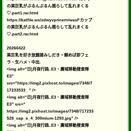
の美巨乳がぶるんぶるん揺らして乱れまくる
♡.part1.rar.html
https://katfile.ws/zdwyvprinern/wasFカップ
の美巨乳がぶるんぶるん揺らして乱れまくる
♡.part2.rar.html
20260422
美巨乳を好き放題揉みしだき。頼めば即フェ
ラ、生ハメ、中出.
<img alt="日]月夜行路..E3、廣域移動搜查隊
E3"
src="https://img2.pixhost.to/images/7348/7
17233533_ " />
<img alt="日]月夜行路..E3、廣域移動搜查隊
E3" src="
https://img2.pixhost.to/images/7348/717233
528_cap_e_4_300mium-1293.jpg" />
<img alt="日]月夜行路..E3、廣域移動搜查隊