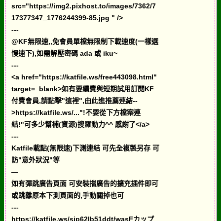
src="https://img2.pixhost.to/images/7362/7
17377347_1776244399-85.jpg " />
---
@KF無限速,,免會員單檔無限制下載速度(一樣選
慢速下),如需解壓密碼 ada 或 iku~
---
<a href="https://katfile.ws/free443098.html"
target=_blank>如有要續費與短期試用訂閱KF
付費會員,請點擊"這裡",由此進推薦連結--
>https://katfile.ws/..."!不要從下方檔案連
結!"可多少幫補(資源)搜羅動力^^ 感謝了</a>
---
Katfile載點(無限速)下測連結 可先全複製另存 可
防"意外狀況"等
—
如有彈跳廣告頁面 可安裝擋廣告的擴充插件即可
或跳離原本下測頁面的,手動關掉也可
---
https://katfile.ws/sjp62lb51ddt/wasFカップ