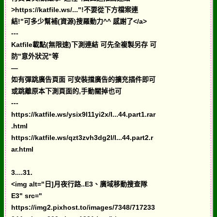
>https://katfile.ws/..."!不要從下方檔案連
結!"可多少幫補(資源)搜羅動力^^ 感謝了</a>
---
Katfile載點(無限速)下測連結 可先全複製另存 可
防"意外狀況"等
—
如有彈跳廣告頁面 可安裝擋廣告的擴充插件即可
或跳離原本下測頁面的,手動關掉也可
---
https://katfile.ws/ysix9l11yi2x/I...44.part1.rar
.html
https://katfile.ws/qzt3zvh3dg2l/I...44.part2.r
ar.html
3....31.
<img alt="日]月夜行路..E3、廣域移動搜查隊
E3" src="
https://img2.pixhost.to/images/7348/717233