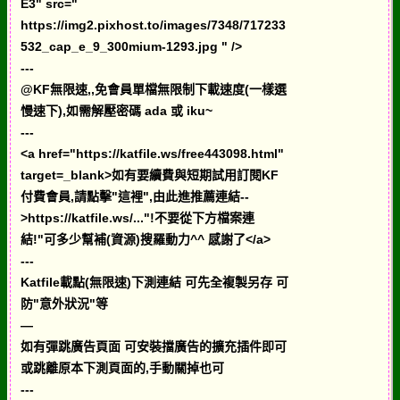
E3" src="
https://img2.pixhost.to/images/7348/717233
532_cap_e_9_300mium-1293.jpg " />
---
@KF無限速,,免會員單檔無限制下載速度(一樣選
慢速下),如需解壓密碼 ada 或 iku~
---
<a href="https://katfile.ws/free443098.html"
target=_blank>如有要續費與短期試用訂閱KF
付費會員,請點擊"這裡",由此進推薦連結--
>https://katfile.ws/..."!不要從下方檔案連
結!"可多少幫補(資源)搜羅動力^^ 感謝了</a>
---
Katfile載點(無限速)下測連結 可先全複製另存 可
防"意外狀況"等
—
如有彈跳廣告頁面 可安裝擋廣告的擴充插件即可
或跳離原本下測頁面的,手動關掉也可
---