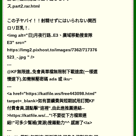
ス.part2.rar.html
この子ヤバイ！！射精せずにはいられない関西
ロリ巨乳！.
<img alt="日]月夜行路..E3、廣域移動搜查隊
E3" src="
https://img2.pixhost.to/images/7362/717376
523_-.jpg " />
---
@KF無限速,,免會員單檔無限制下載速度(一樣選
慢速下),如需解壓密碼 ada 或 iku~
---
<a href="https://katfile.ws/free443098.html"
target=_blank>如有要續費與短期試用訂閱KF
付費會員,請點擊"這裡",由此進推薦連結--
>https://katfile.ws/..."!不要從下方檔案連
結!"可多少幫補(資源)搜羅動力^^ 感謝了</a>
---