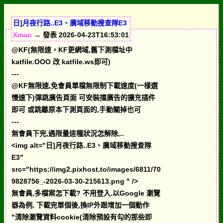
日]月夜行路..E3、廣域移動搜查隊E3
Xman
→ 發表 2026-04-23T16:53:01
@KF(無限速，KF更網域,舊下測檔址中
katfile.OOO 改 katfile.ws即可)
---
@KF無限速,免會員單檔無限制下載速度(一樣選
慢速下)彈跳廣告頁面 可安裝擋廣告的擴充插件
即可 或跳離原本下測頁面的,手動關掉也可
---
無會員下完,遇限量這種狀況怎解除,..
<img alt="日]月夜行路..E3、廣域移動搜查隊
E3"
src="https://img2.pixhost.to/images/6811/70
9828756_-2026-03-30-215613.png " />
無會員,多檔案怎下載? 不用登入.以Google 瀏覽
器為例, 下載完單個後,換IP外跟增加一個動作
"清除瀏覽資料cookie(清除預設有勾的那些即