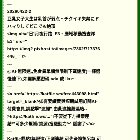
—
20260422-2
巨乳女子大生は乳首が弱点。チクイキ失禁にド
ハマりしてどこでも絶頂
<img alt="日]月夜行路..E3、廣域移動搜查隊
E3" src="
https://img2.pixhost.to/images/7362/717376
446_ " />
---
@KF無限速,,免會員單檔無限制下載速度(一樣選
慢速下),如需解壓密碼 ada 或 iku~
---
<a href="https://katfile.ws/free443098.html"
target=_blank>如有要續費與短期試用訂閱KF
付費會員,請點擊"這裡",由此進推薦連結--
>https://katfile.ws/..."!不要從下方檔案連
結!"可多少幫補(資源)搜羅動力^^ 感謝了</a>
---
Katfile載點(無限速)下測連結 可先全複製另存 可