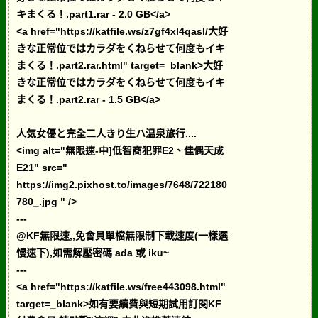
キまくる！.part1.rar - 2.0 GB</a>
<a href="https://katfile.ws/z7gf4xl4qasl/大好
きな正常位ではカラダをくねらせて何度もイキ
まくる！.part2.rar.html" target=_blank>大好
きな正常位ではカラダをくねらせて何度もイキ
まくる！.part2.rar - 1.5 GB</a>
人気女優と完全二人きり生ハ温泉旅行....
<img alt="無限速-中]低智商犯罪E2、佳偶天成
E21" src="
https://img2.pixhost.to/images/7648/722180
780_.jpg " />
---
@KF無限速,,免會員單檔無限制下載速度(一樣選
慢速下),如需解壓密碼 ada 或 iku~
---
<a href="https://katfile.ws/free443098.html"
target=_blank>如有要續費與短期試用訂閱KF