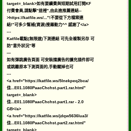
target=_blank>如有要續費與短期試用訂閱KF
付費會員,請點擊"這裡",由此進推薦連結--
>https://katfile.ws/..."!不要從下方檔案連
結!"可多少幫補(資源)搜羅動力^^ 感謝了</a>
---
Katfile載點(無限速)下測連結 可先全複製另存 可
防"意外狀況"等
—
如有彈跳廣告頁面 可安裝擋廣告的擴充插件即可
或跳離原本下測頁面的,手動關掉也可
---
<a href="https://katfile.ws/5lnekpeq2bca/
佳...E01.1080PaacChchst.part1.rar.html"
target=_blank>
佳...E01.1080PaacChchst.part1.rar - 2.0
GB</a>
<a href="https://katfile.ws/jdqw5636lua3/
佳...E01.1080PaacChchst.part2.rar.html"
target=_blank>