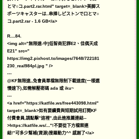
とマ○コ.part2.rar.html" target=_blank>美脚ス
ポーツキャスターは..串挿しピストンで口とマ○
コ.part2.rar - 1.6 GB</a>
R....84.
<img alt="無限速-中]低智商犯罪E2、佳偶天成
E21" src="
https://img2.pixhost.to/images/7648/722181
230_real984pl.jpg " />
---
@KF無限速,,免會員單檔無限制下載速度(一樣選
慢速下),如需解壓密碼 ada 或 iku~
---
<a href="https://katfile.ws/free443098.html"
target=_blank>如有要續費與短期試用訂閱KF
付費會員,請點擊"這裡",由此進推薦連結--
>https://katfile.ws/..."!不要從下方檔案連
結!"可多少幫補(資源)搜羅動力^^ 感謝了</a>