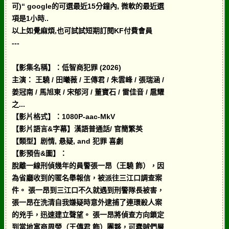
可)“ google的可選最近15分鐘內, 微軟的最近選
項是1小時..
以上如覺麻煩,也可試試短期訂閱KF付費會員
---
【影集名稱】：低智商犯罪 (2026)
主演： 王驍 / 田曦薇 / 王傳君 / 朱雲峰 / 張瑞涵 /
姜冠南 / 馬旭東 / 宋郁河 / 董寶石 / 雷佳音 / 扈耀
之...
【影片格式】：1080P-aac-MkV
【影片語言&字幕】漢語普通話/ 官簡繁英
【類型】剧情, 悬疑, and 犯罪 喜劇
【影預告&圖】：
脫離一線刑偵幾年的員警張一昂（王驍 飾），因
為省廳收到的匿名舉報信，被派往三江口調查案
件。 張一昂到三江口不久就遇到刑警隊長被害，
張一昂在洗清自我嫌疑時意外逮捕了連環殺人案
的兇手，迅速建立聲望。 張一昂將偵查方向鎖定
到當地富商周榮（王傳君 飾）團夥，可蠢賊們層