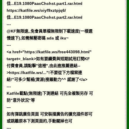
佳...E19.1080PaacChchst.part1.rar.html
https://katfile.ws/oiyf9xztpjq6/
佳...E19.1080PaacChchst.part2.rar.html
---
@KF無限速,,免會員單檔無限制下載速度(一樣選
慢速下),如需解壓密碼 ada 或 iku~
---
<a href="https://katfile.ws/free443098.html"
target=_blank>如有要續費與短期試用訂閱KF
付費會員,請點擊"這裡",由此進推薦連結--
>https://katfile.ws/..."!不要從下方檔案連
結!"可多少幫補(資源)搜羅動力^^ 感謝了</a>
---
Katfile載點(無限速)下測連結 可先全複製另存 可
防"意外狀況"等
—
如有彈跳廣告頁面 可安裝擋廣告的擴充插件即可
或跳離原本下測頁面的,手動關掉也可
---