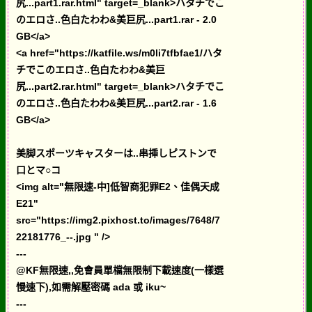
尻...part1.rar.html" target=_blank>ハタチでこ
のエロさ..色白たわわ&美巨尻...part1.rar - 2.0
GB</a>
<a href="https://katfile.ws/m0li7tfbfae1/ハタ
チでこのエロさ..色白たわわ&美巨
尻...part2.rar.html" target=_blank>ハタチでこ
のエロさ..色白たわわ&美巨尻...part2.rar - 1.6
GB</a>
美脚スポーツキャスターは..串挿しピストンで
口とマ○コ
<img alt="無限速-中]低智商犯罪E2、佳偶天成
E21"
src="https://img2.pixhost.to/images/7648/7
22181776_--.jpg " />
---
@KF無限速,,免會員單檔無限制下載速度(一樣選
慢速下),如需解壓密碼 ada 或 iku~
---