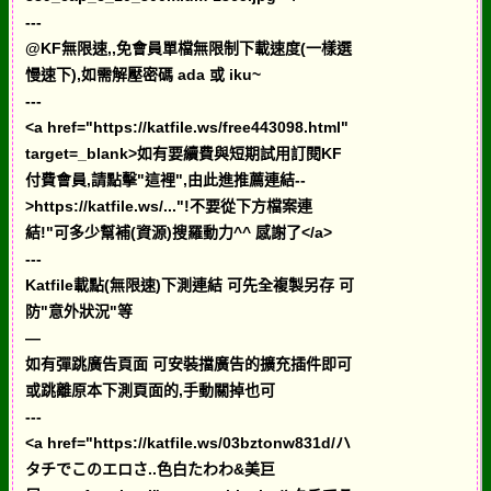
---
@KF無限速,,免會員單檔無限制下載速度(一樣選
慢速下),如需解壓密碼 ada 或 iku~
---
<a href="https://katfile.ws/free443098.html"
target=_blank>如有要續費與短期試用訂閱KF
付費會員,請點擊"這裡",由此進推薦連結--
>https://katfile.ws/..."!不要從下方檔案連
結!"可多少幫補(資源)搜羅動力^^ 感謝了</a>
---
Katfile載點(無限速)下測連結 可先全複製另存 可
防"意外狀況"等
—
如有彈跳廣告頁面 可安裝擋廣告的擴充插件即可
或跳離原本下測頁面的,手動關掉也可
---
<a href="https://katfile.ws/03bztonw831d/ハ
タチでこのエロさ..色白たわわ&美巨