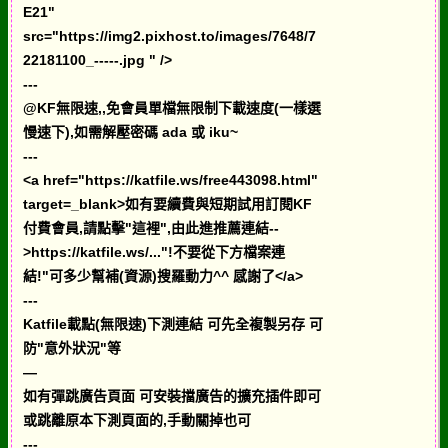
E21"
src="https://img2.pixhost.to/images/7648/7
22181100_-----.jpg " />
---
@KF無限速,,免會員單檔無限制下載速度(一樣選
慢速下),如需解壓密碼 ada 或 iku~
---
<a href="https://katfile.ws/free443098.html"
target=_blank>如有要續費與短期試用訂閱KF
付費會員,請點擊"這裡",由此進推薦連結--
>https://katfile.ws/..."!不要從下方檔案連
結!"可多少幫補(資源)搜羅動力^^ 感謝了</a>
---
Katfile載點(無限速)下測連結 可先全複製另存 可
防"意外狀況"等
—
如有彈跳廣告頁面 可安裝擋廣告的擴充插件即可
或跳離原本下測頁面的,手動關掉也可
---