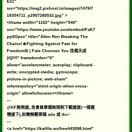
E21"
src="https://img2.pixhost.to/images/7479/7
19354711_p2907280532.jpg" >
<iframe width="1162" height="540"
src="https://www.youtube.com/embed/FaK7
pp0Opes" title="Allen Ren Breaking The
Chains!🔥Fighting Against Fate for
Freedom⚖️ | Fate Chooses You 佳偶天成
|iQIYI" frameborder="0"
allow="accelerometer; autoplay; clipboard-
write; encrypted-media; gyroscope;
picture-in-picture; web-share"
referrerpolicy="strict-origin-when-cross-
origin" allowfullscreen></iframe>
---
@KF無限速,,免會員單檔無限制下載速度(一樣選
慢速下),如需解壓密碼 ada 或 iku~
---
<a href="https://katfile.ws/free443098.html"