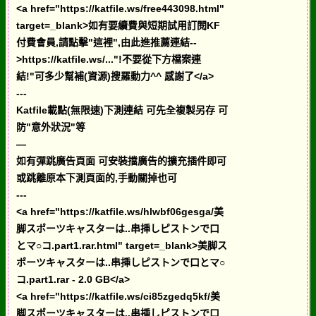
<a href="https://katfile.ws/free443098.html"
target=_blank>如有要續費與短期試用訂閱KF
付費會員,請點擊"這裡",由此進推薦連結--
>https://katfile.ws/..."!不要從下方檔案連
結!"可多少幫補(資源)搜羅動力^^ 感謝了</a>
---
Katfile載點(無限速)下測連結 可先全複製另存 可
防"意外狀況"等
—
如有彈跳廣告頁面 可安裝擋廣告的擴充插件即可
或跳離原本下測頁面的,手動關掉也可
---
<a href="https://katfile.ws/hlwbf06gesga/美
脚スポーツキャスターは..串挿しピストンで口
とマ○コ.part1.rar.html" target=_blank>美脚ス
ポーツキャスターは..串挿しピストンで口とマ○
コ.part1.rar - 2.0 GB</a>
<a href="https://katfile.ws/ci85zgedq5kf/美
脚スポーツキャスターは..串挿しピストンで口