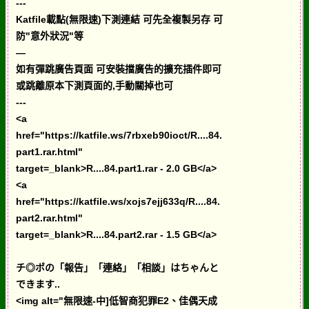
---
Katfile載點(無限速)下測連結 可先全複製另存 可
防"意外狀況"等
—
如有彈跳廣告頁面 可安裝擋廣告的擴充插件即可
或跳離原本下測頁面的,手動關掉也可
---
<a
href="https://katfile.ws/7rbxeb90ioct/R....84.
part1.rar.html"
target=_blank>R....84.part1.rar - 2.0 GB</a>
<a
href="https://katfile.ws/xojs7ejj633q/R....84.
part2.rar.html"
target=_blank>R....84.part2.rar - 1.5 GB</a>
チ◎ポの「報告」「連絡」「相談」はちゃんと
できます..
<img alt="無限速-中]低智商犯罪E2、佳偶天成