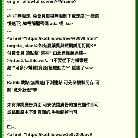
origin" allowfullscreen></iframe>
---
@KF無限速,,免會員單檔無限制下載速度(一樣選
慢速下),如需解壓密碼 ada 或 iku~
---
<a href="https://katfile.ws/free443098.html"
target=_blank>如有要續費與短期試用訂閱KF
付費會員,請點擊"這裡",由此進推薦連結--
>https://katfile.ws/..."!不要從下方檔案連
結!"可多少幫補(資源)搜羅動力^^ 感謝了</a>
---
Katfile載點(無限速)下測連結 可先全複製另存 可
防"意外狀況"等
—
如有彈跳廣告頁面 可安裝擋廣告的擴充插件即可
或跳離原本下測頁面的,手動關掉也可
---
E1-..
<a href="https://katfile.ws/w1e0v2l0bavl/