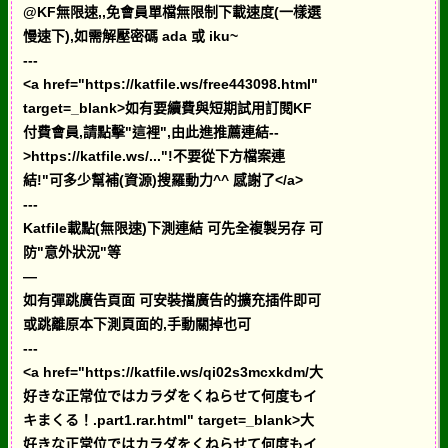
@KF無限速,,免會員單檔無限制下載速度(一樣選
慢速下),如需解壓密碼 ada 或 iku~
---
<a href="https://katfile.ws/free443098.html"
target=_blank>如有要續費與短期試用訂閱KF
付費會員,請點擊"這裡",由此進推薦連結--
>https://katfile.ws/..."!不要從下方檔案連
結!"可多少幫補(資源)搜羅動力^^ 感謝了</a>
---
Katfile載點(無限速)下測連結 可先全複製另存 可
防"意外狀況"等
—
如有彈跳廣告頁面 可安裝擋廣告的擴充插件即可
或跳離原本下測頁面的,手動關掉也可
---
<a href="https://katfile.ws/qi02s3mcxkdm/大
好きな正常位ではカラダをくねらせて何度もイ
キまくる！.part1.rar.html" target=_blank>大
好きな正常位ではカラダをくねらせて何度もイ