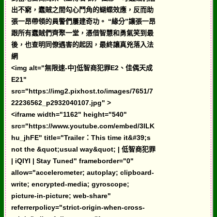
出不窮，蠢賊之間勾心鬥角的蝴蝶效應，反而助
張一昂帶領的員警們屢建奇功。 “緣分”讓張一昂
跟所有蠢賊們齊聚一堂，憑借智慧和勇氣笑到最
後，也查明同僚遇害的起因，最終讓真兇落入法
網
<img alt="無限速-中]低智商犯罪E2、佳偶天成
E21"
src="https://img2.pixhost.to/images/7651/7
22236562_p2932040107.jpg" >
<iframe width="1162" height="540"
src="https://www.youtube.com/embed/3lLK
hu_jhFE" title="Trailer：This time it&#39;s
not the &quot;usual way&quot; | 低智商犯罪
| iQIYI | Stay Tuned" frameborder="0"
allow="accelerometer; autoplay; clipboard-
write; encrypted-media; gyroscope;
picture-in-picture; web-share"
referrerpolicy="strict-origin-when-cross-