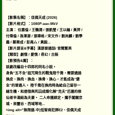
【影集名稱】：佳偶天成 (2026)
【影片格式】：1080P-aac-MkV
主演： 任嘉倫 / 王鶴潤 / 張凱瑩 / 王以綸 / 黃羿 /
付偉倫 / 孫澤源 / 張禕格 / 宋文作 / 劉尚麟 / 劉學
義 / 鄭業成 / 彭禺厶 / 黃毅...
【影片語言&字幕】漢語普通話/ 官簡繁英
【類型】劇情 / 愛情 / 奇幻 / 古裝
【影預告&圖】：
該劇改編自十四郎的同名小說。
身負“五不全”詛咒降生的戰鬼陸千喬，需要通過
換皮、換肉、換血、換骨、換心，才能成為“健
全”的普通人。 陸千喬在換肉時為給自己留存一
線生機，和想借與死囚成婚化解“克夫”厄運的修
仙者辛湄結為夫妻。 二人命運綁定，攜手闖關京
城、崇靈谷、西域等地...
<img alt="無限速-中]低智商犯罪E2、佳偶天成