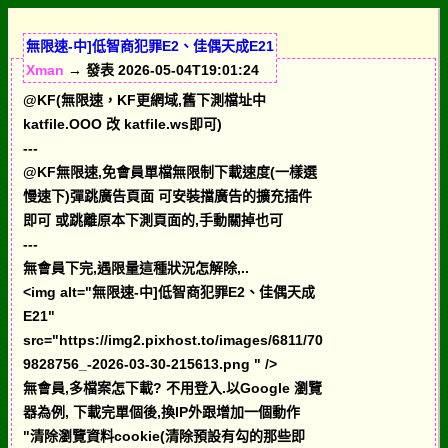
無限速-中]低智商犯罪E2、佳偶天成E21
Xman
→ 發表 2026-05-04T19:01:24
@KF(無限速，KF更網域,舊下測檔址中
katfile.OOO 改 katfile.ws即可)
---
@KF無限速,免會員單檔無限制下載速度(一樣選
慢速下)彈跳廣告頁面 可安裝擋廣告的擴充插件
即可 或跳離原本下測頁面的,手動關掉也可
---
無會員下完,遇限量這種狀況怎解除,..
<img alt="無限速-中]低智商犯罪E2、佳偶天成
E21"
src="https://img2.pixhost.to/images/6811/70
9828756_-2026-03-30-215613.png " />
無會員,多檔案怎下載? 不用登入.以Google 瀏覽
器為例, 下載完單個後,換IP外跟增加一個動作
"清除瀏覽資料cookie(清除預設有勾的那些即