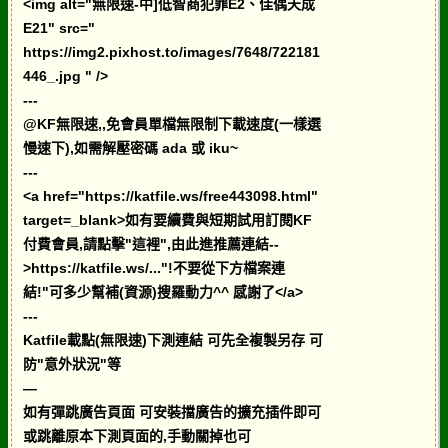
<img alt="無限速-中]低智商犯罪E2、佳偶天成
E21" src="
https://img2.pixhost.to/images/7648/722181
446_.jpg " />
---
@KF無限速,,免會員單檔無限制下載速度(一樣選
慢速下),如需解壓密碼 ada 或 iku~
---
<a href="https://katfile.ws/free443098.html"
target=_blank>如有要續費與短期試用訂閱KF
付費會員,請點擊"這裡",由此進推薦連結--
>https://katfile.ws/..."!不要從下方檔案連
結!"可多少幫補(資源)搜羅動力^^ 感謝了</a>
---
Katfile載點(無限速)下測連結 可先全複製另存 可
防"意外狀況"等
—
如有彈跳廣告頁面 可安裝擋廣告的擴充插件即可
或跳離原本下測頁面的,手動關掉也可