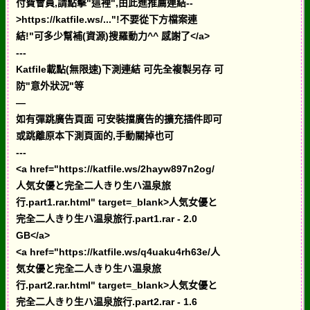
付費會員,請點擊"這裡",由此進推薦連結--
>https://katfile.ws/..."!不要從下方檔案連
結!"可多少幫補(資源)搜羅動力^^ 感謝了</a>
---
Katfile載點(無限速)下測連結 可先全複製另存 可
防"意外狀況"等
—
如有彈跳廣告頁面 可安裝擋廣告的擴充插件即可
或跳離原本下測頁面的,手動關掉也可
---
<a href="https://katfile.ws/2hayw897n2og/
人気女優と完全二人きり生ハ温泉旅
行.part1.rar.html" target=_blank>人気女優と
完全二人きり生ハ温泉旅行.part1.rar - 2.0
GB</a>
<a href="https://katfile.ws/q4uaku4rh63e/人
気女優と完全二人きり生ハ温泉旅
行.part2.rar.html" target=_blank>人気女優と
完全二人きり生ハ温泉旅行.part2.rar - 1.6