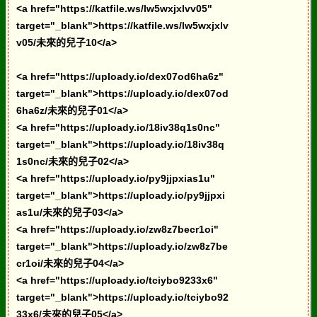
<a href="https://katfile.ws/lw5wxjxlvv05"
target="_blank">https://katfile.ws/lw5wxjxlv
v05/未來的兒子10</a>
<a href="https://uploady.io/dex07od6ha6z"
target="_blank">https://uploady.io/dex07od
6ha6z/未來的兒子01</a>
<a href="https://uploady.io/18iv38q1s0nc"
target="_blank">https://uploady.io/18iv38q
1s0nc/未來的兒子02</a>
<a href="https://uploady.io/py9jjpxias1u"
target="_blank">https://uploady.io/py9jjpxi
as1u/未來的兒子03</a>
<a href="https://uploady.io/zw8z7becr1oi"
target="_blank">https://uploady.io/zw8z7be
cr1oi/未來的兒子04</a>
<a href="https://uploady.io/tciybo9233x6"
target="_blank">https://uploady.io/tciybo92
33x6/未來的兒子05</a>