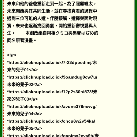
未來和他的爸爸重新走到一起。為了照顧颯太，
未來開始與其共同生活，並在尋找真君的過程中
遇到三位可能的人選。伴隨接觸、選擇與面對現
實，未來也逐漸找回勇氣，開始重新審視愛與人
生。 本劇改編自阿相クミコ與黒麥はぢめ的
同名原著漫畫。
<hr>
*https://clicknupload.click/7r23dppcdimj/未
來的兒子01</a>
*https://clicknupload.click/9oamdug0cw7u/
未來的兒子02</a>
*https://clicknupload.click/12p2s30ni573/未
來的兒子03</a>
*https://clicknupload.click/avune378mwvg/
未來的兒子04</a>
*https://clicknupload.click/chcu8w2v54ka/
未來的兒子05</a>
*https://clicknupload.click/gapjmx2xya9h/未