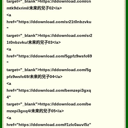
target="_blank">https://ddownload.com/cn
mtk9dxriml/未來的兒子02</a>
<a
href="https://ddownload.com/sr21t0nbzvku
"
target="_blank">https://ddownload.com/sr2
1t0nbzvku/未來的兒子03</a>
<a
href="https://ddownload.com/5gpfz9wsfc69
"
target="_blank">https://ddownload.com/5g
pfz9wsfc69/未來的兒子04</a>
<a
href="https://ddownload.com/bemzepi3gxq
4"
target="_blank">https://ddownload.com/be
mzepi3gxq4/未來的兒子05</a>
<a
href="https://ddownload.com/f1zlc0auvl5z"