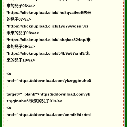
來的兒子06</a>
*https://clicknupload.click/ihs8qvailvol/未來
的兒子07</a>
*https://clicknupload.click/1yq7wwosuj9c/
未來的兒子08</a>
*https://clicknupload.click/lsbqkaz824op/未
來的兒子09</a>
*https://clicknupload.click/54b9u67xrhl9/未
來的兒子10</a>
<a
href="https://ddownload.com/ykzrgginuho5
"
target="_blank">https://ddownload.com/yk
zrgginuho5/未來的兒子01</a>
<a
href="https://ddownload.com/cnmtk9dxriml
"