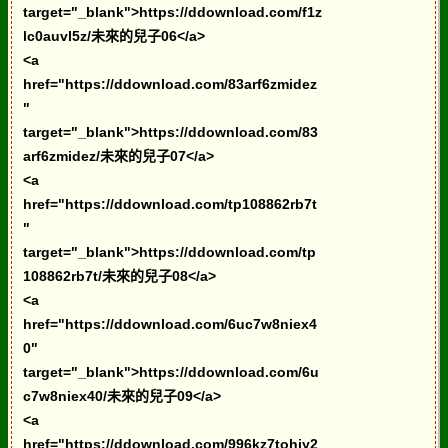
target="_blank">https://ddownload.com/f1z
lc0auvl5z/未來的兒子06</a>
<a
href="https://ddownload.com/83arf6zmidez
"
target="_blank">https://ddownload.com/83
arf6zmidez/未來的兒子07</a>
<a
href="https://ddownload.com/tp108862rb7t
"
target="_blank">https://ddownload.com/tp
108862rb7t/未來的兒子08</a>
<a
href="https://ddownload.com/6uc7w8niex4
0"
target="_blank">https://ddownload.com/6u
c7w8niex40/未來的兒子09</a>
<a
href="https://ddownload.com/996kz7tohjy2