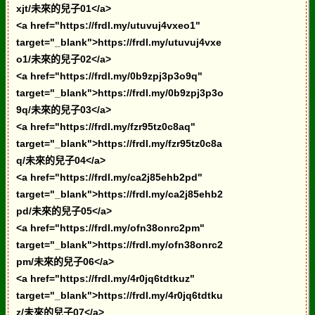
xjt/未來的兒子01</a>
<a href="https://frdl.my/utuvuj4vxeo1"
target="_blank">https://frdl.my/utuvuj4vxe
o1/未來的兒子02</a>
<a href="https://frdl.my/0b9zpj3p3o9q"
target="_blank">https://frdl.my/0b9zpj3p3o
9q/未來的兒子03</a>
<a href="https://frdl.my/fzr95tz0c8aq"
target="_blank">https://frdl.my/fzr95tz0c8a
q/未來的兒子04</a>
<a href="https://frdl.my/ca2j85ehb2pd"
target="_blank">https://frdl.my/ca2j85ehb2
pd/未來的兒子05</a>
<a href="https://frdl.my/ofn38onrc2pm"
target="_blank">https://frdl.my/ofn38onrc2
pm/未來的兒子06</a>
<a href="https://frdl.my/4r0jq6tdtkuz"
target="_blank">https://frdl.my/4r0jq6tdtku
z/未來的兒子07</a>