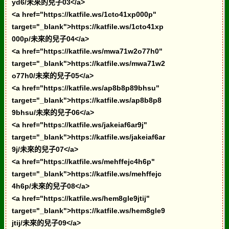
yd6/未來的兒子03</a>
<a href="https://katfile.ws/1cto41xp000p"
target="_blank">https://katfile.ws/1cto41xp
000p/未來的兒子04</a>
<a href="https://katfile.ws/mwa71w2o77h0"
target="_blank">https://katfile.ws/mwa71w2
o77h0/未來的兒子05</a>
<a href="https://katfile.ws/ap8b8p89bhsu"
target="_blank">https://katfile.ws/ap8b8p8
9bhsu/未來的兒子06</a>
<a href="https://katfile.ws/jakeiaf6ar9j"
target="_blank">https://katfile.ws/jakeiaf6ar
9j/未來的兒子07</a>
<a href="https://katfile.ws/mehffejc4h6p"
target="_blank">https://katfile.ws/mehffejc
4h6p/未來的兒子08</a>
<a href="https://katfile.ws/hem8gle9jtij"
target="_blank">https://katfile.ws/hem8gle9
jtij/未來的兒子09</a>