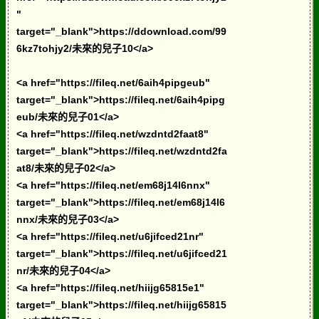
"
target="_blank">https://ddownload.com/99
6kz7tohjy2/未來的兒子10</a>
<a href="https://fileq.net/6aih4pipgeub"
target="_blank">https://fileq.net/6aih4pipg
eub/未來的兒子01</a>
<a href="https://fileq.net/wzdntd2faat8"
target="_blank">https://fileq.net/wzdntd2fa
at8/未來的兒子02</a>
<a href="https://fileq.net/em68j14l6nnx"
target="_blank">https://fileq.net/em68j14l6
nnx/未來的兒子03</a>
<a href="https://fileq.net/u6jifced21nr"
target="_blank">https://fileq.net/u6jifced21
nr/未來的兒子04</a>
<a href="https://fileq.net/hiijg65815e1"
target="_blank">https://fileq.net/hiijg65815