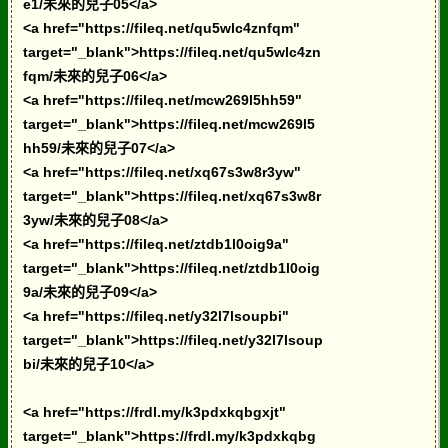
e1/未來的兒子05</a>
<a href="https://fileq.net/qu5wlc4znfqm"
target="_blank">https://fileq.net/qu5wlc4zn
fqm/未來的兒子06</a>
<a href="https://fileq.net/mcw269l5hh59"
target="_blank">https://fileq.net/mcw269l5
hh59/未來的兒子07</a>
<a href="https://fileq.net/xq67s3w8r3yw"
target="_blank">https://fileq.net/xq67s3w8r
3yw/未來的兒子08</a>
<a href="https://fileq.net/ztdb1l0oig9a"
target="_blank">https://fileq.net/ztdb1l0oig
9a/未來的兒子09</a>
<a href="https://fileq.net/y32l7lsoupbi"
target="_blank">https://fileq.net/y32l7lsoup
bi/未來的兒子10</a>
<a href="https://frdl.my/k3pdxkqbgxjt"
target="_blank">https://frdl.my/k3pdxkqbg