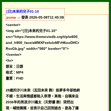
[日]未來的兒子01-10
puma
→ 發表 2026-05-08T11:45:08
<center>
<img alt="[日]未來的兒子01-10"
src="https://www.themoviedb.org/t/p/w600_
and_h900_face/aMMXFeeIuIxMFrH6ooDHCr
RssGb.jpg" width="560" border="0">
</center>
<hr>
語言：日語
格式：MP4
畫質：FHD
28歲的汐川未來（志田未來 飾）追夢多年卻始終
不順，生活與情感都陷入停滯。某晚，自稱來自
2036年的男孩汐川颯太（天野優 飾）突然出
現，喊她媽媽，並表示自己回到過去，是為了讓