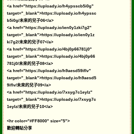
<a href="https://uploady.io/h4ypsscb5i0g"
target="_blank">https://uploady.io/h4ypssc
b5i0g/未來的兒子06</a>
<a href="https://uploady.io/ien0y1zki7g2"
target="_blank">https://uploady.io/ien0y1z
ki7g2/未來的兒子07</a>
<a href="https://uploady.io/4bj0p66781j0"
target="_blank">https://uploady.io/4bj0p66
781j0/未來的兒子08</a>
<a href="https://uploady.io/h9aesd59iflv"
target="_blank">https://uploady.io/h9aesd5
9iflv/未來的兒子09</a>
<a href="https://uploady.io/7xsyg7c1eylz"
target="_blank">https://uploady.io/7xsyg7c
1eylz/未來的兒子10</a>
<hr color="#FF8000" size="5">
歡迎轉貼分享