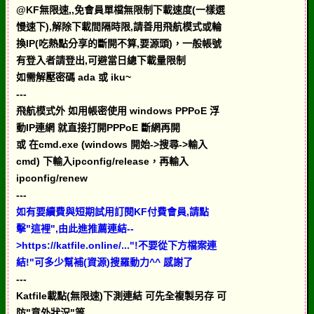
@KF無限速,,免會員單檔無限制下載速度(一樣選
慢速下),解除下載間隔時限,請善用飛航模式或輪
換IP(吃熱點分享的斷開不算,要源頭)，一般帳號
有登入者請登出,可避當日總下載量限制
如需解壓密碼 ada 或 iku~
---
飛航模式外 如用帳密使用 windows PPPoE 浮
動IP連網 就直接打開PPPoE 斷網再開
或 在cmd.exe (windows 開始->搜尋->輸入
cmd) 下輸入ipconfig/release，再輸入
ipconfig/renew
---
如有要續費與短期試用訂閱KF付費會員,請點
擊"這裡",由此進推薦連結--
>https://katfile.online/..."!不要從下方檔案連
結!"可多少幫補(資源)搜羅動力^^ 感謝了
---
Katfile載點(無限速)下測連結 可先全複製另存 可
防"意外狀況"等