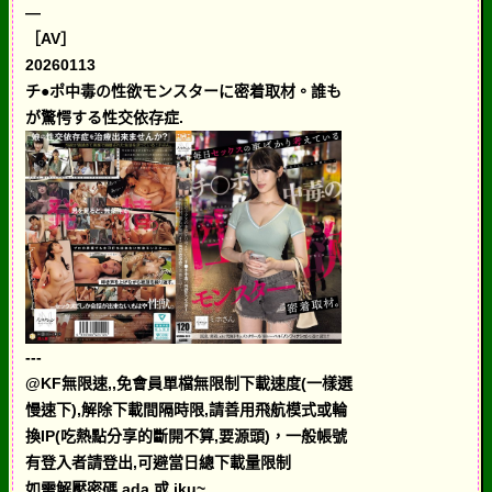
—
［AV］
20260113
チ●ポ中毒の性欲モンスターに密着取材。誰も
が驚愕する性交依存症.
---
@KF無限速,,免會員單檔無限制下載速度(一樣選
慢速下),解除下載間隔時限,請善用飛航模式或輪
換IP(吃熱點分享的斷開不算,要源頭)，一般帳號
有登入者請登出,可避當日總下載量限制
如需解壓密碼 ada 或 iku~