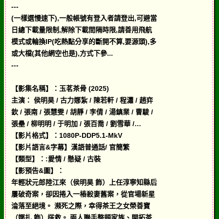
---
(一樣選慢速下),一般帳號有登入者請登出,可避當
日總下載量限制,解除下載間隔時限,請善用飛航
模式或輪換IP(吃熱點分享的斷開不算,要源頭),多
或大檔(其他網空也是),方式下參...
---
【影集名稱】：玉茗茶骨 (2025)
主演： 侯明昊 / 古力娜紮 / 陳若軒 / 程瀟 / 趙弈
欽 / 張南 / 張慧雯 / 胡靜 / 李倩 / 湯鎮業 / 曹駿 /
張壘 / 柳明明 / 于明加 / 張百喬 / 劉雪華 /…
【影片格式】：1080P-DDP5.1-MkV
【影片語言&字幕】漢語普通話/ 官簡繁
【類型】：:愛情 / 懸疑 / 古裝
【影預告&圖】：
年輕狀元郎陸江來（侯明昊 飾）上任淳寧知縣后
屢破奇案，卻因捲入一樁殺妻舊案，從官場新星
淪落至絕境。 瀕死之際，幸得茶王之女榮善寶
（娜扎 飾）搭救。 兩人聯手整頓家族、開拓茶