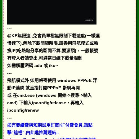
---
@KF無限速,,免會員單檔無限制下載速度(一樣選
慢速下),解除下載間隔時限,請善用飛航模式或輪
換IP(吃熱點分享的斷開不算,要源頭)，一般帳號
有登入者請登出,可避當日總下載量限制
如需解壓密碼 ada 或 iku~
---
飛航模式外 如用帳密使用 windows PPPoE 浮
動IP連網 就直接打開PPPoE 斷網再開
或 在cmd.exe (windows 開始->搜尋->輸入
cmd) 下輸入ipconfig/release，再輸入
ipconfig/renew
---
如有要續費與短期試用訂閱KF付費會員,請點
擊"這裡",由此進推薦連結--