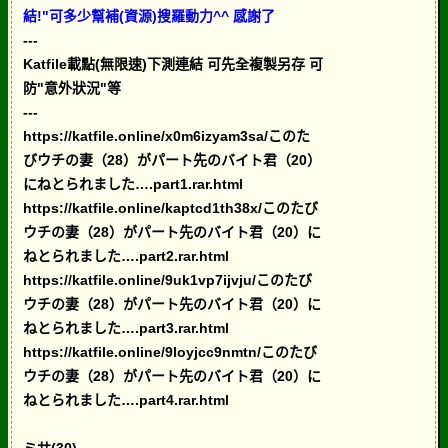
結!"可多少幫補(資源)搜羅動力^^ 感謝了
---
Katfile載點(無限速)下測連結 可先全複製另存 可
防"意外狀況"等
---
https://katfile.online/x0m6izyam3sa/このた
びウチの妻（28）がパート先のバイト君（20）
にねとられました….part1.rar.html
https://katfile.online/kaptcd1th38x/このたび
ウチの妻（28）がパート先のバイト君（20）に
ねとられました….part2.rar.html
https://katfile.online/9uk1vp7ijvju/このたび
ウチの妻（28）がパート先のバイト君（20）に
ねとられました….part3.rar.html
https://katfile.online/9loyjcc9nmtn/このたび
ウチの妻（28）がパート先のバイト君（20）に
ねとられました….part4.rar.html
ミサ(30).....