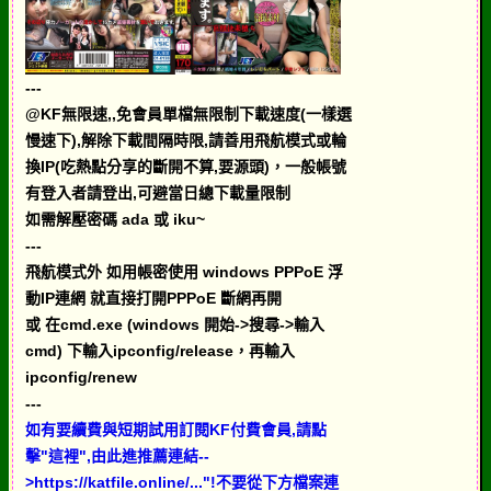
---
@KF無限速,,免會員單檔無限制下載速度(一樣選
慢速下),解除下載間隔時限,請善用飛航模式或輪
換IP(吃熱點分享的斷開不算,要源頭)，一般帳號
有登入者請登出,可避當日總下載量限制
如需解壓密碼 ada 或 iku~
---
飛航模式外 如用帳密使用 windows PPPoE 浮
動IP連網 就直接打開PPPoE 斷網再開
或 在cmd.exe (windows 開始->搜尋->輸入
cmd) 下輸入ipconfig/release，再輸入
ipconfig/renew
---
如有要續費與短期試用訂閱KF付費會員,請點
擊"這裡",由此進推薦連結--
>https://katfile.online/..."!不要從下方檔案連