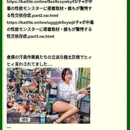
https://katfile.online/9es9xsywky43/チ●ポ中
毒の性欲モンスターに密着取材。誰もが驚愕す
る性交依存症.part2.rar.html
https://katfile.online/uggjyk9xywjl/チ●ポ中毒
の性欲モンスターに密着取材。誰もが驚愕する
性交依存症.part3.rar.html
倉庫の汗臭作業員たちの立派な極太巨根でヒィ
ヒィ言わされてました….
---