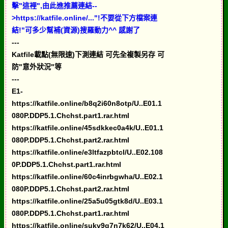
擊"這裡",由此進推薦連結--
>https://katfile.online/..."!不要從下方檔案連
結!"可多少幫補(資源)搜羅動力^^ 感謝了
---
Katfile載點(無限速)下測連結 可先全複製另存 可
防"意外狀況"等
---
E1-
https://katfile.online/b8q2i60n8otp/U..E01.1
080P.DDP5.1.Chchst.part1.rar.html
https://katfile.online/45sdkkec0a4k/U..E01.1
080P.DDP5.1.Chchst.part2.rar.html
https://katfile.online/e3ltfazpbtcl/U..E02.108
0P.DDP5.1.Chchst.part1.rar.html
https://katfile.online/60c4inrbgwha/U..E02.1
080P.DDP5.1.Chchst.part2.rar.html
https://katfile.online/25a5u05gtk8d/U..E03.1
080P.DDP5.1.Chchst.part1.rar.html
https://katfile.online/sukv9q7n7k62/U..E04.1