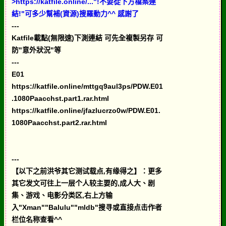
>https://katfile.online/..."!不要從下方檔案連
結!"可多少幫補(資源)搜羅動力^^ 感謝了
---
Katfile載點(無限速)下測連結 可先全複製另存 可
防"意外狀況"等
---
E01
https://katfile.online/mttgq9aul3ps/PDW.E01
.1080Paacchst.part1.rar.html
https://katfile.online/jfazlucrzo0w/PDW.E01.
1080Paacchst.part2.rar.html
---
【以下之前洪爷其它测试载点,有缘得之】：更多
其它发文可往上一层个人较主要的,成人大、剧
集、游戏、电影分类区,右上方输
入"Xman""Balulu""mldb"搜寻或直接点击作者
栏位名称查看^^