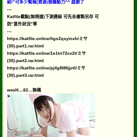
結!"可多少幫補(資源)搜羅動力^^ 感謝了
---
Katfile載點(無限速)下測連結 可先全複製另存 可
防"意外狀況"等
---
https://katfile.online/ligo2qsyinxh/ミサ
(30).part1.rar.html
https://katfile.online/1e1trr72cx2t/ミサ
(30).part2.rar.html
https://katfile.online/pj4g8l86jjv0/ミサ
(30).part3.rar.html
wasH....62…無碼