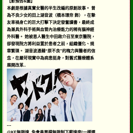
【影預告&圖】
本劇是根據真實女醫的半生改編的原創故事。 曾
為不良少女的田上湖音波（橋本環奈 飾），在摯
友車禍身亡的巨大打擊下決定發奮讀書，最終成
為兼具外科手術與血管內治療能力的稀有腦神經
外科醫。 她被恩人醫生中田啟介召至東京醫院，
卻發現院方將利益置於患者之前，組織僵化、規
章繁瑣。 湖音波憑藉“原不良”的魄力與醫者的信
念，在嚴苛現實中為病患挺身，對舊式醫療體系
展開改革..
---
@KF無限速,,免會員單檔無限制下載速度(一樣選