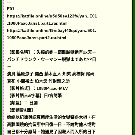
---
E01
https://katfile.online/u5d50sv123fv/yan..E01
.1080PaacJahst.part1.rar.html
https://katfile.online/t9rs5ayt40qa/yan..E01.
1080PaacJahst.part2.rar.html
【影集名稱】：失控的她－距離越獄還有xx天－
パンチドランク・ウーマン－脱獄まであと××日
－
演員 篠原涼子 傑西 藤木直人 知英 高橋努 尾碕
真花 小關裕太 柏木悠 竹財輝之助
【影片格式】：1080P-aac-MkV
【影片語言&字幕】日/官簡繁
【類型】： 日劇
【影預告&圖】
始終以紀律與認真態度生活的女獄警冬木梢，在
高牆圍繞的拘留所中日復一日，不論對他人或對
自己都十分嚴苛。她遇見了因殺人而入所的日下