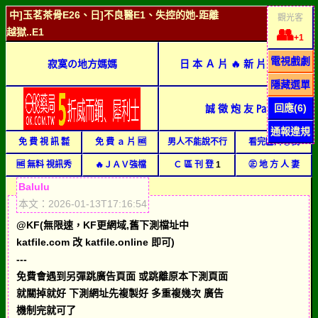
中]玉茗茶骨E26、日]不良醫E1、失控的她-距離
觀光客
👥
越獄..E1
+1
電視戲劇
寂寞の地方媽媽
日 本 Ａ 片 🔥 新 片 強 檔
隱藏選單
回應(6)
誠 徵 炮 友 ㎩
通報違規
免 費 視 訊 ㍿
免 費 ａ 片 🆓
男人不能說不行
看完🅰片㊙我
🆓 無料 視訊秀
🔥ＪＡＶ強檔
Ｃ 區 刊 登
1
㊣ 地 方 人 妻
Balulu
本文：2026-01-13T17:16:54
@KF(無限速，KF更網域,舊下測檔址中
katfile.com 改 katfile.online 即可)
---
免費會遇到另彈跳廣告頁面 或跳離原本下測頁面
就關掉就好 下測網址先複製好 多重複幾次 廣告
機制完就可了