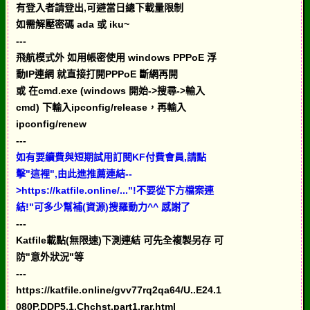
有登入者請登出,可避當日總下載量限制
如需解壓密碼 ada 或 iku~
---
飛航模式外 如用帳密使用 windows PPPoE 浮
動IP連網 就直接打開PPPoE 斷網再開
或 在cmd.exe (windows 開始->搜尋->輸入
cmd) 下輸入ipconfig/release，再輸入
ipconfig/renew
---
如有要續費與短期試用訂閱KF付費會員,請點
擊"這裡",由此進推薦連結--
>https://katfile.online/..."!不要從下方檔案連
結!"可多少幫補(資源)搜羅動力^^ 感謝了
---
Katfile載點(無限速)下測連結 可先全複製另存 可
防"意外狀況"等
---
https://katfile.online/gvv77rq2qa64/U..E24.1
080P.DDP5.1.Chchst.part1.rar.html