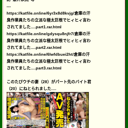
---
https://katfile.online/6yr3x8d8kvjg/倉庫の汗
臭作業員たちの立派な極太巨根でヒィヒィ言わ
されてました….part1.rar.html
https://katfile.online/gdysqu8njfr7/倉庫の汗
臭作業員たちの立派な極太巨根でヒィヒィ言わ
されてました….part2.rar.html
https://katfile.online/6lwfdbuei2ht/倉庫の汗
臭作業員たちの立派な極太巨根でヒィヒィ言わ
されてました….part3.rar.html
このたびウチの妻（28）がパート先のバイト君
（20）にねとられました….