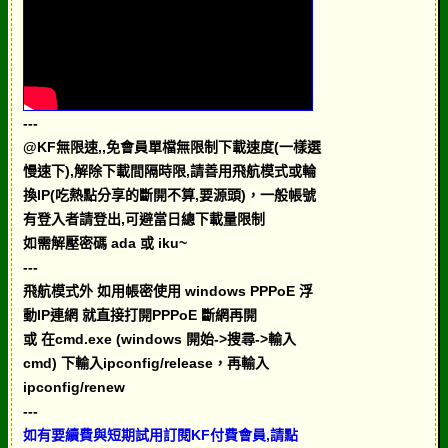
---
@KF無限速,,免會員單檔無限制下載速度(一樣選
慢速下),解除下載間隔時限,請善用飛航模式或輪
換IP(吃熱點分享的斷開不算,要源頭)，一般帳號
有登入者請登出,可避當日總下載量限制
如需解壓密碼 ada 或 iku~
---
飛航模式外 如用帳密使用 windows PPPoE 浮
動IP連網 就直接打開PPPoE 斷網再開
或 在cmd.exe (windows 開始->搜尋->輸入
cmd) 下輸入ipconfig/release，再輸入
ipconfig/renew
---
如有要續費與短期試用訂閱KF付費會員,請點