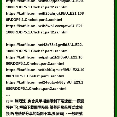
https://katfile.online/m52qqo5mtyab/U..E20.
1080P.DDP5.1.Chchst.part2.rar.html
https://katfile.online/lf25ahrjqkf8/U..E21.108
0P.DDP5.1.Chchst.part1.rar.html
https://katfile.online/h5wh1vvwqatw/U..E21.
1080P.DDP5.1.Chchst.part2.rar.html
https://katfile.online/42x78s1gw5d8/U..E22.
1080P.DDP5.1.Chchst.part1.rar.html
https://katfile.online/jxjhgi1k2f0o/U..E22.10
80P.DDP5.1.Chchst.part2.rar.html
https://katfile.online/fo9k1qmkzfi9/U..E23.10
80P.DDP5.1.Chchst.part1.rar.html
https://katfile.online/24vqtxvk86yh/U..E23.1
080P.DDP5.1.Chchst.part2.rar.html
---
@KF無限速,,免會員單檔無限制下載速度(一樣選
慢速下),解除下載間隔時限,請善用飛航模式或輪
換IP(吃熱點分享的斷開不算,要源頭)，一般帳號