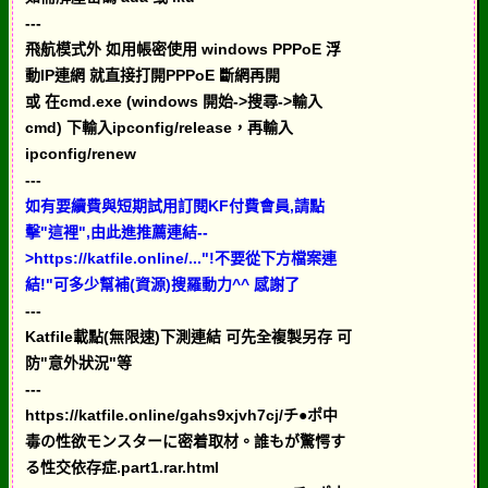
---
飛航模式外 如用帳密使用 windows PPPoE 浮
動IP連網 就直接打開PPPoE 斷網再開
或 在cmd.exe (windows 開始->搜尋->輸入
cmd) 下輸入ipconfig/release，再輸入
ipconfig/renew
---
如有要續費與短期試用訂閱KF付費會員,請點
擊"這裡",由此進推薦連結--
>https://katfile.online/..."!不要從下方檔案連
結!"可多少幫補(資源)搜羅動力^^ 感謝了
---
Katfile載點(無限速)下測連結 可先全複製另存 可
防"意外狀況"等
---
https://katfile.online/gahs9xjvh7cj/チ●ポ中
毒の性欲モンスターに密着取材。誰もが驚愕す
る性交依存症.part1.rar.html