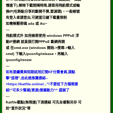
慢速下),解除下載間隔時限,請善用飛航模式或輪
換IP(吃熱點分享的斷開不算,要源頭)，一般帳號
有登入者請登出,可避當日總下載量限制
如需解壓密碼 ada 或 iku~
---
飛航模式外 如用帳密使用 windows PPPoE 浮
動IP連網 就直接打開PPPoE 斷網再開
或 在cmd.exe (windows 開始->搜尋->輸入
cmd) 下輸入ipconfig/release，再輸入
ipconfig/renew
---
如有要續費與短期試用訂閱KF付費會員,請點
擊"這裡",由此進推薦連結--
>https://katfile.online/..."!不要從下方檔案連
結!"可多少幫補(資源)搜羅動力^^ 感謝了
---
Katfile載點(無限速)下測連結 可先全複製另存 可
防"意外狀況"等