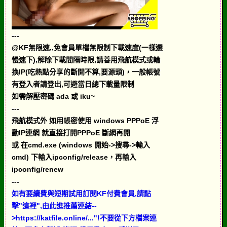
---
@KF無限速,,免會員單檔無限制下載速度(一樣選
慢速下),解除下載間隔時限,請善用飛航模式或輪
換IP(吃熱點分享的斷開不算,要源頭)，一般帳號
有登入者請登出,可避當日總下載量限制
如需解壓密碼 ada 或 iku~
---
飛航模式外 如用帳密使用 windows PPPoE 浮
動IP連網 就直接打開PPPoE 斷網再開
或 在cmd.exe (windows 開始->搜尋->輸入
cmd) 下輸入ipconfig/release，再輸入
ipconfig/renew
---
如有要續費與短期試用訂閱KF付費會員,請點
擊"這裡",由此進推薦連結--
>https://katfile.online/..."!不要從下方檔案連