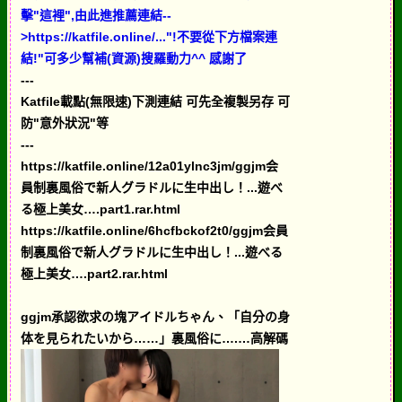
擊"這裡",由此進推薦連結--
>https://katfile.online/..."!不要從下方檔案連
結!"可多少幫補(資源)搜羅動力^^ 感謝了
---
Katfile載點(無限速)下測連結 可先全複製另存 可
防"意外狀況"等
---
https://katfile.online/12a01ylnc3jm/ggjm会
員制裏風俗で新人グラドルに生中出し！...遊べ
る極上美女….part1.rar.html
https://katfile.online/6hcfbckof2t0/ggjm会員
制裏風俗で新人グラドルに生中出し！...遊べる
極上美女….part2.rar.html
ggjm承認欲求の塊アイドルちゃん、「自分の身
体を見られたいから……」裏風俗に….…高解碼