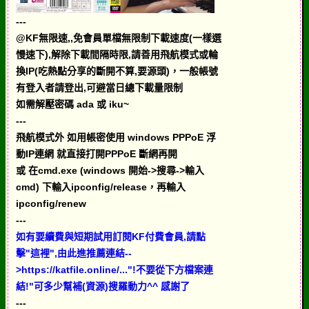
---
@KF無限速,,免會員單檔無限制下載速度(一樣選
慢速下),解除下載間隔時限,請善用飛航模式或輪
換IP(吃熱點分享的斷開不算,要源頭)，一般帳號
有登入者請登出,可避當日總下載量限制
如需解壓密碼 ada 或 iku~
---
飛航模式外 如用帳密使用 windows PPPoE 浮
動IP連網 就直接打開PPPoE 斷網再開
或 在cmd.exe (windows 開始->搜尋->輸入
cmd) 下輸入ipconfig/release，再輸入
ipconfig/renew
---
如有要續費與短期試用訂閱KF付費會員,請點
擊"這裡",由此進推薦連結--
>https://katfile.online/..."!不要從下方檔案連
結!"可多少幫補(資源)搜羅動力^^ 感謝了
---