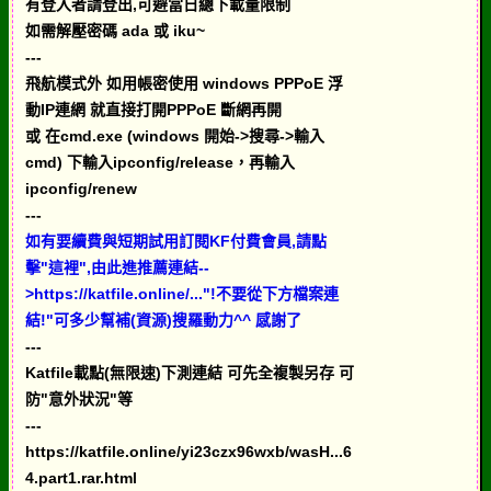
有登入者請登出,可避當日總下載量限制
如需解壓密碼 ada 或 iku~
---
飛航模式外 如用帳密使用 windows PPPoE 浮
動IP連網 就直接打開PPPoE 斷網再開
或 在cmd.exe (windows 開始->搜尋->輸入
cmd) 下輸入ipconfig/release，再輸入
ipconfig/renew
---
如有要續費與短期試用訂閱KF付費會員,請點
擊"這裡",由此進推薦連結--
>https://katfile.online/..."!不要從下方檔案連
結!"可多少幫補(資源)搜羅動力^^ 感謝了
---
Katfile載點(無限速)下測連結 可先全複製另存 可
防"意外狀況"等
---
https://katfile.online/yi23czx96wxb/wasH...6
4.part1.rar.html