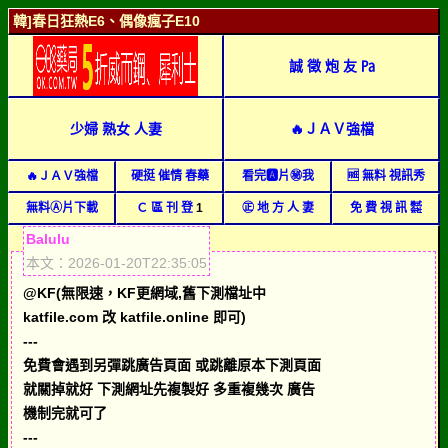
韓]春日狂熱E6、偶像瘋子E10
誠 徵 炮 友 ㎩
少婦 熟女 人妻
🔥ＪＡＶ強檔
🔥ＪＡＶ強檔
硬挺 催情 春藥
看完🅰片㊙我
🆓 無料 視訊秀
無料Ⓐ片下載
Ｃ 區 刊 登
1
㊣ 地 方 人 妻
免 費 視 訊 ㍿
Balulu
本文：2026-01-20T22:35:05
@KF(無限速，KF更網域,舊下測檔址中
katfile.com 改 katfile.online 即可)
---
免費會遇到另彈跳廣告頁面 或跳離原本下測頁面
就關掉就好 下測網址先複製好 多重複幾次 廣告
機制完就可了
---