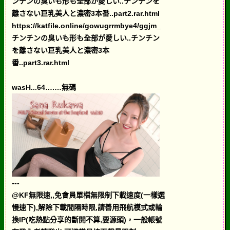
ンチンの臭いも形も全部が愛しい..チンチンを
離さない巨乳美人と濃密3本番..part2.rar.html
https://katfile.online/gowugrrmbye4/ggjm_
チンチンの臭いも形も全部が愛しい..チンチン
を離さない巨乳美人と濃密3本
番..part3.rar.html
wasH...64….…無碼
---
@KF無限速,,免會員單檔無限制下載速度(一樣選
慢速下),解除下載間隔時限,請善用飛航模式或輪
換IP(吃熱點分享的斷開不算,要源頭)，一般帳號