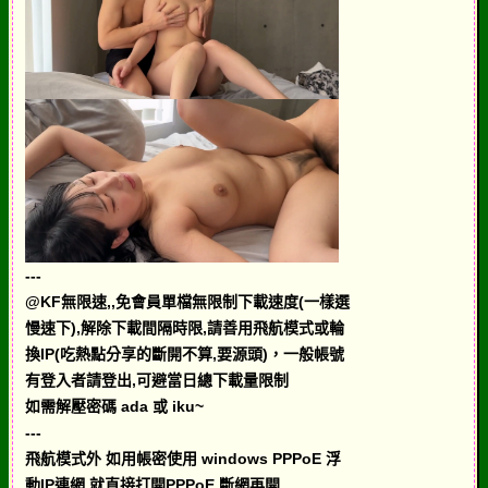
---
@KF無限速,,免會員單檔無限制下載速度(一樣選
慢速下),解除下載間隔時限,請善用飛航模式或輪
換IP(吃熱點分享的斷開不算,要源頭)，一般帳號
有登入者請登出,可避當日總下載量限制
如需解壓密碼 ada 或 iku~
---
飛航模式外 如用帳密使用 windows PPPoE 浮
動IP連網 就直接打開PPPoE 斷網再開