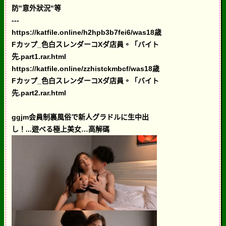
防"意外狀況"等
---
https://katfile.online/h2hpb3b7fei6/was18歳
Fカップ_色白スレンダーコXダ店員。「バイト
先.part1.rar.html
https://katfile.online/zzhistckmbcf/was18歳
Fカップ_色白スレンダーコXダ店員。「バイト
先.part2.rar.html
ggjm会員制裏風俗で新人グラドルに生中出
し！...遊べる極上美女…高解碼