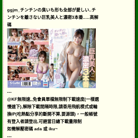
ggjm_チンチンの臭いも形も全部が愛しい..チ
ンチンを離さない巨乳美人と濃密3本番..…高解
碼
---
@KF無限速,,免會員單檔無限制下載速度(一樣選
慢速下),解除下載間隔時限,請善用飛航模式或輪
換IP(吃熱點分享的斷開不算,要源頭)，一般帳號
有登入者請登出,可避當日總下載量限制
如需解壓密碼 ada 或 iku~
---