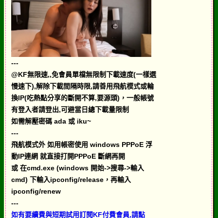
---
@KF無限速,,免會員單檔無限制下載速度(一樣選
慢速下),解除下載間隔時限,請善用飛航模式或輪
換IP(吃熱點分享的斷開不算,要源頭)，一般帳號
有登入者請登出,可避當日總下載量限制
如需解壓密碼 ada 或 iku~
---
飛航模式外 如用帳密使用 windows PPPoE 浮
動IP連網 就直接打開PPPoE 斷網再開
或 在cmd.exe (windows 開始->搜尋->輸入
cmd) 下輸入ipconfig/release，再輸入
ipconfig/renew
---
如有要續費與短期試用訂閱KF付費會員,請點