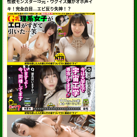
性欲モンスター⇒元・ウグイス嬢がオホ声イ
キ！完全白目…エビ反り失神！？