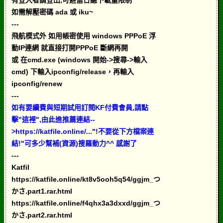
有登入者請登出,可避當日總下載量限制
如需解壓密碼 ada 或 iku~
---
飛航模式外 如用帳密使用 windows PPPoE 浮
動IP連網 就直接打開PPPoE 斷網再開
或 在cmd.exe (windows 開始->搜尋->輸入
cmd) 下輸入ipconfig/release，再輸入
ipconfig/renew
---
如有要續費與短期試用訂閱KF付費會員,請點
擊"這裡",由此進推薦連結--
>https://katfile.online/..."!不要從下方檔案連
結!"可多少幫補(資源)搜羅動力^^ 感謝了
---
Katfil
https://katfile.online/kt8v5ooh5q54/ggjm_つ
かさ.part1.rar.html
https://katfile.online/f4qhx3a3dxxd/ggjm_つ
かさ.part2.rar.html