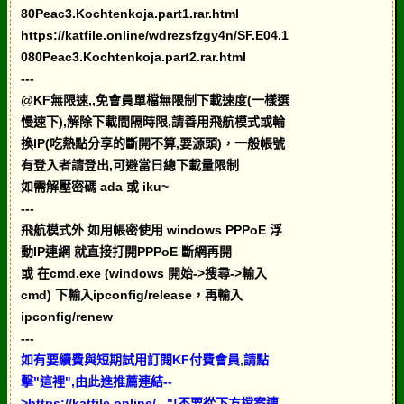
80Peac3.Kochtenkoja.part1.rar.html
https://katfile.online/wdrezsfzgy4n/SF.E04.1
080Peac3.Kochtenkoja.part2.rar.html
---
@KF無限速,,免會員單檔無限制下載速度(一樣選
慢速下),解除下載間隔時限,請善用飛航模式或輪
換IP(吃熱點分享的斷開不算,要源頭)，一般帳號
有登入者請登出,可避當日總下載量限制
如需解壓密碼 ada 或 iku~
---
飛航模式外 如用帳密使用 windows PPPoE 浮
動IP連網 就直接打開PPPoE 斷網再開
或 在cmd.exe (windows 開始->搜尋->輸入
cmd) 下輸入ipconfig/release，再輸入
ipconfig/renew
---
如有要續費與短期試用訂閱KF付費會員,請點
擊"這裡",由此進推薦連結--
>https://katfile.online/..."!不要從下方檔案連