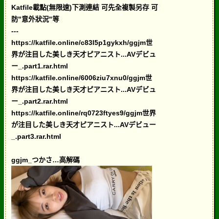
Katfile載點(無限速)下測連結 可先全複製另存 可
防"意外狀況"等
---
https://katfile.online/c83l5p1gykxh/ggjm世
界が注目した美しき天才ピアニスト...AVデビュ
ー_.part1.rar.html
https://katfile.online/6006ziu7xnu0/ggjm世
界が注目した美しき天才ピアニスト...AVデビュ
ー_.part2.rar.html
https://katfile.online/rq0723ftyes9/ggjm世界
が注目した美しき天才ピアニスト...AVデビュー
_.part3.rar.html
ggjm_つかさ…高解碼