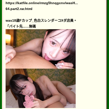
https://katfile.online/rmzg5hnqgcnv/wasH...
64.part2.rar.html
was18歳Fカップ_色白スレンダーコXダ店員。
「バイト先...…無碼