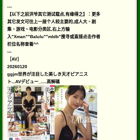
---
【以下之前洪爷其它测试载点,有缘得之】：更多
其它发文可往上一层个人较主要的,成人大、剧
集、游戏、电影分类区,右上方输
入"Xman""Balulu""mldb"搜寻或直接点击作者
栏位名称查看^^
—
［AV］
20260120
ggjm世界が注目した美しき天才ピアニス
ト...AVデビュー_.…高解碼