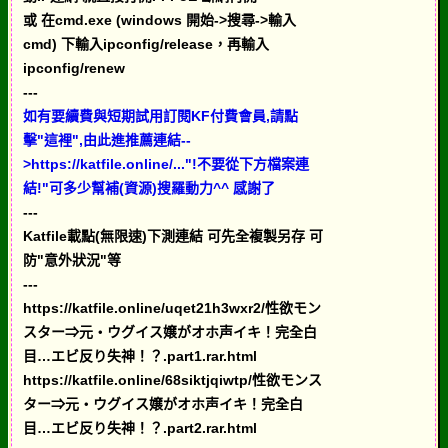
或 在cmd.exe (windows 開始->搜尋->輸入
cmd) 下輸入ipconfig/release，再輸入
ipconfig/renew
---
如有要續費與短期試用訂閱KF付費會員,請點
擊"這裡",由此進推薦連結--
>https://katfile.online/..."!不要從下方檔案連
結!"可多少幫補(資源)搜羅動力^^ 感謝了
---
Katfile載點(無限速)下測連結 可先全複製另存 可
防"意外狀況"等
---
https://katfile.online/uqet21h3wxr2/性欲モン
スター⇒元・ウグイス嬢がオホ声イキ！完全白
目…エビ反り失神！？.part1.rar.html
https://katfile.online/68siktjqiwtp/性欲モンス
ター⇒元・ウグイス嬢がオホ声イキ！完全白
目…エビ反り失神！？.part2.rar.html