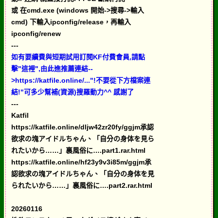
或 在cmd.exe (windows 開始->搜尋->輸入
cmd) 下輸入ipconfig/release，再輸入
ipconfig/renew
---
如有要續費與短期試用訂閱KF付費會員,請點
擊"這裡",由此進推薦連結--
>https://katfile.online/..."!不要從下方檔案連
結!"可多少幫補(資源)搜羅動力^^ 感謝了
---
Katfil
https://katfile.online/dljw42zr20fy/ggjm承認
欲求の塊アイドルちゃん、「自分の身体を見ら
れたいから……」裏風俗に….part1.rar.html
https://katfile.online/hf23y9v3i85m/ggjm承
認欲求の塊アイドルちゃん、「自分の身体を見
られたいから……」裏風俗に….part2.rar.html
20260116