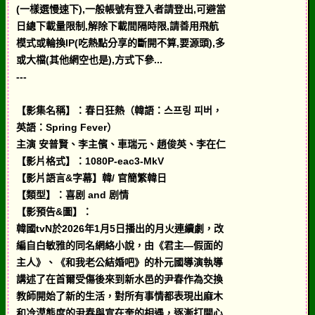
(一樣選慢速下),一般帳號有登入者請登出,可避當
日總下載量限制,解除下載間隔時限,請善用飛航
模式或輪換IP(吃熱點分享的斷開不算,要源頭),多
或大檔(其他網空也是),方式下參...
---
【影集名稱】：春日狂熱（韓語：스프링 피버，
英語：Spring Fever）
主演 安普賢、李主儐、車瑞元、趙俊英、李在仁
【影片格式】：1080P-eac3-MkV
【影片語言&字幕】韓/ 官簡繁韓日
【類型】：喜剧 and 剧情
【影預告&圖】：
韓國tvN於2026年1月5日播出的月火連續劇，改
編自白敏雅的同名網絡小說，由《君主—假面的
主人》、《和我老公結婚吧》的朴元國導演執導
講述了在首爾受傷後來到新水邑的尹春作為交換
教師開始了新的生活，對所有事情都表現出麻木
和冷漠態度的尹春與宣在奎的相遇，逐漸打開心