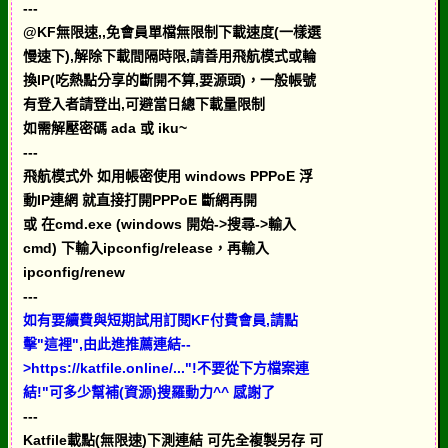
---
@KF無限速,,免會員單檔無限制下載速度(一樣選
慢速下),解除下載間隔時限,請善用飛航模式或輪
換IP(吃熱點分享的斷開不算,要源頭)，一般帳號
有登入者請登出,可避當日總下載量限制
如需解壓密碼 ada 或 iku~
---
飛航模式外 如用帳密使用 windows PPPoE 浮
動IP連網 就直接打開PPPoE 斷網再開
或 在cmd.exe (windows 開始->搜尋->輸入
cmd) 下輸入ipconfig/release，再輸入
ipconfig/renew
---
如有要續費與短期試用訂閱KF付費會員,請點
擊"這裡",由此進推薦連結--
>https://katfile.online/..."!不要從下方檔案連
結!"可多少幫補(資源)搜羅動力^^ 感謝了
---
Katfile載點(無限速)下測連結 可先全複製另存 可