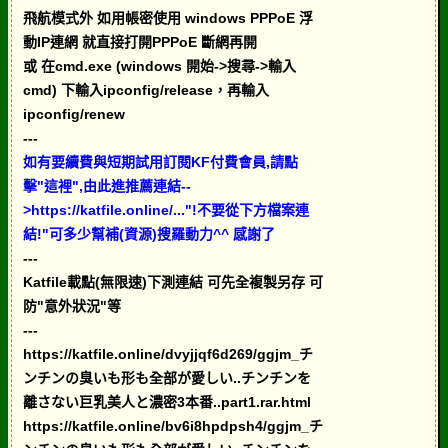
飛航模式外 如用帳密使用 windows PPPoE 浮
動IP連網 就直接打開PPPoE 斷網再開
或 在cmd.exe (windows 開始->搜尋->輸入
cmd) 下輸入ipconfig/release，再輸入
ipconfig/renew
---
如有要續費與短期試用訂閱KF付費會員,請點
擊"這裡",由此進推薦連結--
>https://katfile.online/..."!不要從下方檔案連
結!"可多少幫補(資源)搜羅動力^^ 感謝了
---
Katfile載點(無限速)下測連結 可先全複製另存 可
防"意外狀況"等
---
https://katfile.online/dvyjjqf6d269/ggjm_チ
ンチンの臭いも形も全部が愛しい..チンチンを
離さない巨乳美人と濃密3本番..part1.rar.html
https://katfile.online/bv6i8hpdpsh4/ggjm_チ