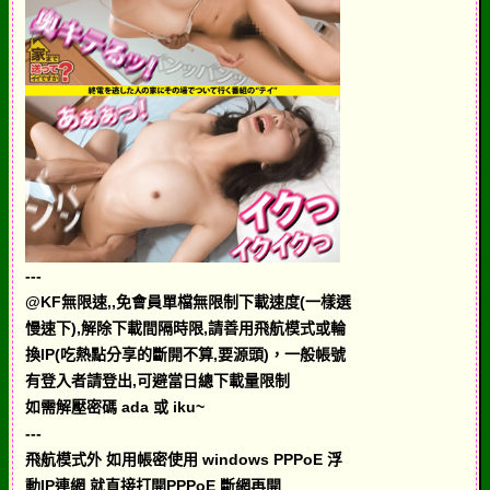
---
@KF無限速,,免會員單檔無限制下載速度(一樣選
慢速下),解除下載間隔時限,請善用飛航模式或輪
換IP(吃熱點分享的斷開不算,要源頭)，一般帳號
有登入者請登出,可避當日總下載量限制
如需解壓密碼 ada 或 iku~
---
飛航模式外 如用帳密使用 windows PPPoE 浮
動IP連網 就直接打開PPPoE 斷網再開