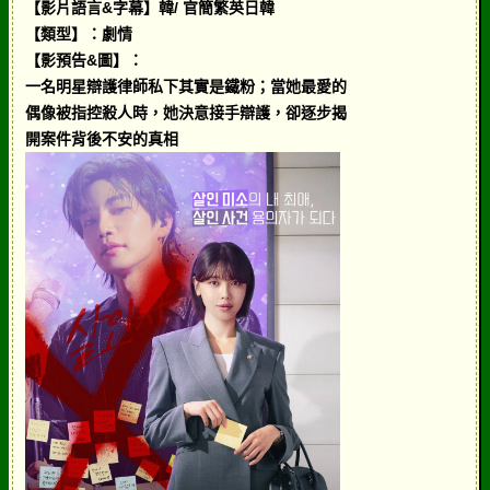
【影片語言&字幕】韓/ 官簡繁英日韓
【類型】：劇情
【影預告&圖】：
一名明星辯護律師私下其實是鐵粉；當她最愛的
偶像被指控殺人時，她決意接手辯護，卻逐步揭
開案件背後不安的真相