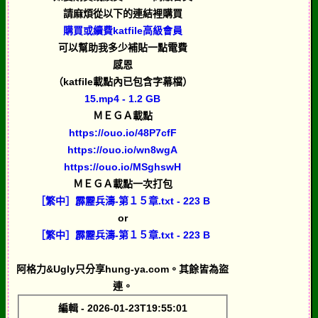
請麻煩從以下的連結裡購買
購買或續費katfile高級會員
可以幫助我多少補貼一點電費
感恩
（katfile載點內已包含字幕檔）
15.mp4 - 1.2 GB
ＭＥＧＡ載點
https://ouo.io/48P7cfF
https://ouo.io/wn8wgA
https://ouo.io/MSghswH
ＭＥＧＡ載點一次打包
［繁中］霹靂兵濤-第１５章.txt - 223 B
or
［繁中］霹靂兵濤-第１５章.txt - 223 B
阿格力&Ugly只分享hung-ya.com。其餘皆為盜
連。
編輯 - 2026-01-23T19:55:01