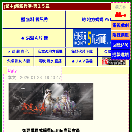
[繁中]霹靂兵濤-第１５章
觀光客
👥
+9
🆓 無料 視訊秀
約 地方媽媽 ㎩ ㎩
電視戲劇
隱藏選單
🔥 洪爺Ａ片 ㍿
回應(39)
✔ 暗 藏 春 色
寂寞の地方媽媽
無料Ⓐ片下載
Ｃ 區 刊 登
1
通報違規
少婦 熟女 人妻
潮吹 噴水 直播
🔥ＪＡＶ強檔
Ugly
本文：2026-01-23T19:43:47
如要購買或續費katfile高級會員