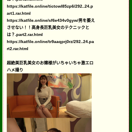
https://katfile.online/tictowl85zp6/292..24.p
art1.rar.html
https://katfile.online/sf6e434v0gyw/男を萎え
させない！！高身長巨乳美女のテクニックと
は？.part2.rar.html
https://katfile.online/tr9aaqprj0rz/292..24.pa
rt2.rar.html
超絶美巨乳美女のお嬢様がいちゃいちゃ激エロ
ハメ撮り