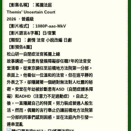
【影集名稱】：搖擺法庭
Themis’ Uncertain Court
2026 ．普遍級
【影片格式】：1080P-aac-MkV
【影片語言&字幕】日/官繁
【類型】：劇情 法官 小說改編 日劇
【影預告&圖】
松山研一自閉症法官搖擺上線
故事講述一位患有發展障礙卻任職7年的法官安
堂清春，從東京調任至前橋地方法院第一分部。
表面上，他看似一位溫和的法官，但在這平靜的
外表之下，卻隱藏著一個絕對無法對人吐露的秘
密。安堂在年幼被診斷患有ASD（自閉症譜系障
礙）和ADHD（注意力不足過動症），自此之
後，一直隱藏自己的特質，努力裝成普通人般生
活。然而，偶爾的言行舉止仍讓前橋地方法院第
一分部的同事們感到困惑，並在法庭內外引發一
連串混亂