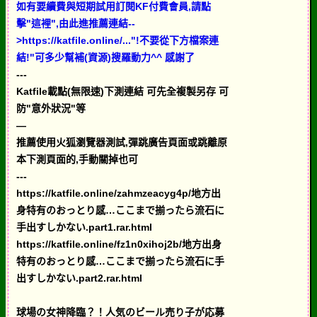
如有要續費與短期試用訂閱KF付費會員,請點
擊"這裡",由此進推薦連結--
>https://katfile.online/..."!不要從下方檔案連
結!"可多少幫補(資源)搜羅動力^^ 感謝了
---
Katfile載點(無限速)下測連結 可先全複製另存 可
防"意外狀況"等
—
推薦使用火狐瀏覽器測試,彈跳廣告頁面或跳離原
本下測頁面的,手動關掉也可
---
https://katfile.online/zahmzeacyg4p/地方出
身特有のおっとり感…ここまで揃ったら流石に
手出すしかない.part1.rar.html
https://katfile.online/fz1n0xihoj2b/地方出身
特有のおっとり感…ここまで揃ったら流石に手
出すしかない.part2.rar.html
球場の女神降臨？！人気のビール売り子が応募