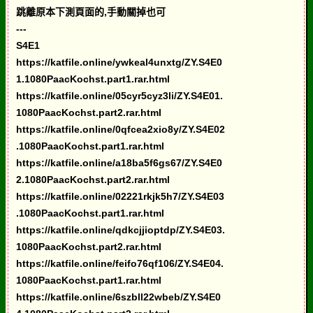
跳離原本下測頁面的,手動關掉也可
---
S4E1
https://katfile.online/ywkeal4unxtg/ZY.S4E0
1.1080PaacKochst.part1.rar.html
https://katfile.online/05cyr5cyz3li/ZY.S4E01.
1080PaacKochst.part2.rar.html
https://katfile.online/0qfcea2xio8y/ZY.S4E02
.1080PaacKochst.part1.rar.html
https://katfile.online/a18ba5f6gs67/ZY.S4E0
2.1080PaacKochst.part2.rar.html
https://katfile.online/02221rkjk5h7/ZY.S4E03
.1080PaacKochst.part1.rar.html
https://katfile.online/qdkcjjioptdp/ZY.S4E03.
1080PaacKochst.part2.rar.html
https://katfile.online/feifo76qf106/ZY.S4E04.
1080PaacKochst.part1.rar.html
https://katfile.online/6szbll22wbeb/ZY.S4E0