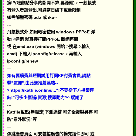
換IP(吃熱點分享的斷開不算,要源頭)，一般帳號
有登入者請登出,可避當日總下載量限制
如需解壓密碼 ada 或 iku~
---
飛航模式外 如用帳密使用 windows PPPoE 浮
動IP連網 就直接打開PPPoE 斷網再開
或 在cmd.exe (windows 開始->搜尋->輸入
cmd) 下輸入ipconfig/release，再輸入
ipconfig/renew
—
如有要續費與短期試用訂閱KF付費會員,請點
擊"這裡",由此進推薦連結--
>https://katfile.online/..."!不要從下方檔案連
結!"可多少幫補(資源)搜羅動力^^ 感謝了
---
Katfile載點(無限速)下測連結 可先全複製另存 可
防"意外狀況"等
—
彈跳廣告頁面 可安裝擋廣告的擴充插件即可 或