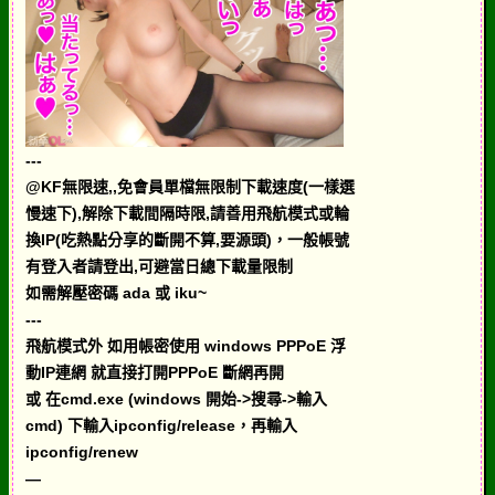
---
@KF無限速,,免會員單檔無限制下載速度(一樣選
慢速下),解除下載間隔時限,請善用飛航模式或輪
換IP(吃熱點分享的斷開不算,要源頭)，一般帳號
有登入者請登出,可避當日總下載量限制
如需解壓密碼 ada 或 iku~
---
飛航模式外 如用帳密使用 windows PPPoE 浮
動IP連網 就直接打開PPPoE 斷網再開
或 在cmd.exe (windows 開始->搜尋->輸入
cmd) 下輸入ipconfig/release，再輸入
ipconfig/renew
—