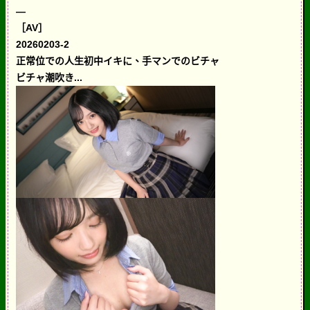
—
［AV］
20260203-2
正常位での人生初中イキに、手マンでのビチャ
ビチャ潮吹き...