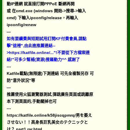
動IP連網 就直接打開PPPoE 斷網再開
或 在cmd.exe (windows 開始->搜尋->輸入
cmd) 下輸入ipconfig/release，再輸入
ipconfig/renew
—
如有要續費與短期試用訂閱KF付費會員,請點
擊"這裡",由此進推薦連結--
>https://katfile.online/..."!不要從下方檔案連
結!"可多少幫補(資源)搜羅動力^^ 感謝了
---
Katfile載點(無限速)下測連結 可先全複製另存 可
防"意外狀況"等
—
推薦使用火狐瀏覽器測試,彈跳廣告頁面或跳離原
本下測頁面的,手動關掉也可
---
https://katfile.online/k58jiscqpmrq/男を萎え
させない！！高身長巨乳美女のテクニックと
は？.part1.rar.html