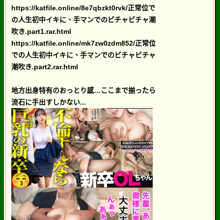
https://katfile.online/8e7qbzkt0rvk/正常位で
の人生初中イキに、手マンでのビチャビチャ潮
吹き.part1.rar.html
https://katfile.online/mk7zw0zdm852/正常位
での人生初中イキに、手マンでのビチャビチャ
潮吹き.part2.rar.html
地方出身特有のおっとり感…ここまで揃ったら
流石に手出すしかない...