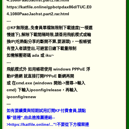
4.1080PaacJachst.part1.rar.html
https://katfile.online/gpbctpdax86d/TUC.E0
4.1080PaacJachst.part2.rar.html
---
@KF無限速,,免會員單檔無限制下載速度(一樣選
慢速下),解除下載間隔時限,請善用飛航模式或輪
換IP(吃熱點分享的斷開不算,要源頭)，一般帳號
有登入者請登出,可避當日總下載量限制
如需解壓密碼 ada 或 iku~
---
飛航模式外 如用帳密使用 windows PPPoE 浮
動IP連網 就直接打開PPPoE 斷網再開
或 在cmd.exe (windows 開始->搜尋->輸入
cmd) 下輸入ipconfig/release，再輸入
ipconfig/renew
—
如有要續費與短期試用訂閱KF付費會員,請點
擊"這裡",由此進推薦連結--
>https://katfile.online/..."!不要從下方檔案連