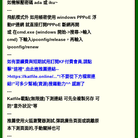
如需解壓密碼 ada 或 iku~
---
飛航模式外 如用帳密使用 windows PPPoE 浮
動IP連網 就直接打開PPPoE 斷網再開
或 在cmd.exe (windows 開始->搜尋->輸入
cmd) 下輸入ipconfig/release，再輸入
ipconfig/renew
—
如有要續費與短期試用訂閱KF付費會員,請點
擊"這裡",由此進推薦連結--
>https://katfile.online/..."!不要從下方檔案連
結!"可多少幫補(資源)搜羅動力^^ 感謝了
---
Katfile載點(無限速)下測連結 可先全複製另存 可
防"意外狀況"等
—
推薦使用火狐瀏覽器測試,彈跳廣告頁面或跳離原
本下測頁面的,手動關掉也可
---