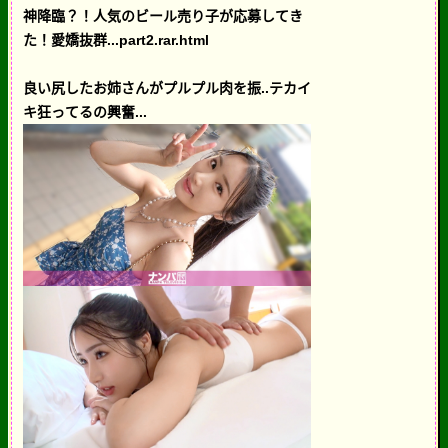
神降臨？！人気のビール売り子が応募してき
た！愛嬌抜群...part2.rar.html
良い尻したお姉さんがプルプル肉を振..テカイ
キ狂ってるの興奮...