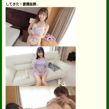
してきた！愛嬌抜群..