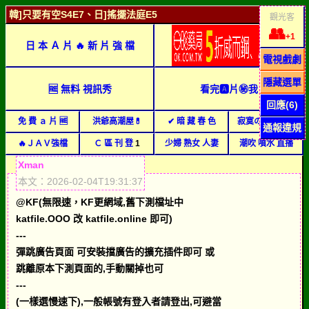
韓]只要有空S4E7、日]搖擺法庭E5
觀光客
👥
+1
日 本 Ａ 片 🔥 新 片 強 檔
電視戲劇
隱藏選單
🆓 無料 視訊秀
看完🅰片㊙我
回應(6)
免 費 ａ 片 🆓
洪爺高潮屋💊
✔ 暗 藏 春 色
寂寞の地方媽媽
通報違規
🔥ＪＡＶ強檔
Ｃ 區 刊 登
1
少婦 熟女 人妻
潮吹 噴水 直播
Xman
本文：2026-02-04T19:31:37
@KF(無限速，KF更網域,舊下測檔址中
katfile.OOO 改 katfile.online 即可)
---
彈跳廣告頁面 可安裝擋廣告的擴充插件即可 或
跳離原本下測頁面的,手動關掉也可
---
(一樣選慢速下),一般帳號有登入者請登出,可避當