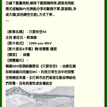
日總下載量限制,解除下載間隔時限,請善用飛航
模式或輪換IP(吃熱點分享的斷開不算,要源頭),多
或大檔(其他網空也是),方式下參...
---
【影集名稱】：只要有空S4
主持 劉在石、柳演錫
【影片格式】：1080-aac-MkV
【影片語言&字幕】韓/官簡繁-隨更
【類型】： 綜藝
【預覽圖片】：
韓國SBS街頭綜藝節目《只要有空》，由劉在錫
和柳演錫共同擔任MC，利用日常生活中的短暫
空隙贈送幸運，主打與市民們直接互動並帶給他
們笑聲、沒有刺激性或各種設定