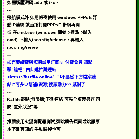
如需解壓密碼 ada 或 iku~
---
飛航模式外 如用帳密使用 windows PPPoE 浮
動IP連網 就直接打開PPPoE 斷網再開
或 在cmd.exe (windows 開始->搜尋->輸入
cmd) 下輸入ipconfig/release，再輸入
ipconfig/renew
—
如有要續費與短期試用訂閱KF付費會員,請點
擊"這裡",由此進推薦連結--
>https://katfile.online/..."!不要從下方檔案連
結!"可多少幫補(資源)搜羅動力^^ 感謝了
---
Katfile載點(無限速)下測連結 可先全複製另存 可
防"意外狀況"等
—
推薦使用火狐瀏覽器測試,彈跳廣告頁面或跳離原
本下測頁面的,手動關掉也可
---