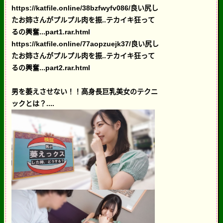
https://katfile.online/38bzfwyfv086/良い尻し
たお姉さんがプルプル肉を振..テカイキ狂って
るの興奮...part1.rar.html
https://katfile.online/77aopzuejk37/良い尻し
たお姉さんがプルプル肉を振..テカイキ狂って
るの興奮...part2.rar.html
男を萎えさせない！！高身長巨乳美女のテクニ
ックとは？....