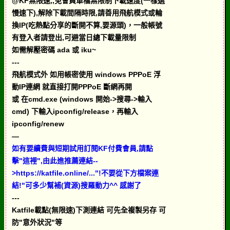
@KF無限速,,免會員單檔無限制下載速度(一樣選
慢速下),解除下載間隔時限,請善用飛航模式或輪
換IP(吃熱點分享的斷開不算,要源頭)，一般帳號
有登入者請登出,可避當日總下載量限制
如需解壓密碼 ada 或 iku~
---
飛航模式外 如用帳密使用 windows PPPoE 浮
動IP連網 就直接打開PPPoE 斷網再開
或 在cmd.exe (windows 開始->搜尋->輸入
cmd) 下輸入ipconfig/release，再輸入
ipconfig/renew
—
如有要續費與短期試用訂閱KF付費會員,請點
擊"這裡",由此進推薦連結--
>https://katfile.online/..."!不要從下方檔案連
結!"可多少幫補(資源)搜羅動力^^ 感謝了
---
Katfile載點(無限速)下測連結 可先全複製另存 可
防"意外狀況"等