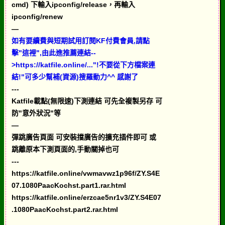
cmd) 下輸入ipconfig/release，再輸入
ipconfig/renew
—
如有要續費與短期試用訂閱KF付費會員,請點
擊"這裡",由此進推薦連結--
>https://katfile.online/..."!不要從下方檔案連
結!"可多少幫補(資源)搜羅動力^^ 感謝了
---
Katfile載點(無限速)下測連結 可先全複製另存 可
防"意外狀況"等
—
彈跳廣告頁面 可安裝擋廣告的擴充插件即可 或
跳離原本下測頁面的,手動關掉也可
---
https://katfile.online/vwmavwz1p96f/ZY.S4E
07.1080PaacKochst.part1.rar.html
https://katfile.online/erzcae5nr1v3/ZY.S4E07
.1080PaacKochst.part2.rar.html