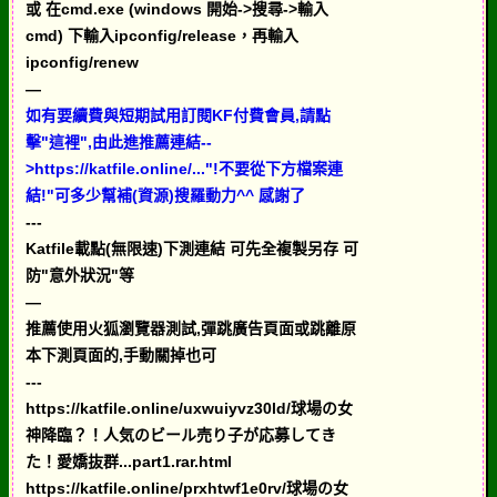
或 在cmd.exe (windows 開始->搜尋->輸入
cmd) 下輸入ipconfig/release，再輸入
ipconfig/renew
—
如有要續費與短期試用訂閱KF付費會員,請點
擊"這裡",由此進推薦連結--
>https://katfile.online/..."!不要從下方檔案連
結!"可多少幫補(資源)搜羅動力^^ 感謝了
---
Katfile載點(無限速)下測連結 可先全複製另存 可
防"意外狀況"等
—
推薦使用火狐瀏覽器測試,彈跳廣告頁面或跳離原
本下測頁面的,手動關掉也可
---
https://katfile.online/uxwuiyvz30ld/球場の女
神降臨？！人気のビール売り子が応募してき
た！愛嬌抜群...part1.rar.html
https://katfile.online/prxhtwf1e0rv/球場の女