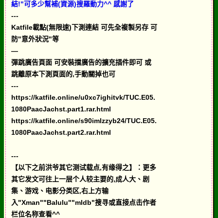
結!"可多少幫補(資源)搜羅動力^^ 感謝了
---
Katfile載點(無限速)下測連結 可先全複製另存 可
防"意外狀況"等
—
彈跳廣告頁面 可安裝擋廣告的擴充插件即可 或
跳離原本下測頁面的,手動關掉也可
---
https://katfile.online/u0xc7ighitvk/TUC.E05.
1080PaacJachst.part1.rar.html
https://katfile.online/s90imlzzyb24/TUC.E05.
1080PaacJachst.part2.rar.html
---
【以下之前洪爷其它测试载点,有缘得之】：更多
其它发文可往上一层个人较主要的,成人大、剧
集、游戏、电影分类区,右上方输
入"Xman""Balulu""mldb"搜寻或直接点击作者
栏位名称查看^^