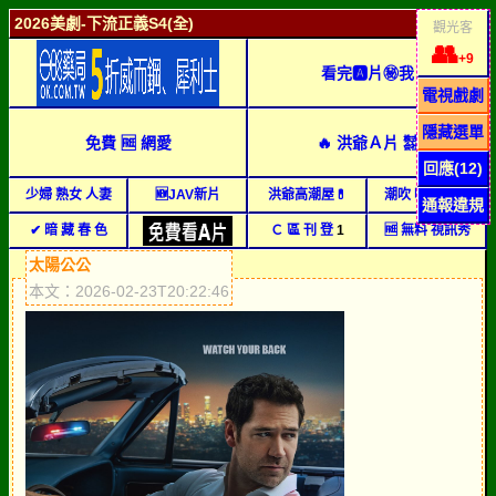
2026美劇-下流正義S4(全)
觀光客
👥
+9
看完🅰片㊙我
電視戲劇
隱藏選單
免費 🆓 網愛
🔥 洪爺Ａ片 ㍿
回應(12)
少婦 熟女 人妻
🆕JAV新片
洪爺高潮屋💊
潮吹 噴水 直播
通報違規
✔ 暗 藏 春 色
Ｃ 區 刊 登
1
🆓 無料 視訊秀
太陽公公
本文：2026-02-23T20:22:46