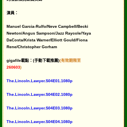
演員：
Manuel Garcia-Rulfo/Neve Campbell/Becki
Newton/Angus Sampson/Jazz Raycole/Yaya
DaCosta/Krista Warner/Elliott Gould/Fiona
Rene/Christopher Gorham
gigafile載點：(手動下載推薦)
(有效期限至
260603
)
The.Lincoln.Lawyer.S04E01.1080p
The.Lincoln.Lawyer.S04E02.1080p
The.Lincoln.Lawyer.S04E03.1080p
The.Lincoln.Lawyer.S04E04.1080p