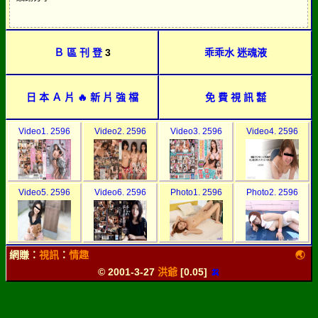
Ｂ 區 刊 登
3
乖乖水 迷魂液
日 本 Ａ 片 🔥 新 片 強 檔
免 費 視 訊 ㍿
Video1. 2596
Video2. 2596
Video3. 2596
Video4. 2596
Video5. 2596
Video6. 2596
Photo1. 2596
Photo2. 2596
網賺：
視訊
：
情趣
🌏
© 2001-3-27
洪爺
[0.05]
🍌