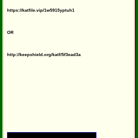
https://katfile.vip/1w5915yptuh1
OR
http://keepshield.org/katf/5f3ead3a