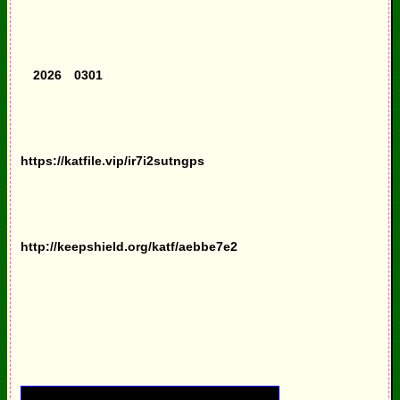
2026 0301
https://katfile.vip/ir7i2sutngps
http://keepshield.org/katf/aebbe7e2