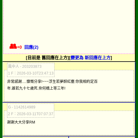
👥
+0
回應(2)
[目前是 舊回應在上方][
變更為 新回應在上方
]
風中人 - 203203873
1 F：2026-03-10T23:47:13
非常感謝.....慷慨分享!~~~浮生若夢醉紅塵.你我相約定百
年.誰若九十七歲死.奈何橋上等三年!
G - 1142614989
2 F：2026-03-11T07:07:37
謝謝大大分享RM