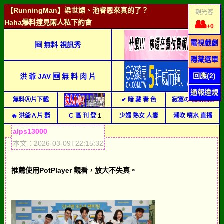
【RunningMan】梁世燦、池睿恩來真的了？
觀光客
👥
Haha爆料撞見兩人私下約會
+0
電視戲劇
🆓 無料 視訊秀
隱藏選單
回應(2)
洪 爺 JAV 🆕 無 料 肉 片
通報違規
無料Ⓐ片下載
✔ 暗 藏 春 色
寂寞の地方媽媽
🔥 洪爺Ａ片 ㍿
Ｃ 區 刊 登
1
少婦 熟女 人妻
潮吹 噴水 直播
alps13000
本文：2026-03-09T22:15:32
推薦使用PotPlayer 觀看，放大不失真。