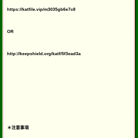
https://katfile.vip/m3035gb6e7c8
OR
http://keepshield.org/katf/5f3ead3a
＊注意事項