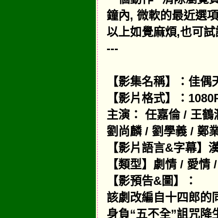
鐘內, 微軟的最近選項
以上如覺麻煩,也可試
---
【影集名稱】：佳偶天成 
【影片格式】：1080P-
主演： 任嘉倫 / 王鶴潤 
劉尚麟 / 劉學義 / 鄭業成
【影片語言&字幕】漢
【類型】劇情 / 愛情 /
【影預告&圖】：
該劇改編自十四郎的
身負“五不全”詛咒