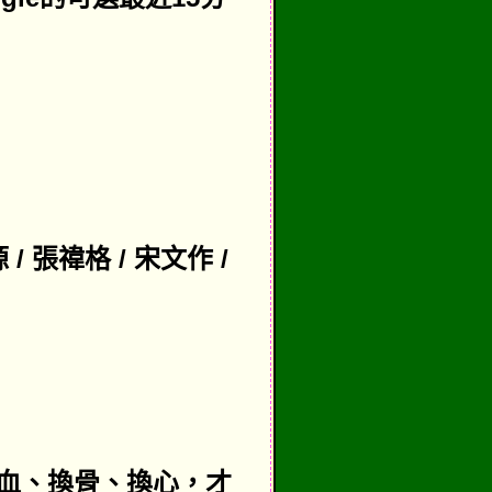
 / 張禕格 / 宋文作 /
換血、換骨、換心，才