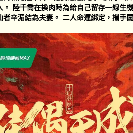
通人。 陸千喬在換肉時為給自己留存一線生
修仙者辛湄結為夫妻。 二人命運綁定，攜手