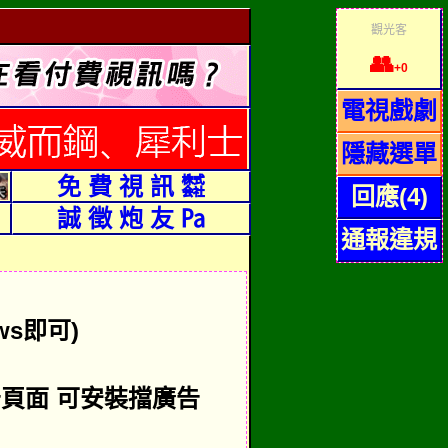
觀光客
👥
+0
電視戲劇
隱藏選單
免 費 視 訊 ㍿
回應(4)
誠 徵 炮 友 ㎩
通報違規
.ws即可)
告頁面 可安裝擋廣告