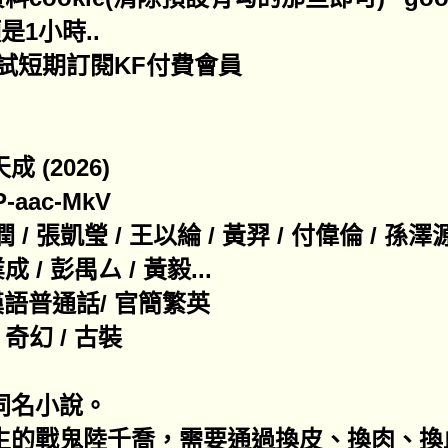
是1小時..
試短期訂閱KF付費會員
(2026)
aac-MkV
/ 張凱瑩 / 王以綸 / 黃羿 / 付偉倫 / 孫澤源
 / 彭禺厶 / 黃毅...
語普通話/ 官簡繁英
 奇幻 / 古裝
同名小說。
降生的戰鬼陸千喬，需要通過換皮、換肉、