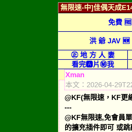
無限速-中]佳偶天成E14
免費 
洪 爺 JAV 🆕
㊣ 地 方 人 妻
看完🅰片㊙我
Xman
本文：2026-04-29T22
@KF(無限速，KF更網域,
---
@KF無限速,免會員
的擴充插件即可 或跳