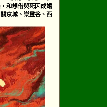
機，和想借與死囚成婚
闖關京城、崇靈谷、西