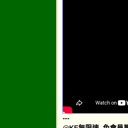
---
@KF無限速,,免會員單