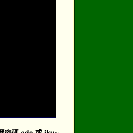
 ada 或 iku~