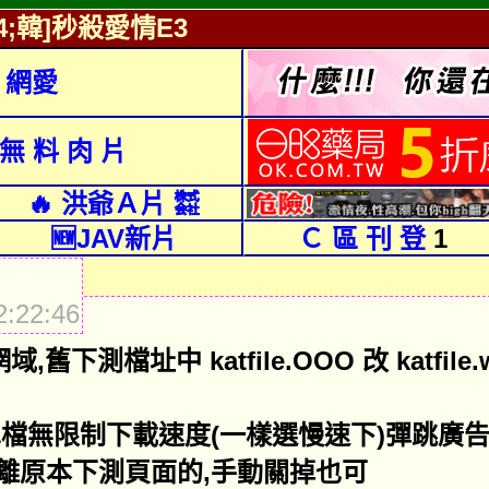
;韓]秒殺愛情E3
 網愛
 無 料 肉 片
🔥 洪爺Ａ片 ㍿
🆕JAV新片
Ｃ 區 刊 登
1
:22:46
舊下測檔址中 katfile.OOO 改 katfile
單檔無限制下載速度(一樣選慢速下)彈跳廣
離原本下測頁面的,手動關掉也可